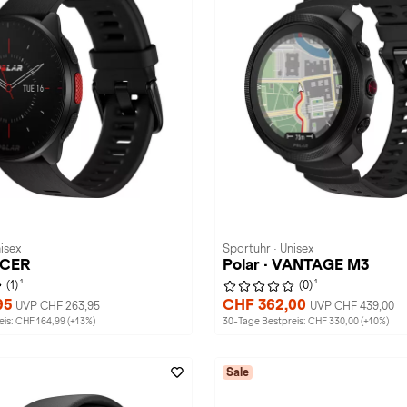
isex
Sportuhr · Unisex
ACER
Polar · VANTAGE M3
1
1
(1)
(0)
95
CHF 362,00
UVP CHF 263,95
UVP CHF 439,00
is: CHF 164,99 (+13%)
30-Tage Bestpreis: CHF 330,00 (+10%)
Sale