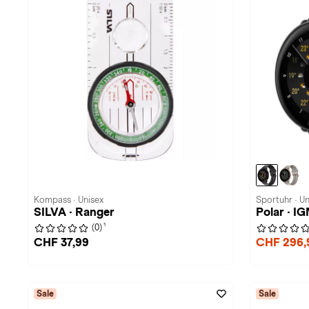
Kompass · Unisex
Sportuhr · Un
SILVA · Ranger
Polar · IG
1
(0)
CHF 37,99
CHF 296,
Sale
Sale