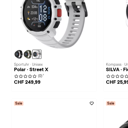
Sportuhr · Unisex
Kompass · Un
Polar · Street X
SILVA · Fi
1
(0)
CHF 249,99
CHF 25,9
Sale
Sale