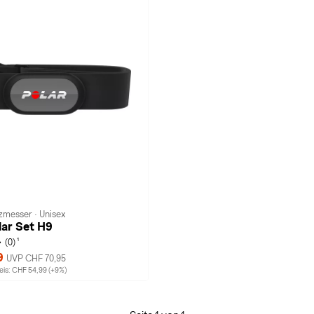
messer · Unisex
lar Set H9
1
(0)
9
UVP CHF 70,95
is: CHF 54,99 (+9%)