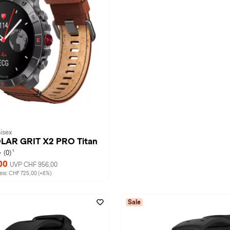
isex
POLAR GRIT X2 PRO Titan
1
(0)
00
UVP CHF 956,00
is: CHF 725,00 (+6%)
Sale