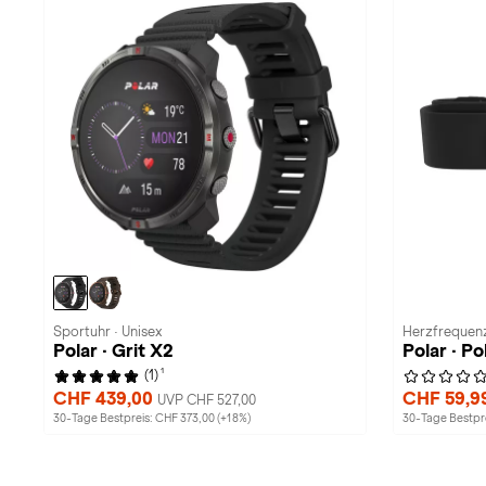
Sportuhr · Unisex
Herzfrequenz
Polar · Grit X2
Polar · Po
1
(1)
CHF 439,00
CHF 59,9
UVP CHF 527,00
30-Tage Bestpreis: CHF 373,00 (+18%)
30-Tage Bestpre