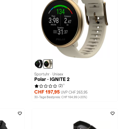
Sportuhr · Unisex
Polar · IGNITE 2
1
(2)
CHF 197,95
UVP CHF 263,95
30-Tage Bestpreis: CHF 164,99 (+20%)