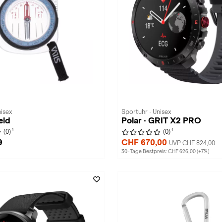
isex
Sportuhr · Unisex
eld
Polar · GRIT X2 PRO
1
1
(0)
(0)
9
CHF 670,00
UVP CHF 824,00
30-Tage Bestpreis: CHF 626,00 (+7%)