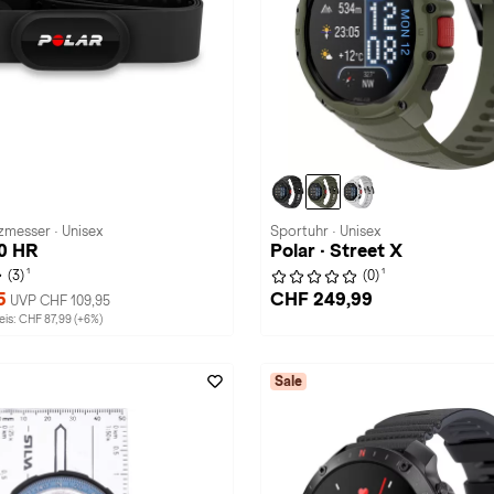
messer · Unisex
Sportuhr · Unisex
10 HR
Polar · Street X
1
1
(3)
(0)
5
CHF 249,99
UVP CHF 109,95
is: CHF 87,99 (+6%)
Sale