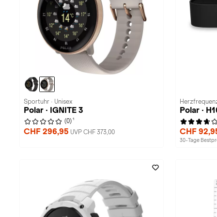
Sportuhr · Unisex
Herzfrequenz
Polar · IGNITE 3
Polar · H
1
(0)
CHF 296,95
CHF 92,9
UVP CHF 373,00
30-Tage Bestpre