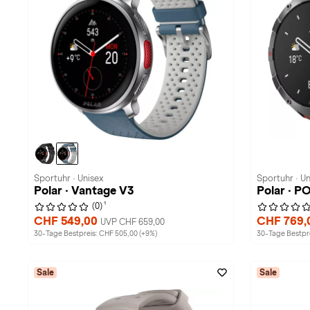
Sportuhr · Unisex
Sportuhr · Un
Polar · Vantage V3
Polar · 
1
(0)
CHF 549,00
CHF 769,
UVP CHF 659,00
30-Tage Bestpreis: CHF 505,00 (+9%)
30-Tage Bestpre
Sale
Sale