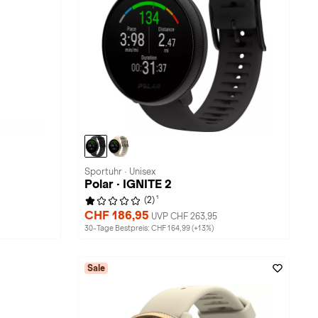
Sportuhr · Unisex
Polar · IGNITE 2
1
(2)
CHF 186,95
UVP CHF 263,95
30-Tage Bestpreis: CHF 164,99 (+13%)
Sale