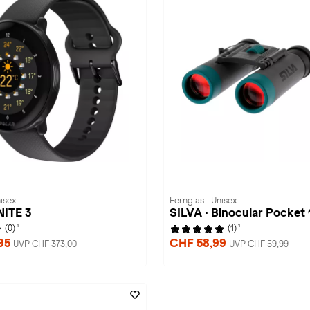
isex
Fernglas · Unisex
NITE 3
SILVA · Binocular Pocket
1
1
(0)
(1)
95
CHF 58,99
UVP CHF 373,00
UVP CHF 59,99