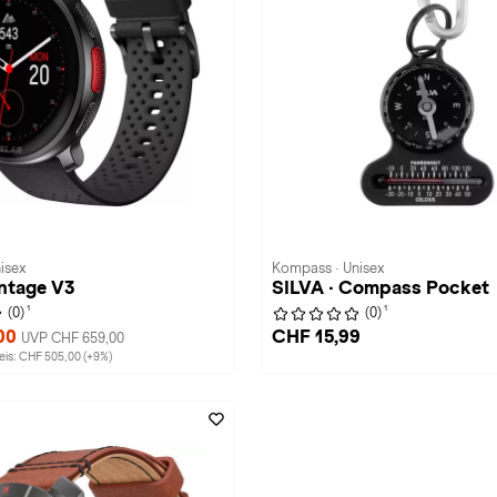
isex
Kompass · Unisex
antage V3
SILVA · Compass Pocket
1
1
(0)
(0)
00
CHF 15,99
UVP CHF 659,00
is: CHF 505,00 (+9%)