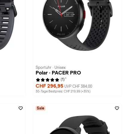
Sportuhr · Unisex
Polar · PACER PRO
1
(1)
CHF 296,95
UVP CHF 384,00
30-Tage Bestpreis: CHF 219,99 (+35%)
Sale