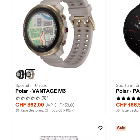
Sportuhr · Unisex
Sportuhr · Un
Polar · VANTAGE M3
Polar · P
1
(0)
CHF 362,00
CHF 186,
UVP CHF 439,00
30-Tage Bestpreis: CHF 330,00 (+10%)
30-Tage Bestpre
Sale