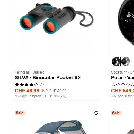
Fernglas · Unisex
Sportuhr · Un
SILVA · Binocular Pocket 8X
Polar · V
1
(1)
CHF 48,99
CHF 549,
UVP CHF 49,99
30-Tage Bestpreis: CHF 49,99 (-2%)
30-Tage Bestpre
Sale
Sale