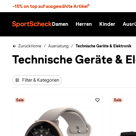
S
-15% on top auf ausgewählte Artikel²
p
r
n
Damen
Herren
Kinder
Ausr
g
S
e
p
z
o
u
r
Zurück
Home
Ausrüstung
Technische Geräte & Elektronik
m
t
Technische Geräte & El
H
S
a
c
u
h
p
e
t
c
Filter & Kategorien
k
n
h
a
Sale
Sale
t