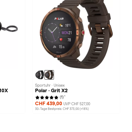
Sportuhr · Unisex
 10X
Polar · Grit X2
1
(1)
CHF 439,00
UVP CHF 527,00
30-Tage Bestpreis: CHF 373,00 (+18%)