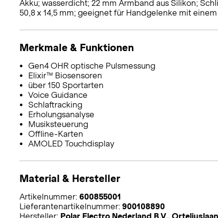
Akku; wasserdicht; 22 mm Armband aus Silikon; Schli
50,8 x 14,5 mm; geeignet für Handgelenke mit eine
Merkmale & Funktionen
Gen4 OHR optische Pulsmessung
Elixir™ Biosensoren
über 150 Sportarten
Voice Guidance
Schlaftracking
Erholungsanalyse
Musiksteuerung
Offline-Karten
AMOLED Touchdisplay
Material & Hersteller
Artikelnummer:
600855001
Lieferantenartikelnummer:
900108890
Hersteller:
Polar Electro Nederland B.V., Orteliusla