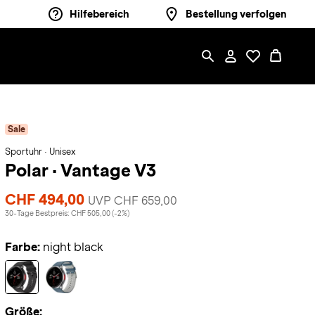
Hilfebereich
Bestellung verfolgen
Sale
Sportuhr · Unisex
Polar
·
Vantage V3
CHF 494,00
UVP CHF 659,00
30-Tage Bestpreis: CHF 505,00 (-2%)
Farbe:
night black
Größe: