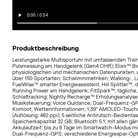
Produktbeschreibung
Leistungsstarke Multisportuhr mit umfassenden Train
Pulsmessung am Handgelenk (Gen4 OHR); Elixir™ Bio
physiologischen und mechanischen Datenpunkten, wi
über 150 Sportarten; Schwimmmetriken; Walking-, La
FuelWise™ smarter Energieassistent; Hill Splitter™, d
Running Power am Handgelenk; FitSpark™, tägliche,
Schlaftracking; Nightly Recharge™ Erholungsanaly
Musiksteuerung; Voice Guidance; Dual-Frequenz-GPS
Komoot; Wetterinformationen; 1,39'' AMOLED-Touchsc
(Auflösung: 462 ppi); 5 seitliche Antirutsch-Bedien
Speicherkapazität 32 GB; Bluetooth 5.1; mit allen 
Akkulaufzeit: bis zu 8 Tage im Smartwatch-Modus mit
Dual-Frequenz-GPS; verschiedene Energiespar‐Opti