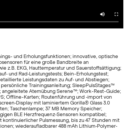
ings- und Erholungsfunktionen; innovative, optische
sensoren für eine große Bandbreite an
e z.B. EKG, Hauttemperatur und Sauerstoffsättigung;
uf‐ und Rad‐Leistungstests; Bein-Erholungstest;
etaillierte Leistungsdaten zu Auf‐ und Abstiegen;
 persönliche Trainingsanleitung; SleepPulsStages™
se; angeleitete Atemübung Serene™; Work-Rest-Guide;
; Offline-Karten; Routenführung und ‐import von
reen‐Display mit laminiertem Gorilla® Glass 3.0
tasten; Taschenlampe; 37 MB Memory Speicher;
gängigen BLE Herzfrequenz‐Sensoren kompatibel;
 kontinuierlicher Pulsmessung, bis zu 47 Stunden mit
onen; wiederaufladbarer 488 mAh Lithium‐Polymer‐