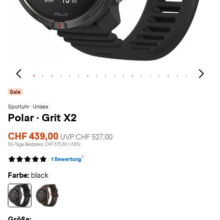
Sale
Sportuhr · Unisex
Polar
·
Grit X2
CHF 439,00
UVP CHF 527,00
30-Tage Bestpreis: CHF 373,00 (+18%)
1
1 Bewertung
Farbe:
black
Größe: