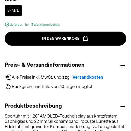
Selected
S/M/L
Lieferbar - In 1-3 Werktagen bei dir.
IN DEN WARENKORB
Preis- & Versandinformationen
Alle Preise inkl. MwSt. und zzgl. 
Versandkosten
Rückgabe innerhalb von 30 Tagen möglich
Produktbeschreibung
Sportuhr mit 1,28” AMOLED-Touchdisplay aus kratzfestem
Saphirglas und 22 mm Silikonarmband; robuste Lünette aus
Edelstahl mit gravierter Kompassmarkierung; voll ausgestattet