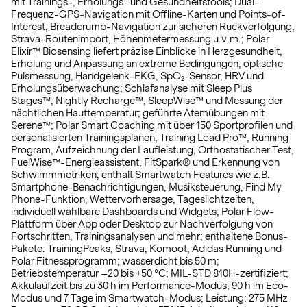
mit Trainings-, Erholungs- und Gesundheitstools; Dual-
Frequenz-GPS-Navigation mit Offline-Karten und Points-of-
Interest, Breadcrumb-Navigation zur sicheren Rückverfolgung,
Strava-Routenimport, Höhenmetermessung u.v.m.; Polar
Elixir™ Biosensing liefert präzise Einblicke in Herzgesundheit,
Erholung und Anpassung an extreme Bedingungen; optische
Pulsmessung, Handgelenk-EKG, SpO₂-Sensor, HRV und
Erholungsüberwachung; Schlafanalyse mit Sleep Plus
Stages™, Nightly Recharge™, SleepWise™ und Messung der
nächtlichen Hauttemperatur; geführte Atemübungen mit
Serene™; Polar Smart Coaching mit über 150 Sportprofilen und
personalisierten Trainingsplänen; Training Load Pro™, Running
Program, Aufzeichnung der Laufleistung, Orthostatischer Test,
FuelWise™-Energieassistent, FitSpark® und Erkennung von
Schwimmmetriken; enthält Smartwatch Features wie z.B.
Smartphone-Benachrichtigungen, Musiksteuerung, Find My
Phone-Funktion, Wettervorhersage, Tageslichtzeiten,
individuell wählbare Dashboards und Widgets; Polar Flow-
Plattform über App oder Desktop zur Nachverfolgung von
Fortschritten, Trainingsanalysen und mehr; enthaltene Bonus-
Pakete: TrainingPeaks, Strava, Komoot, Adidas Running und
Polar Fitnessprogramm; wasserdicht bis 50 m;
Betriebstemperatur –20 bis +50 °C; MIL-STD 810H-zertifiziert;
Akkulaufzeit bis zu 30 h im Performance-Modus, 90 h im Eco-
Modus und 7 Tage im Smartwatch-Modus; Leistung: 275 MHz