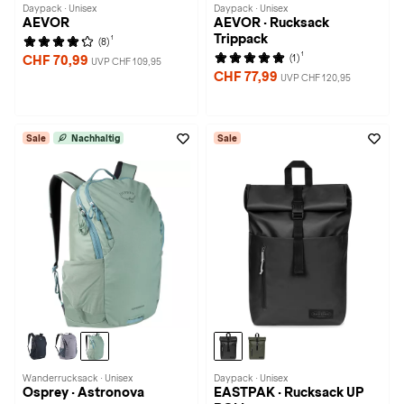
Daypack · Unisex
Daypack · Unisex
AEVOR
AEVOR · Rucksack
Trippack
1
(8)
1
(1)
CHF 70,99
UVP CHF 109,95
CHF 77,99
UVP CHF 120,95
Sale
Nachhaltig
Sale
Wanderrucksack · Unisex
Daypack · Unisex
Osprey · Astronova
EASTPAK · Rucksack UP