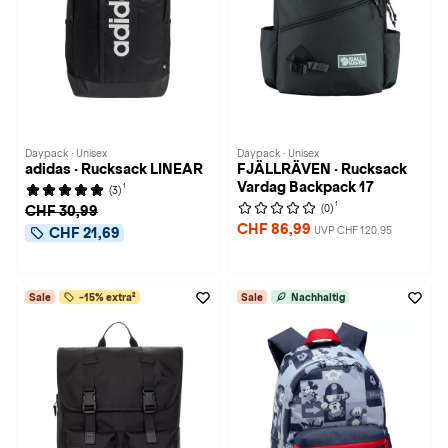
Daypack · Unisex
Daypack · Unisex
adidas · Rucksack LINEAR
FJÄLLRÄVEN · Rucksack
Vardag Backpack 17
1
(3)
1
(0)
CHF 30,99
CHF 86,99
UVP CHF 120,95
CHF 21,69
Sale
-15% extra²
Sale
Nachhaltig