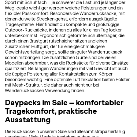
Sport mit Schuhfach – je schwerer die Last und je länger der
Weg, desto wichtiger werden weiche Polsterungen und ein
flexibler Passkomfort. Besonders die Wanderrucksäcke, mit
denen du weite Strecken gehst, erfordern ausgeklügelte
Tragesysteme. Hier findest du kompakte und großzügige
Outdoor-Rucksäcke, in denen du alles für einen Tag locker
unterbekommst. Ergonomisch geformte Schulterträger, die
durch einen Brustgurt rutschsicher sitzen und einen
zusätzlichen Hüftgurt, der für eine gleichmäßigere
Gewichtsverteilung sorgt, sollte ein guter Wanderrucksack
schon mitbringen. Die zusätzlichen Gurte sind bei vielen
Modellen abnehmbar, was die Rucksäcke für diverse Einsätze
qualifiziert. Bei langen Wanderungen mit viel Gewicht ist auch
die üppige Polsterung aller Kontaktstellen zum Körper
besonders wichtig. Eine optimale Luftzirkulation bieten Polster
mit Mesh-Struktur, die daher auch nicht nur bei
Wanderrücksäcken Verwendung finden.
Daypacks im Sale – komfortabler
Tragekomfort, praktische
Ausstattung
Die Rucksäcke in unserem Sale sind allesamt strapazierfähig