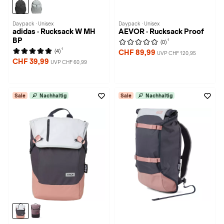
Daypack · Unisex
Daypack · Unisex
adidas · Rucksack W MH
AEVOR · Rucksack Proof
BP
1
(0)
1
(4)
CHF 89,99
UVP CHF 120,95
CHF 39,99
UVP CHF 60,99
Sale
Nachhaltig
Sale
Nachhaltig