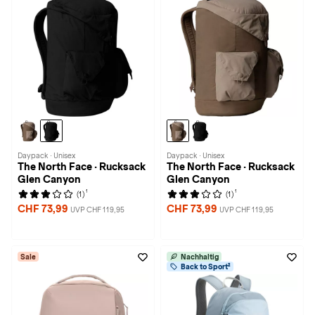
Daypack · Unisex
Daypack · Unisex
The North Face · Rucksack
The North Face · Rucksack
Glen Canyon
Glen Canyon
1
1
(1)
(1)
CHF 73,99
CHF 73,99
UVP CHF 119,95
UVP CHF 119,95
Sale
Nachhaltig
Back to Sport²