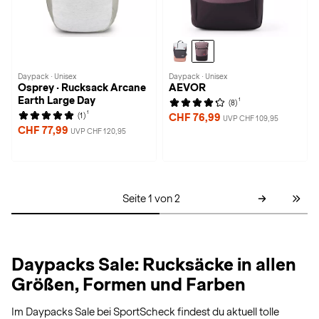
Daypack · Unisex
Daypack · Unisex
Osprey · Rucksack Arcane
AEVOR
Earth Large Day
1
(8)
1
(1)
CHF 76,99
UVP CHF 109,95
CHF 77,99
UVP CHF 120,95
Seite 1 von 2
Daypacks Sale: Rucksäcke in allen
Größen, Formen und Farben
Im Daypacks Sale bei SportScheck findest du aktuell tolle