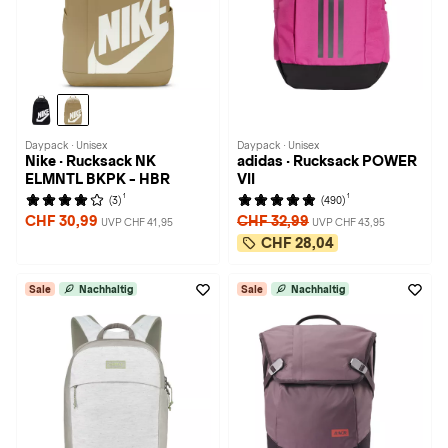
Daypack · Unisex
Daypack · Unisex
Nike · Rucksack NK
adidas · Rucksack POWER
ELMNTL BKPK - HBR
VII
1
1
(3)
(490)
CHF 30,99
CHF 32,99
UVP CHF 41,95
UVP CHF 43,95
CHF 28,04
Sale
Nachhaltig
Sale
Nachhaltig