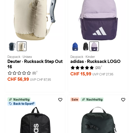
Daypack · Unisex
Daypack · Kinder
Deuter · Rucksack Step Out
adidas · Rucksack LOGO
16
1
(20)
1
(0)
CHF 15,99
UVP CHF 27,95
CHF 56,99
UVP CHF 87,95
Nachhaltig
Sale
Nachhaltig
Back to Sport²