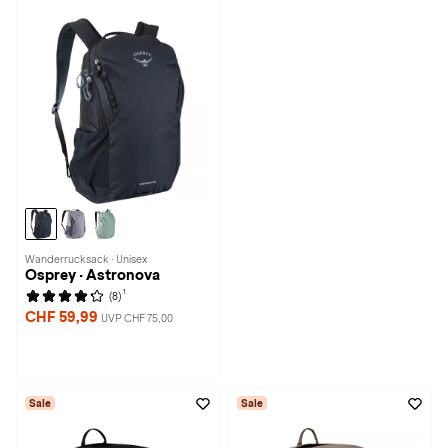
Wanderrucksack · Unisex
Osprey · Astronova
1
(8)
CHF 59,99
UVP CHF 75,00
Sale
Sale