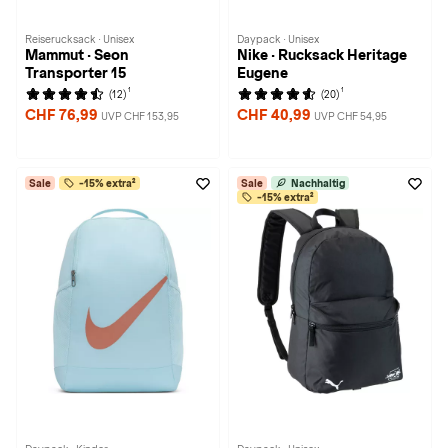
Reiserucksack · Unisex
Daypack · Unisex
Mammut · Seon
Nike · Rucksack Heritage
Transporter 15
Eugene
1
1
(12)
(20)
CHF 76,99
CHF 40,99
UVP CHF 153,95
UVP CHF 54,95
Sale
-15% extra²
Sale
Nachhaltig
-15% extra²