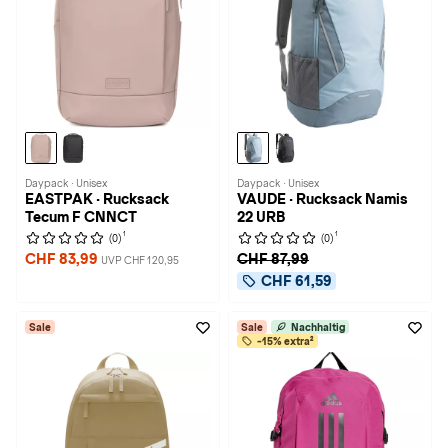
Daypack · Unisex
Daypack · Unisex
EASTPAK · Rucksack
VAUDE · Rucksack Namis
Tecum F CNNCT
22 URB
1
1
(0)
(0)
CHF 83,99
CHF 87,99
UVP CHF 120,95
CHF 61,59
Sale
Sale
Nachhaltig
-15% extra²