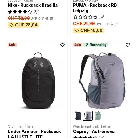
Daypack · Kinder
Daypack · Unisex
Nike · Rucksack Brasilia
PUMA · Rucksack RB
Leipzig
1
(3)
1
(0)
CHF 32,99
UVP CHF 41,95
CHF 21,99
UVP CHF 32,95
CHF 28,04
CHF 18,69
Sale
Sale
Nachhaltig
Daypack · Unisex
Wanderrucksack · Unisex
Under Armour · Rucksack
Osprey · Astronova
UA HUSTLE LITE
1