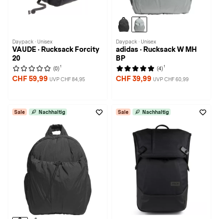
Daypack · Unisex
Daypack · Unisex
VAUDE · Rucksack Forcity
adidas · Rucksack W MH
20
BP
1
1
(0)
(4)
CHF 59,99
CHF 39,99
UVP CHF 84,95
UVP CHF 60,99
Sale
Nachhaltig
Sale
Nachhaltig