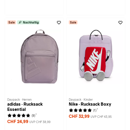
Sale
Nachhaltig
Sale
Daypack · Herren
Daypack · Kinder
adidas · Rucksack
Nike · Rucksack Boxy
Essential
1
(1)
1
(9)
CHF 32,99
UVP CHF 43,95
CHF 24,99
UVP CHF 38,99