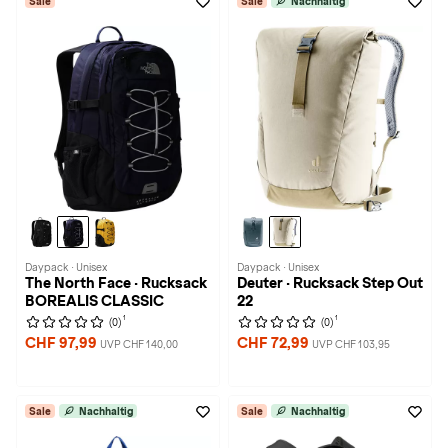
Sale
Sale
Nachhaltig
Daypack · Unisex
Daypack · Unisex
The North Face · Rucksack
Deuter · Rucksack Step Out
BOREALIS CLASSIC
22
1
1
(0)
(0)
CHF 97,99
CHF 72,99
UVP CHF 140,00
UVP CHF 103,95
Sale
Nachhaltig
Sale
Nachhaltig