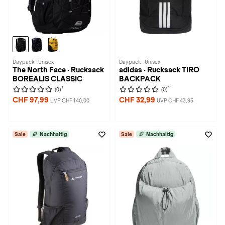
Daypack · Unisex
Daypack · Unisex
The North Face · Rucksack
adidas · Rucksack TIRO
BOREALIS CLASSIC
BACKPACK
1
1
(0)
(0)
CHF 97,99
CHF 32,99
UVP CHF 140,00
UVP CHF 43,95
Sale
Nachhaltig
Sale
Nachhaltig