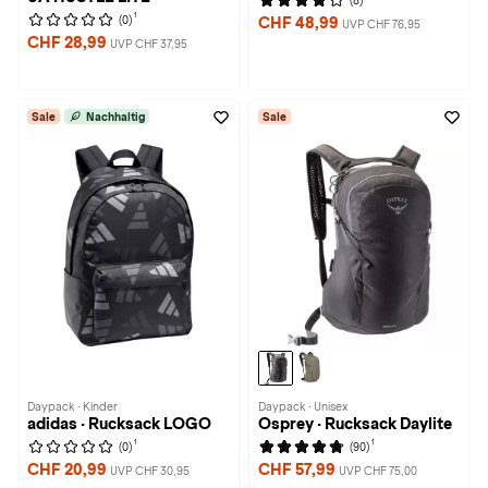
(8)
1
(0)
CHF 48,99
UVP CHF 76,95
CHF 28,99
UVP CHF 37,95
Sale
Nachhaltig
Sale
Daypack · Kinder
Daypack · Unisex
adidas · Rucksack LOGO
Osprey · Rucksack Daylite
1
1
(0)
(90)
CHF 20,99
CHF 57,99
UVP CHF 30,95
UVP CHF 75,00