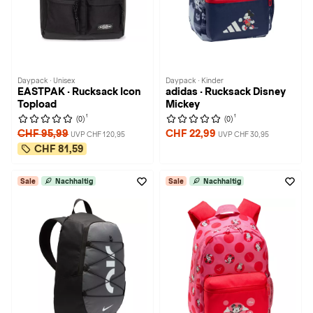
Daypack · Unisex
Daypack · Kinder
EASTPAK · Rucksack Icon
adidas · Rucksack Disney
Topload
Mickey
1
1
(0)
(0)
CHF 95,99
CHF 22,99
UVP CHF 120,95
UVP CHF 30,95
CHF 81,59
Sale
Nachhaltig
Sale
Nachhaltig