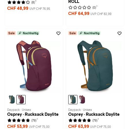
ROLL
1
(8)
1
(0)
CHF 48,99
UVP CHF 76,95
CHF 64,99
UVP CHF 82,99
Sale
Nachhaltig
Sale
Nachhaltig
Daypack · Unisex
Daypack · Unisex
Osprey · Rucksack Daylite
Osprey · Rucksack Daylite
1
1
(79)
(79)
CHF 53,99
CHF 63,99
UVP CHF 75,00
UVP CHF 75,00