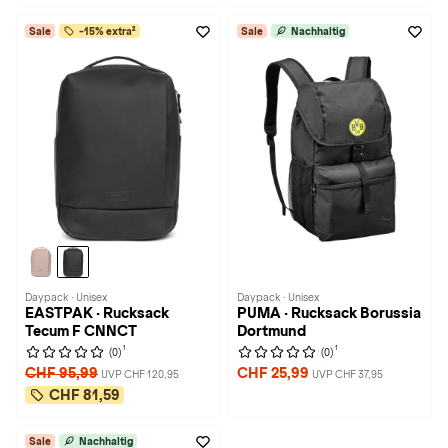
Sale
-15% extra²
Sale
Nachhaltig
Daypack · Unisex
Daypack · Unisex
EASTPAK · Rucksack
PUMA · Rucksack Borussia
Tecum F CNNCT
Dortmund
1
1
(0)
(0)
CHF 95,99
CHF 25,99
UVP CHF 120,95
UVP CHF 37,95
CHF 81,59
Sale
Nachhaltig