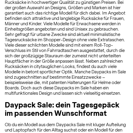
Rucksäcke in hochwertiger Qualität zu günstigen Preisen. Bei
der großen Auswahl an Designs, Größen und Marken ist hier
garantiert auch das richtige Modell für dich dabei. Im Angebot
befinden sich attraktive und langlebige Rucksäcke für Frauen,
Männer und Kinder. Viele Modelle für Erwachsene werden in
Einheitsgrößen angeboten und sind Unisex zu gebrauchen.
Sehr gefragt für urbane Zwecke sind aktuell minimalistische
Tagesrucksäcke im Shopper-Design ohne viele Extrataschen.
Viele dieser schlichten Modelle sind mit einem Roll-Top-
Verschluss im Stil von Fahrradtaschen ausgestattet, durch die
sich der großzügige Stauraum der zumeist nicht unterteilten
Hauptfächer in der Größe anpassen lässt. Neben zahlreichen
Rucksäcken in citytauglichen Looks, findest du auch viele
Modelle in betont sportlicher Optik. Manche Daypacks im Sale
sind zugeschnitten auf bestimmte Einsatzzwecke –
beispielsweise die, mit patenten Halterungen für Helme oder
Boards. Doch auch diese Daypacks im Sale haben ein
multifunktionales Design und lassen sich vielseitig einsetzen.
Daypack Sale: dein Tagesgepäck
im passenden Wunschformat
Ob du ein Modell aus dem Daypacks Sale mit kluger Aufteilung
und Laptopfach für den Alltag suchst oder ein Modell für den