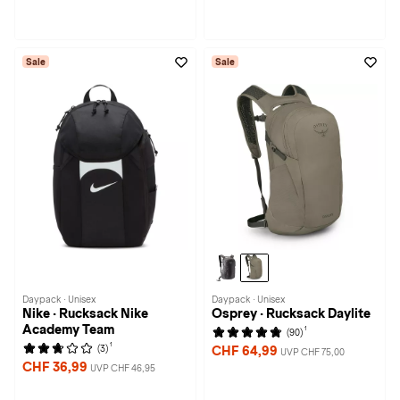
Sale
Sale
Daypack · Unisex
Daypack · Unisex
Nike · Rucksack Nike
Osprey · Rucksack Daylite
Academy Team
1
(90)
1
(3)
CHF 64,99
UVP CHF 75,00
CHF 36,99
UVP CHF 46,95