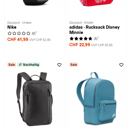
Daypack · Unisex
Daypack · Kinder
Nike
adidas · Rucksack Disney
Minnie
1
(0)
1
(3)
CHF 41,99
UVP CHF 52,95
CHF 22,99
UVP CHF 30,95
Sale
Nachhaltig
Sale