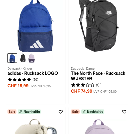
Daypack · Kinder
Daypack · Damen
adidas · Rucksack LOGO
The North Face · Rucksack
W JESTER
1
(20)
1
(1)
CHF 15,99
UVP CHF 27,95
CHF 74,99
UVP CHF 105,00
Sale
Nachhaltig
Sale
Nachhaltig