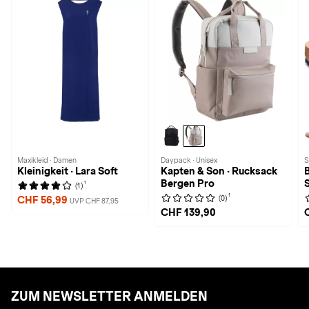
Maxikleid · Damen
Daypack · Unisex
S
Kleinigkeit · Lara Soft
Kapten & Son · Rucksack
Bergen Pro
1
(1)
1
(0)
CHF 56,99
UVP CHF 87,95
CHF 139,90
ZUM NEWSLETTER ANMELDEN