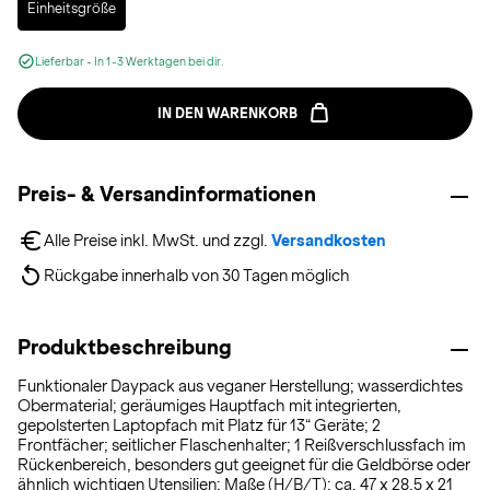
Einheitsgröße
Lieferbar - In 1-3 Werktagen bei dir.
IN DEN WARENKORB
Preis- & Versandinformationen
Alle Preise inkl. MwSt. und zzgl. 
Versandkosten
Rückgabe innerhalb von 30 Tagen möglich
Produktbeschreibung
Funktionaler Daypack aus veganer Herstellung; wasserdichtes
Obermaterial; geräumiges Hauptfach mit integrierten,
gepolsterten Laptopfach mit Platz für 13“ Geräte; 2
Frontfächer; seitlicher Flaschenhalter; 1 Reißverschlussfach im
Rückenbereich, besonders gut geeignet für die Geldbörse oder
ähnlich wichtigen Utensilien; Maße (H/B/T): ca. 47 x 28,5 x 21