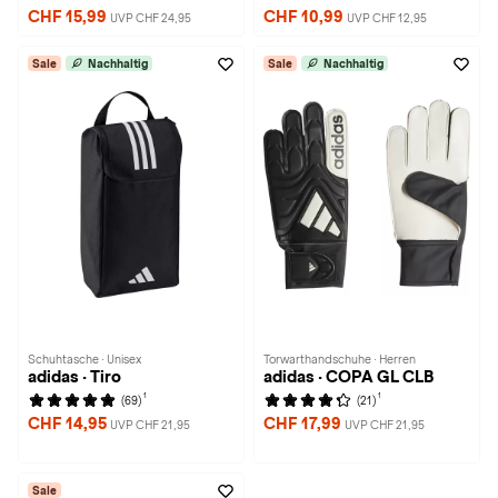
CHF 15,99
CHF 10,99
UVP CHF 24,95
UVP CHF 12,95
Sale
Nachhaltig
Sale
Nachhaltig
Schuhtasche · Unisex
Torwarthandschuhe · Herren
adidas · Tiro
adidas · COPA GL CLB
1
1
(69)
(21)
CHF 14,95
CHF 17,99
UVP CHF 21,95
UVP CHF 21,95
Sale