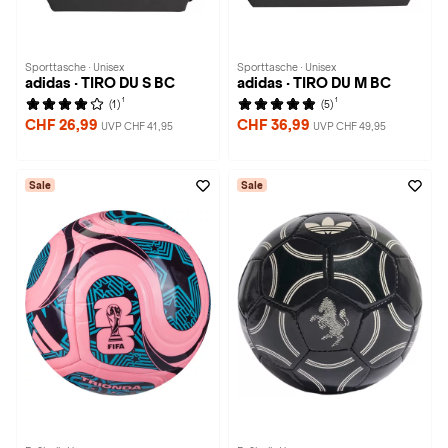
Sporttasche · Unisex
Sporttasche · Unisex
adidas · TIRO DU S BC
adidas · TIRO DU M BC
1
1
(1)
(5)
CHF 26,99
CHF 36,99
UVP CHF 41,95
UVP CHF 49,95
Sale
Sale