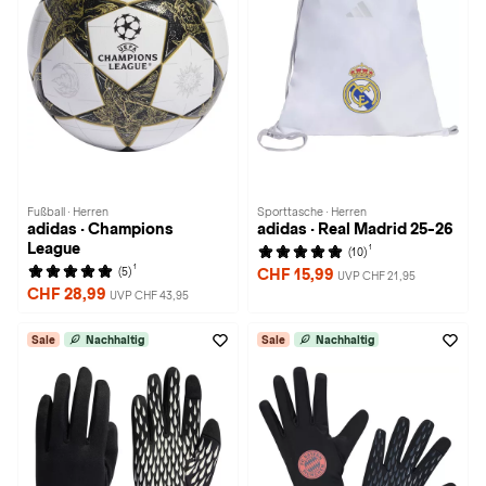
Fußball · Herren
Sporttasche · Herren
adidas · Champions
adidas · Real Madrid 25-26
League
1
(10)
1
(5)
CHF 15,99
UVP CHF 21,95
CHF 28,99
UVP CHF 43,95
Sale
Nachhaltig
Sale
Nachhaltig