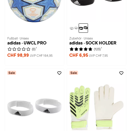
Fußball · Unisex
Zubehör · Unisex
adidas · UWCL PRO
adidas · SOCK HOLDER
1
1
(0)
(123)
CHF 98,99
CHF 6,95
UVP CHF 164,95
UVP CHF 7,95
Sale
Sale