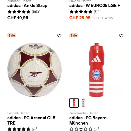
Zubehör · Unisex
Fußball · Herren
adidas · Ankle Strap
adidas · W EURO25 LGE F
1
1
(193)
(6)
CHF 10,99
CHF 28,99
UVP CHF 43,95
Sale
Sale
Fußball · Herren
Trinkflasche · Herren
adidas · FC Arsenal CLB
adidas · FC Bayern
TRE
München
1
1
(9)
(0)