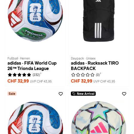
Fußball · Herren
Daypack · Unisex
adidas · FIFA World Cup
adidas · Rucksack TIRO
26™ Trionda League
BACKPACK
1
1
(232)
(0)
CHF 32,99
CHF 32,99
UVP CHF 43,95
UVP CHF 43,95
Sale
New Arrival