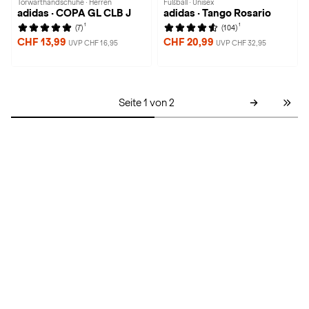
Torwarthandschuhe · Herren
Fußball · Unisex
adidas · COPA GL CLB J
adidas · Tango Rosario
1
1
(7)
(104)
CHF 13,99
CHF 20,99
UVP CHF 16,95
UVP CHF 32,95
Seite 1 von 2