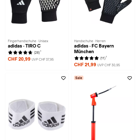
Fingerhandschuhe · Unisex
Handschuhe · Herren
adidas · TIRO C
adidas · FC Bayern
München
1
(28)
1
(11)
CHF 20,99
UVP CHF 37,95
CHF 21,99
UVP CHF 30,95
Sale