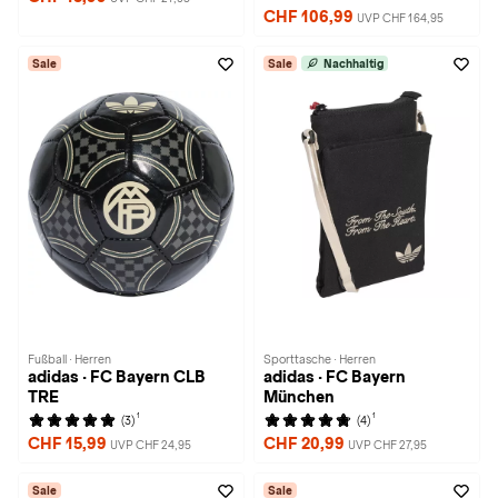
CHF 106,99
UVP CHF 164,95
Sale
Sale
Nachhaltig
Fußball · Herren
Sporttasche · Herren
adidas · FC Bayern CLB
adidas · FC Bayern
TRE
München
1
1
(3)
(4)
CHF 15,99
CHF 20,99
UVP CHF 24,95
UVP CHF 27,95
Sale
Sale