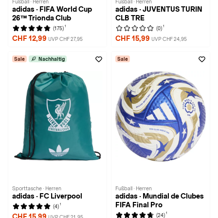
Fußball · Herren
Fußball · Herren
adidas · FIFA World Cup
adidas · JUVENTUS TURIN
26™ Trionda Club
CLB TRE
1
1
(175)
(0)
CHF 12,99
CHF 15,99
UVP CHF 27,95
UVP CHF 24,95
Sale
Nachhaltig
Sale
Sporttasche · Herren
Fußball · Herren
adidas · FC Liverpool
adidas · Mundial de Clubes
FIFA Final Pro
1
(4)
1
(24)
CHF 15,99
UVP CHF 21,95