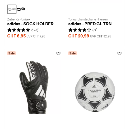
Zubehör · Unisex
Torwarthandschuhe · Herren
adidas · SOCK HOLDER
adidas · PRED GL TRN
1
1
(123)
(7)
CHF 6,95
CHF 20,99
UVP CHF 7,95
UVP CHF 32,95
Sale
Sale