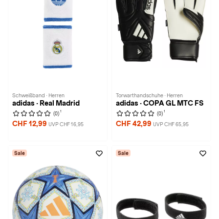
Schweißband · Herren
Torwarthandschuhe · Herren
adidas · Real Madrid
adidas · COPA GL MTC FS
1
1
(0)
(0)
CHF 12,99
CHF 42,99
UVP CHF 16,95
UVP CHF 65,95
Sale
Sale