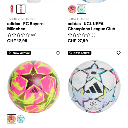
Trinkflasche · Herren
Fußball · Herren
adidas · FC Bayern
adidas · UCL UEFA
München
Champions League Club
1
1
(0)
(0)
CHF 12,99
CHF 27,99
New Arrival
New Arrival