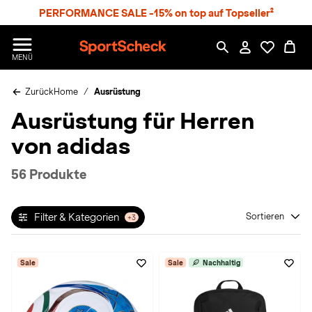
S
PERFORMANCE SALE -15% on top auf Topseller²
p
r
n
S
MENÜ
g
p
e
o
z
Zurück
Home
Ausrüstung
r
u
t
Ausrüstung für Herren
m
S
H
c
von adidas
a
h
u
e
p
c
56 Produkte
t
k
n
h
Filter & Kategorien
Sortieren
+3
a
t
Sale
Sale
Nachhaltig