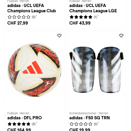
Fußball · Herren
Fußball · Herren
adidas · UCL UEFA
adidas · UCL UEFA
Champions League Club
Champions League LGE
1
1
(0)
(1)
CHF 27,99
CHF 43,99
Fußball · Herren
Schienbeinschoner · Herren
adidas · DFL PRO
adidas · F50 SG TRN
1
1
(3)
(0)
CHF 164,99
CHF 19,99