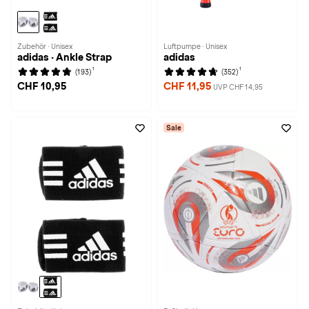
Zubehör · Unisex
Luftpumpe · Unisex
adidas · Ankle Strap
adidas
1
1
(193)
(352)
CHF 10,95
CHF 11,95
UVP CHF 14,95
Sale