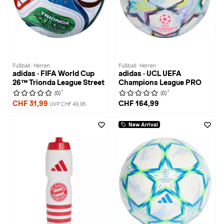
Fußball · Herren
Fußball · Herren
adidas · FIFA World Cup
adidas · UCL UEFA
26™ Trionda League Street
Champions League PRO
1
1
(0)
(0)
CHF 31,99
CHF 164,99
UVP CHF 49,95
New Arrival