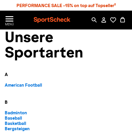
S
PERFORMANCE SALE -15% on top auf Topseller²
p
r
n
S
MENÜ
g
p
Unsere
e
o
z
r
u
t
Sportarten
m
S
H
c
a
h
u
e
p
c
A
t
k
American Football
n
h
a
B
t
Badminton
Baseball
Basketball
Bergsteigen