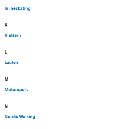
Inlineskating
K
Klettern
L
Laufen
M
Motorsport
N
Nordic Walking