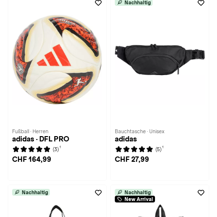
Nachhaltig
Fußball · Herren
Bauchtasche · Unisex
adidas · DFL PRO
adidas
1
1
(3)
(5)
CHF 164,99
CHF 27,99
Nachhaltig
Nachhaltig
New Arrival