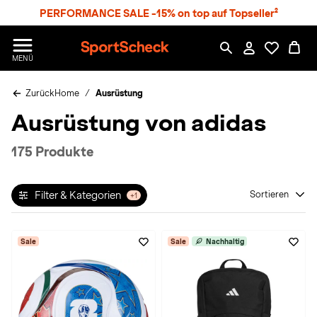
S
PERFORMANCE SALE -15% on top auf Topseller²
p
r
n
S
MENÜ
g
p
e
o
z
Zurück
Home
Ausrüstung
r
u
t
Ausrüstung von adidas
m
S
H
c
a
h
175 Produkte
u
e
p
c
t
k
Filter & Kategorien
Sortieren
+1
n
h
a
Sale
Sale
Nachhaltig
t