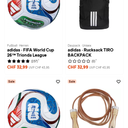
Fußball · Herren
Daypack · Unisex
adidas · FIFA World Cup
adidas · Rucksack TIRO
26™ Trionda League
BACKPACK
1
1
(237)
(0)
CHF 32,99
CHF 32,99
UVP CHF 43,95
UVP CHF 43,95
Sale
Sale