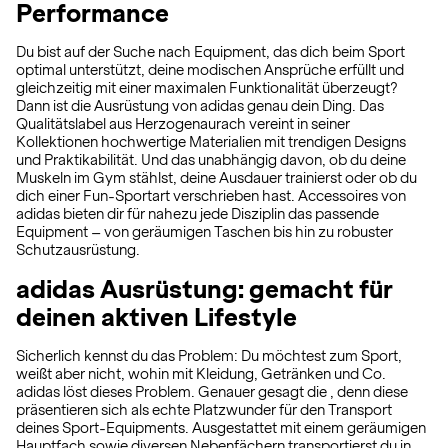
Performance
Du bist auf der Suche nach Equipment, das dich beim Sport
optimal unterstützt, deine modischen Ansprüche erfüllt und
gleichzeitig mit einer maximalen Funktionalität überzeugt?
Dann ist die Ausrüstung von adidas genau dein Ding. Das
Qualitätslabel aus Herzogenaurach vereint in seiner
Kollektionen hochwertige Materialien mit trendigen Designs
und Praktikabilität. Und das unabhängig davon, ob du deine
Muskeln im Gym stählst, deine Ausdauer trainierst oder ob du
dich einer Fun-Sportart verschrieben hast. Accessoires von
adidas bieten dir für nahezu jede Disziplin das passende
Equipment – von geräumigen Taschen bis hin zu robuster
Schutzausrüstung.
adidas Ausrüstung: gemacht für
deinen aktiven Lifestyle
Sicherlich kennst du das Problem: Du möchtest zum Sport,
weißt aber nicht, wohin mit Kleidung, Getränken und Co.
adidas löst dieses Problem. Genauer gesagt die , denn diese
präsentieren sich als echte Platzwunder für den Transport
deines Sport-Equipments. Ausgestattet mit einem geräumigen
Hauptfach sowie diversen Nebenfächern transportierst du in