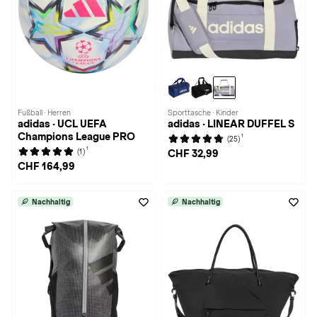
Fußball · Herren
Sporttasche · Kinder
adidas · UCL UEFA
adidas · LINEAR DUFFEL S
Champions League PRO
1
(25)
1
(1)
CHF 32,99
CHF 164,99
Nachhaltig
Nachhaltig