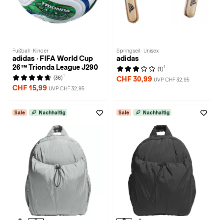
Fußball · Kinder
Springseil · Unisex
adidas · FIFA World Cup
adidas
26™ Trionda League J290
1
(1)
1
(36)
CHF 30,99
UVP CHF 32,95
CHF 15,99
UVP CHF 32,95
Sale
Nachhaltig
Sale
Nachhaltig