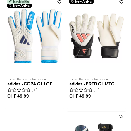
Nachhaltig
New Arrival
New Arrival
Torwarthandschuhe · Kinder
Torwarthandschuhe · Kinder
adidas · COPA GL LGE
adidas · PRED GL MTC
1
1
(0)
(0)
CHF 49,99
CHF 49,99