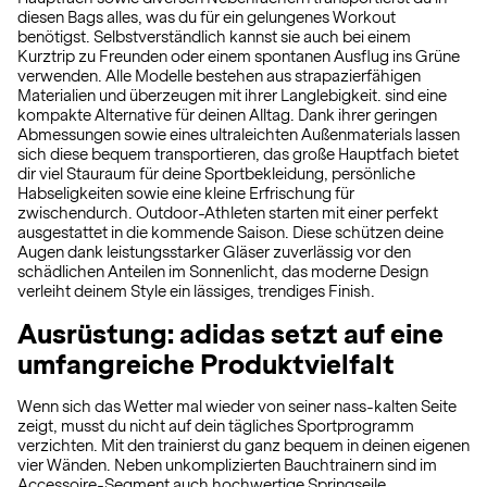
diesen Bags alles, was du für ein gelungenes Workout
benötigst. Selbstverständlich kannst sie auch bei einem
Kurztrip zu Freunden oder einem spontanen Ausflug ins Grüne
verwenden. Alle Modelle bestehen aus strapazierfähigen
Materialien und überzeugen mit ihrer Langlebigkeit. sind eine
kompakte Alternative für deinen Alltag. Dank ihrer geringen
Abmessungen sowie eines ultraleichten Außenmaterials lassen
sich diese bequem transportieren, das große Hauptfach bietet
dir viel Stauraum für deine Sportbekleidung, persönliche
Habseligkeiten sowie eine kleine Erfrischung für
zwischendurch. Outdoor-Athleten starten mit einer perfekt
ausgestattet in die kommende Saison. Diese schützen deine
Augen dank leistungsstarker Gläser zuverlässig vor den
schädlichen Anteilen im Sonnenlicht, das moderne Design
verleiht deinem Style ein lässiges, trendiges Finish.
Ausrüstung: adidas setzt auf eine
umfangreiche Produktvielfalt
Wenn sich das Wetter mal wieder von seiner nass-kalten Seite
zeigt, musst du nicht auf dein tägliches Sportprogramm
verzichten. Mit den trainierst du ganz bequem in deinen eigenen
vier Wänden. Neben unkomplizierten Bauchtrainern sind im
Accessoire-Segment auch hochwertige Springseile,