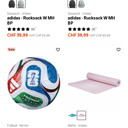
Daypack · Unisex
Daypack · Unisex
adidas · Rucksack W MH
adidas · Rucksack W MH
BP
BP
1
1
(4)
(4)
CHF 39,99
CHF 39,99
UVP CHF 60,99
UVP CHF 60,99
Sale
Fußball · Herren
Matte · Unisex