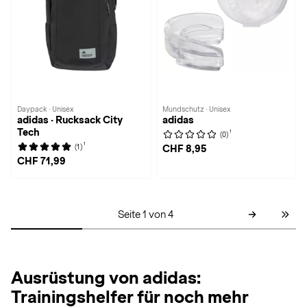
Daypack · Unisex
Mundschutz · Unisex
adidas · Rucksack City
adidas
Tech
1
(0)
1
(1)
CHF 8,95
CHF 71,99
Seite 1 von 4
Ausrüstung von adidas:
Trainingshelfer für noch mehr