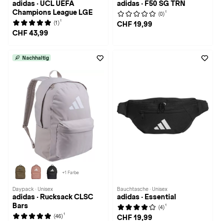
adidas · UCL UEFA
adidas · F50 SG TRN
Champions League LGE
1
(0)
1
(1)
CHF 19,99
CHF 43,99
Nachhaltig
+1 Farbe
Daypack · Unisex
Bauchtasche · Unisex
adidas · Rucksack CLSC
adidas · Essential
Bars
1
(4)
1
(46)
CHF 19,99