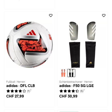
Fußball · Herren
Schienbeinschoner · Herren
adidas · DFL CLB
adidas · F50 SG LGE
1
1
(1)
(5)
CHF 27,99
CHF 30,99