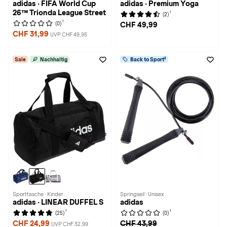
adidas · FIFA World Cup
adidas · Premium Yoga
26™ Trionda League Street
1
(2)
1
(0)
CHF 49,99
CHF 31,99
UVP CHF 49,95
Sale
Nachhaltig
Back to Sport²
Sporttasche · Kinder
Springseil · Unisex
adidas · LINEAR DUFFEL S
adidas
1
1
(25)
(0)
CHF 24,99
CHF 43,99
UVP CHF 32,99