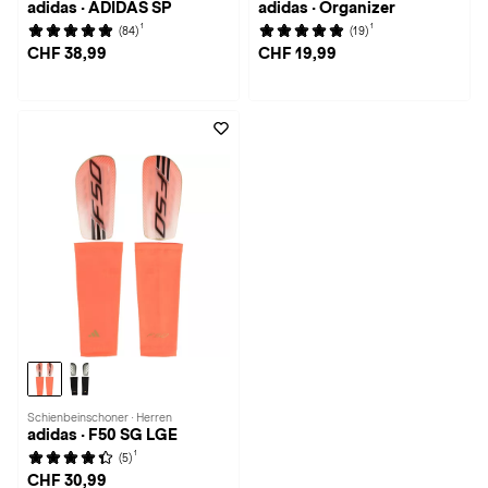
adidas · ADIDAS SP
adidas · Organizer
1
1
(84)
(19)
CHF 38,99
CHF 19,99
Schienbeinschoner · Herren
adidas · F50 SG LGE
1
(5)
CHF 30,99