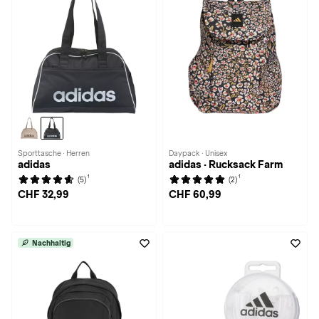
Sporttasche · Herren
Daypack · Unisex
adidas
adidas · Rucksack Farm
1
1
(5)
(2)
CHF 32,99
CHF 60,99
Nachhaltig