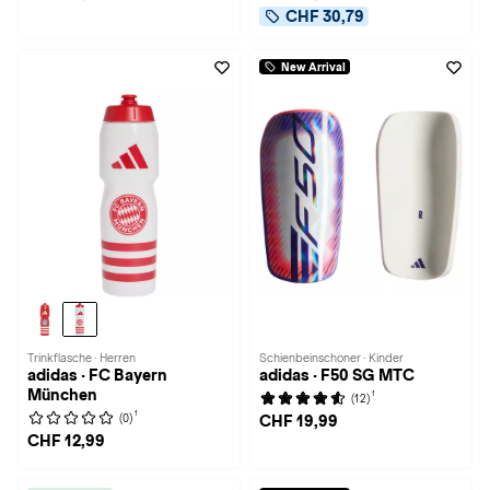
CHF 30,79
New Arrival
Trinkflasche · Herren
Schienbeinschoner · Kinder
adidas · FC Bayern
adidas · F50 SG MTC
München
1
(12)
1
(0)
CHF 19,99
CHF 12,99