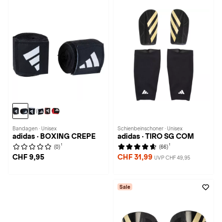
Bandagen · Unisex
Schienbeinschoner · Unisex
adidas · BOXING CREPE
adidas · TIRO SG COM
1
1
(0)
(66)
CHF 9,95
CHF 31,99
UVP CHF 49,95
Sale