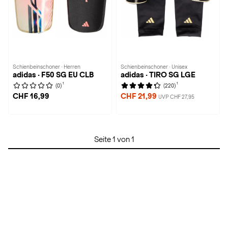
Schienbeinschoner · Herren
Schienbeinschoner · Unisex
adidas · F50 SG EU CLB
adidas · TIRO SG LGE
1
1
(0)
(220)
CHF 16,99
CHF 21,99
UVP CHF 27,95
Seite 1 von 1