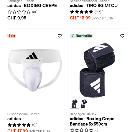
Bandagen · Unisex
Schienbeinschoner · Kinder
adidas · BOXING CREPE
adidas · TIRO SG MTC J
1
1
(0)
(213)
CHF 9,95
CHF 13,99
UVP CHF 16,95
Sale
Nachhaltig
Suspensorium · Herren
Bandagen · Unisex
adidas
adidas · Boxing Crepe
Bandage 5x350cm
1
(1)
1
(0)
CHF 17,99
UVP CHF 21,95