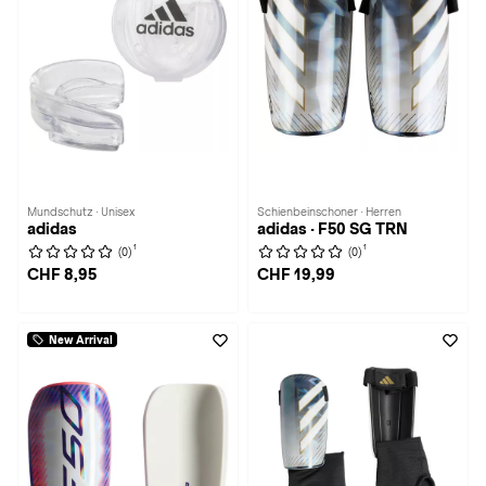
Mundschutz · Unisex
Schienbeinschoner · Herren
adidas
adidas · F50 SG TRN
1
1
(0)
(0)
CHF 8,95
CHF 19,99
New Arrival