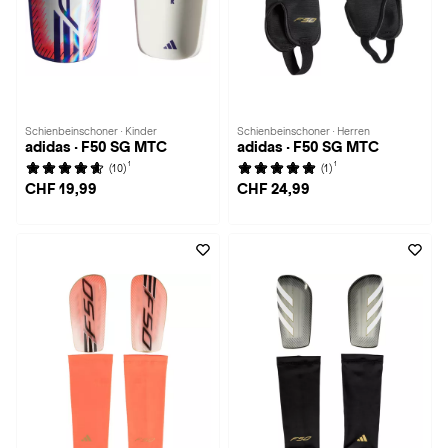
Schienbeinschoner · Kinder
Schienbeinschoner · Herren
adidas · F50 SG MTC
adidas · F50 SG MTC
1
1
(10)
(1)
CHF 19,99
CHF 24,99