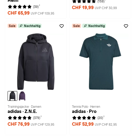
Heim
(159)
1
(39)
CHF 19,99
UVP CHF 30,99
CHF 65,99
UVP CHF 109,95
Sale
Nachhaltig
Sale
Nachhaltig
Trainingsjacke · Damen
Tennis Polo · Herren
adidas · Z.N.E.
adidas · Pro
1
1
(379)
(20)
CHF 76,99
CHF 52,99
UVP CHF 129,95
UVP CHF 82,95