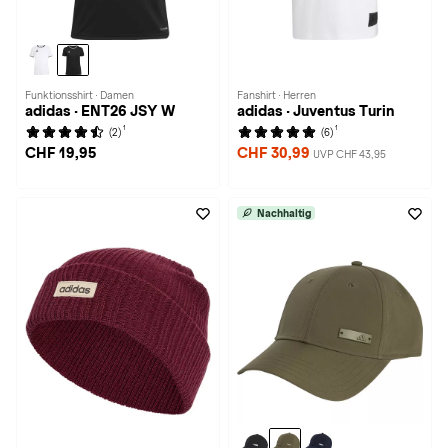
Funktionsshirt · Damen
Fanshirt · Herren
adidas · ENT26 JSY W
adidas · Juventus Turin
1
1
(2)
(6)
CHF 19,95
CHF 30,99
UVP CHF 43,95
Nachhaltig