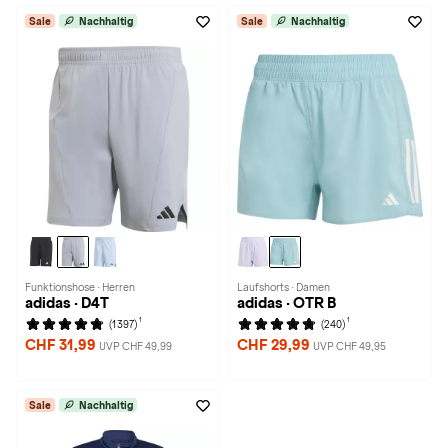
Sale
Nachhaltig
Sale
Nachhaltig
Funktionshose · Herren
Laufshorts · Damen
adidas · D4T
adidas · OTR B
1
1
(1397)
(240)
CHF 31,99
CHF 29,99
UVP CHF 49,99
UVP CHF 49,95
Sale
Nachhaltig