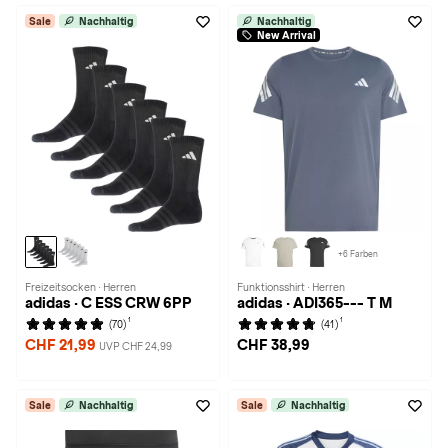
Sale
Nachhaltig
Nachhaltig
New Arrival
+6 Farben
Freizeitsocken · Herren
Funktionsshirt · Herren
adidas · C ESS CRW 6PP
adidas · ADI365--- T M
1
1
(70)
(41)
CHF 21,99
CHF 38,99
UVP CHF 24,99
Sale
Nachhaltig
Sale
Nachhaltig