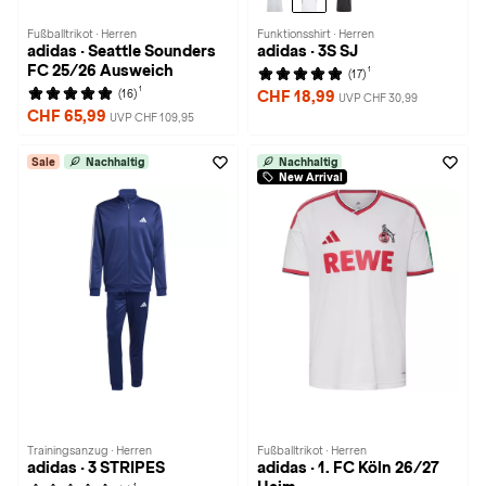
Fußballtrikot · Herren
Funktionsshirt · Herren
adidas · Seattle Sounders
adidas · 3S SJ
FC 25/26 Ausweich
1
(17)
1
(16)
CHF 18,99
UVP CHF 30,99
CHF 65,99
UVP CHF 109,95
Sale
Nachhaltig
Nachhaltig
New Arrival
Trainingsanzug · Herren
Fußballtrikot · Herren
adidas · 3 STRIPES
adidas · 1. FC Köln 26/27
1