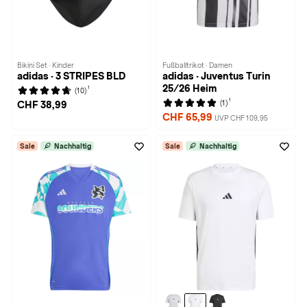
Bikini Set · Kinder
Fußballtrikot · Damen
adidas · 3 STRIPES BLD
adidas · Juventus Turin
25/26 Heim
1
(10)
1
(1)
CHF 38,99
CHF 65,99
UVP CHF 109,95
Sale
Nachhaltig
Sale
Nachhaltig