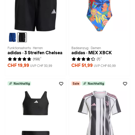
Funktionsshorts · Herren
Badeanzug · Damen
adidas · 3 Streifen Chelsea
adidas · MEX XBCK
1
1
(159)
(7)
CHF 19,99
CHF 51,99
UVP CHF 30,99
UVP CHF 60,99
Nachhaltig
Sale
Nachhaltig