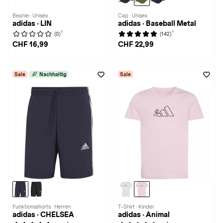
Beanie · Unisex
Cap · Unisex
adidas · LIN
adidas · Baseball Metal
1
1
(0)
(142)
CHF 16,99
CHF 22,99
Sale
Nachhaltig
Sale
Funktionsshorts · Herren
T-Shirt · Kinder
adidas · CHELSEA
adidas · Animal
1
1