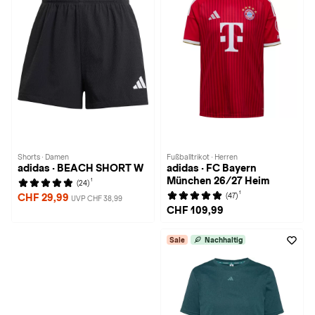
Shorts · Damen
Fußballtrikot · Herren
adidas · BEACH SHORT W
adidas · FC Bayern
München 26/27 Heim
1
(24)
1
(47)
CHF 29,99
UVP CHF 38,99
CHF 109,99
Sale
Nachhaltig