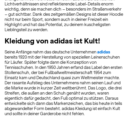
Lichtverhältnissen sind reflektierende Label-Details enorm
wichtig, denn sie machen dich – besonders im Straßenverkehr
– gut sichtbar. Dank des zeitgemäßen Designs ist dieser Hoodie
nicht nur beim Sport, sondern auch in deiner Freizeit ein
Highlight und hat das Potential, zu deinem kuscheligsten
Lieblingsteil zu werden.
Kleidung von adidas ist Kult!
Seine Anfänge nahm das deutsche Unternehmen
adidas
bereits 1920 mit der Herstellung von speziellen Leinenschuhen
für Läufer. Später folgte dann die Konzeption von
Tennisschuhen. In den 1950 Jahren erfand das Label den ersten
Stollenschuh, der bei Fußballweltmeisterschaft 1954 zum
Einsatz kam und Deutschland quasi zum Weltmeister machte.
Der rasante Aufstieg des Unternehmens nahm seinen Lauf und
die Marke wurde in kurzer Zeit weltberühmt. Das Logo, die drei
Streifen, die außen an den Schuh genäht wurden, waren
eigentlich dafür gedacht, den Fuß optimal zu stützen. Daraus
entwickelte sich dann das Markenzeichen, das bis heute in teils
abgewandelter Form besteht. adidas Kleidung ist einfach Kult
und sollte in deiner Garderobe nicht fehlen.