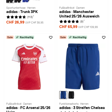
Sportunterhose · Herren
Fußballtrikot · Damen
adidas · Trunk 3PK
adidas · Manchester
United 25/26 Ausweich
1
(113)
1
(9)
CHF 26,99
UVP CHF 38,95
CHF 65,99
UVP CHF 109,99
Sale
Nachhaltig
Sale
Nachhaltig
Fußballtrikot · Damen
Funktionsshorts · Herren
adidas · FC Arsenal 25/26
adidas · 3 Streifen Chelsea
1