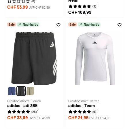
Heim
(0)
1
(3)
CHF 53,99
UVP CHF 82,99
CHF 109,99
Sale
Nachhaltig
Sale
Nachhaltig
Funktionsshorts · Herren
Funktionsshirt · Herren
adidas · adi 365
adidas · Team
1
1
(28)
(9)
CHF 33,99
CHF 21,95
UVP CHF 43,99
UVP CHF 24,95