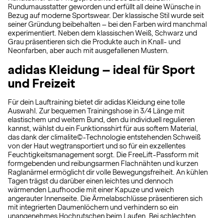
Rundumausstatter geworden und erfüllt all deine Wünsche in
Bezug auf moderne Sportswear. Der klassische Stil wurde seit
seiner Gründung beibehalten – bei den Farben wird manchmal
experimentiert. Neben dem klassischen Weiß, Schwarz und
Grau präsentieren sich die Produkte auch in Knall- und
Neonfarben, aber auch mit ausgefallenen Mustern.
adidas Kleidung – ideal für Sport
und Freizeit
Für dein Lauftraining bietet dir adidas Kleidung eine tolle
Auswahl. Zur bequemen Trainingshose in 3/4 Länge mit
elastischem und weitem Bund, den du individuell regulieren
kannst, wählst du ein Funktionsshirt für aus softem Material,
das dank der climalite©-Technologie entstehenden Schweiß
von der Haut wegtransportiert und so für ein exzellentes
Feuchtigkeitsmanagement sorgt. Die FreeLift-Passform mit
formgebenden und reibungsarmen Flachnähten und kurzen
Raglanärmel ermöglicht dir volle Bewegungsfreiheit. An kühlen
Tagen trägst du darüber einen leichtes und dennoch
wärmenden Laufhoodie mit einer Kapuze und weich
angerauter Innenseite. Die Ärmelabschlüsse präsentieren sich
mit integrierten Daumenlöchern und verhindern so ein
unangenehmes Hochrutschen beim Laufen. Bei schlechten