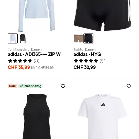
Funktionsshirt · Damen
Tights · Damen
adidas · ADI365--- ZIP W
adidas · HYG
1
1
(21)
(5)
CHF 35,99
CHF 32,99
UVP CHF 54,99
Sale
Nachhaltig