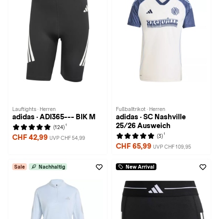
Lauftights · Herren
Fußballtrikot · Herren
adidas · ADI365--- BIK M
adidas · SC Nashville
25/26 Ausweich
1
(124)
1
(3)
CHF 42,99
UVP CHF 54,99
CHF 65,99
UVP CHF 109,95
Sale
Nachhaltig
New Arrival