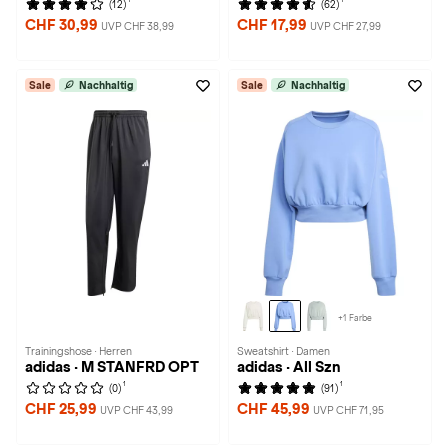
(12)
(62)
CHF 30,99
CHF 17,99
UVP CHF 38,99
UVP CHF 27,99
Sale
Nachhaltig
Sale
Nachhaltig
+1 Farbe
Trainingshose · Herren
Sweatshirt · Damen
adidas · M STANFRD OPT
adidas · All Szn
1
1
(0)
(91)
CHF 25,99
CHF 45,99
UVP CHF 43,99
UVP CHF 71,95