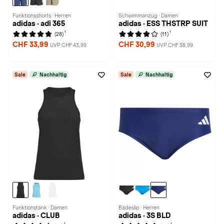
Funktionsshorts · Herren
Schwimmanzug · Damen
adidas · adi 365
adidas · ESS THSTRP SUIT
1
1
(28)
(11)
CHF 33,99
CHF 30,99
UVP CHF 43,99
UVP CHF 38,99
Sale
Nachhaltig
Sale
Nachhaltig
Funktionstank · Damen
Badeslip · Herren
adidas · CLUB
adidas · 3S BLD
1
1