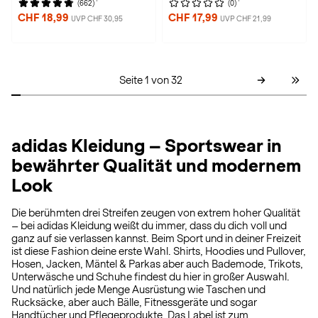
(662)
(0)
CHF 18,99
CHF 17,99
UVP CHF 30,95
UVP CHF 21,99
Seite 1 von 32
adidas Kleidung – Sportswear in
bewährter Qualität und modernem
Look
Die berühmten drei Streifen zeugen von extrem hoher Qualität
– bei adidas Kleidung weißt du immer, dass du dich voll und
ganz auf sie verlassen kannst. Beim Sport und in deiner Freizeit
ist diese Fashion deine erste Wahl. Shirts, Hoodies und Pullover,
Hosen, Jacken, Mäntel & Parkas aber auch Bademode, Trikots,
Unterwäsche und Schuhe findest du hier in großer Auswahl.
Und natürlich jede Menge Ausrüstung wie Taschen und
Rucksäcke, aber auch Bälle, Fitnessgeräte und sogar
Handtücher und Pflegeprodukte. Das Label ist zum