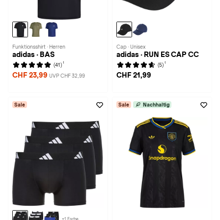
Funktionsshirt · Herren
Cap · Unisex
adidas · BAS
adidas · RUN ES CAP CC
1
1
(41)
(5)
CHF 23,99
CHF 21,99
UVP CHF 32,99
Sale
Sale
Nachhaltig
+1 Farbe