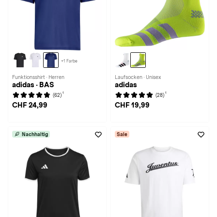
+1 Farbe
Funktionsshirt · Herren
Laufsocken · Unisex
adidas · BAS
adidas
1
1
(62)
(28)
CHF 24,99
CHF 19,99
Nachhaltig
Sale