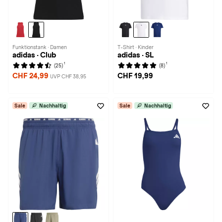
Funktionstank · Damen
T-Shirt · Kinder
adidas · Club
adidas · SL
1
1
(25)
(8)
CHF 24,99
CHF 19,99
UVP CHF 38,95
Sale
Nachhaltig
Sale
Nachhaltig