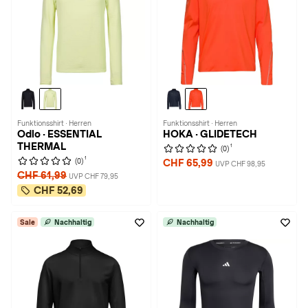
Funktionsshirt · Herren
Funktionsshirt · Herren
Odlo · ESSENTIAL
HOKA · GLIDETECH
THERMAL
1
(0)
1
(0)
CHF 65,99
UVP CHF 98,95
CHF 61,99
UVP CHF 79,95
CHF 52,69
Sale
Nachhaltig
Nachhaltig