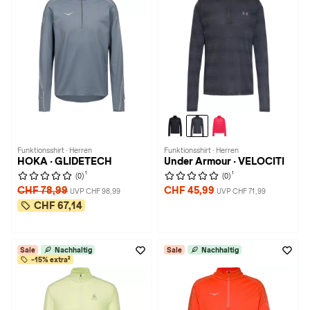
Funktionsshirt · Herren
Funktionsshirt · Herren
HOKA · GLIDETECH
Under Armour · VELOCITI
1
1
(0)
(0)
CHF 78,99
CHF 45,99
UVP CHF 98,99
UVP CHF 71,99
CHF 67,14
Sale
Nachhaltig
Sale
Nachhaltig
-15% extra²