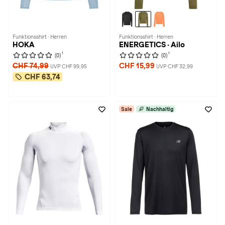
Funktionsshirt · Herren
Funktionsshirt · Herren
HOKA
ENERGETICS · Ailo
1
1
(0)
(0)
CHF 74,99
CHF 15,99
UVP CHF 99,95
UVP CHF 32,99
CHF 63,74
Sale
Nachhaltig