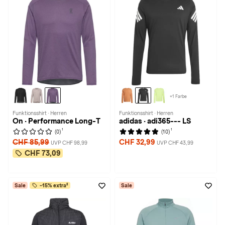
+1 Farbe
Funktionsshirt · Herren
Funktionsshirt · Herren
On · Performance Long-T
adidas · adi365--- LS
1
1
(0)
(10)
CHF 85,99
CHF 32,99
UVP CHF 98,99
UVP CHF 43,99
CHF 73,09
Sale
-15% extra²
Sale