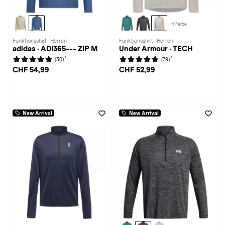
+1 Farbe
Funktionsshirt · Herren
Funktionsshirt · Herren
adidas · ADI365--- ZIP M
Under Armour · TECH
1
1
(30)
(79)
CHF 54,99
CHF 52,99
New Arrival
New Arrival