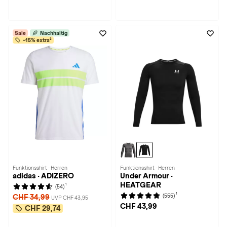
Sale
Nachhaltig
-15% extra²
Funktionsshirt · Herren
Funktionsshirt · Herren
adidas · ADIZERO
Under Armour ·
HEATGEAR
1
(54)
1
(555)
CHF 34,99
UVP CHF 43,95
CHF 43,99
CHF 29,74