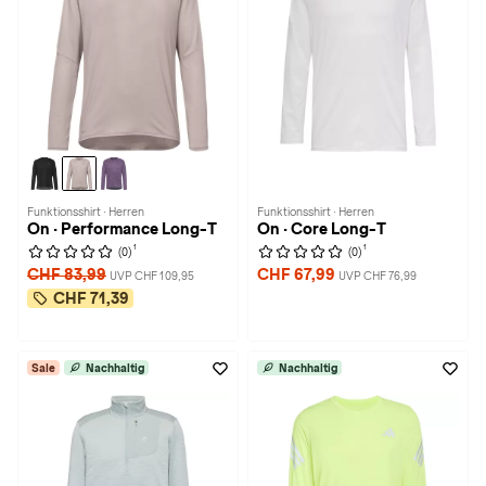
Funktionsshirt · Herren
Funktionsshirt · Herren
On · Performance Long-T
On · Core Long-T
1
1
(0)
(0)
CHF 83,99
CHF 67,99
UVP CHF 109,95
UVP CHF 76,99
CHF 71,39
Sale
Nachhaltig
Nachhaltig