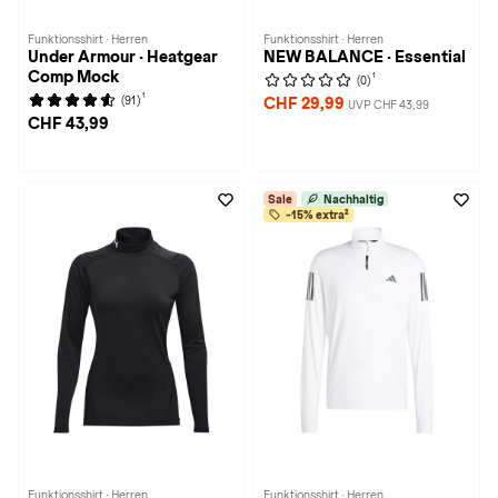
Funktionsshirt · Herren
Funktionsshirt · Herren
Under Armour · Heatgear
NEW BALANCE · Essential
Comp Mock
1
(0)
1
(91)
CHF 29,99
UVP CHF 43,99
CHF 43,99
Sale
Nachhaltig
-15% extra²
Funktionsshirt · Herren
Funktionsshirt · Herren