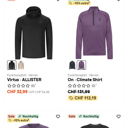
-15% extra²
Funktionsshirt · Herren
Funktionsshirt · Herren
Virtus · ALLISTER
On · Climate Shirt
1
1
(0)
(0)
CHF 32,99
CHF 131,99
UVP CHF 54,99
CHF 112,19
Sale
Nachhaltig
Sale
Nachhaltig
-15% extra²