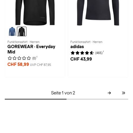
Funktionsshirt · Herren
Funktionsshirt · Herren
GOREWEAR · Everyday
adidas
Mid
1
(465)
1
(0)
CHF 43,99
CHF 58,99
UVP CHF 87,95
Seite 1 von 2