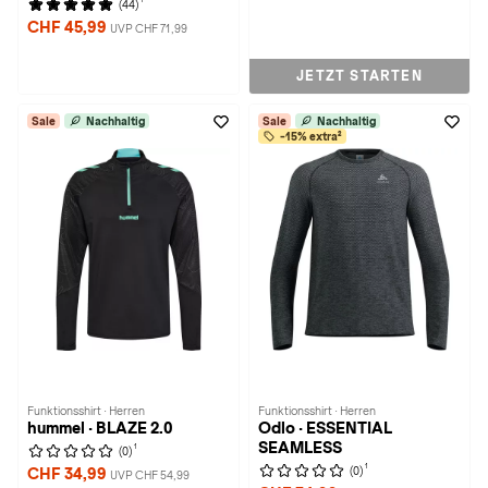
(44)
CHF 45,99
UVP CHF 71,99
JETZT STARTEN
Sale
Nachhaltig
Sale
Nachhaltig
-15% extra²
Funktionsshirt · Herren
Funktionsshirt · Herren
hummel · BLAZE 2.0
Odlo · ESSENTIAL
SEAMLESS
1
(0)
1
(0)
CHF 34,99
UVP CHF 54,99