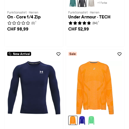
+1 Farbe
Funktionsshirt · Herren
Funktionsshirt · Herren
On · Core 1/4 Zip
Under Armour · TECH
1
1
(0)
(84)
CHF 98,99
CHF 52,99
New Arrival
Sale