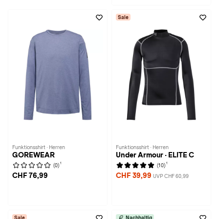
Sale
Funktionsshirt · Herren
Funktionsshirt · Herren
GOREWEAR
Under Armour · ELITE C
1
1
(0)
(10)
CHF 76,99
CHF 39,99
UVP CHF 60,99
Sale
Nachhaltig