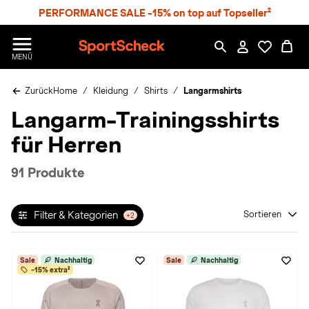
S
PERFORMANCE SALE -15% on top auf Topseller²
p
r
n
S
MENÜ
g
p
e
o
z
Zurück
Home
Kleidung
Shirts
Langarmshirts
r
u
t
Langarm-Trainingsshirts
m
S
H
c
für Herren
a
h
u
e
p
c
91 Produkte
t
k
n
h
Filter & Kategorien
Sortieren
+2
a
t
Sale
Nachhaltig
Sale
Nachhaltig
-15% extra²