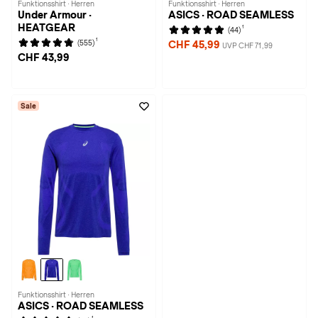
Funktionsshirt · Herren
Funktionsshirt · Herren
Under Armour ·
ASICS · ROAD SEAMLESS
HEATGEAR
1
(44)
1
(555)
CHF 45,99
UVP CHF 71,99
CHF 43,99
Sale
Funktionsshirt · Herren
ASICS · ROAD SEAMLESS
1