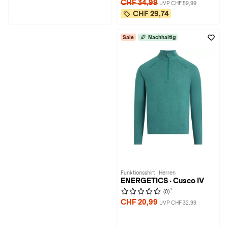
CHF 34,99
UVP CHF 59,99
CHF 29,74
Sale
Nachhaltig
Funktionsshirt · Herren
ENERGETICS · Cusco IV
1
(0)
CHF 20,99
UVP CHF 32,99