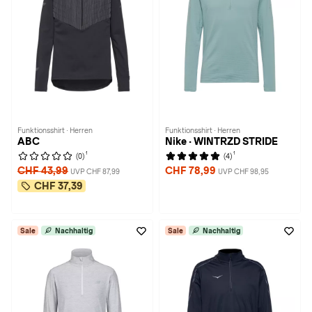
Funktionsshirt · Herren
Funktionsshirt · Herren
ABC
Nike · WINTRZD STRIDE
1
1
(0)
(4)
CHF 43,99
CHF 78,99
UVP CHF 87,99
UVP CHF 98,95
CHF 37,39
Sale
Nachhaltig
Sale
Nachhaltig