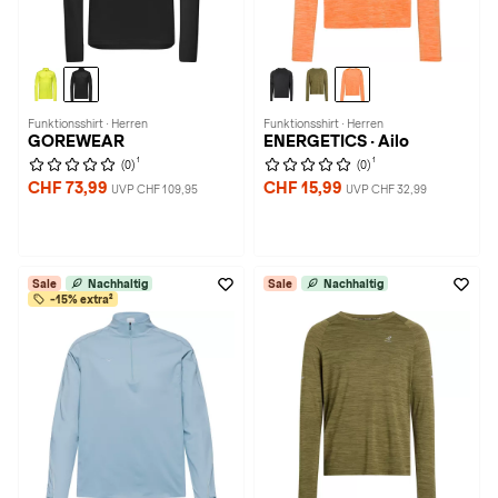
Funktionsshirt · Herren
Funktionsshirt · Herren
GOREWEAR
ENERGETICS · Ailo
1
1
(0)
(0)
CHF 73,99
CHF 15,99
UVP CHF 109,95
UVP CHF 32,99
Sale
Nachhaltig
Sale
Nachhaltig
-15% extra²