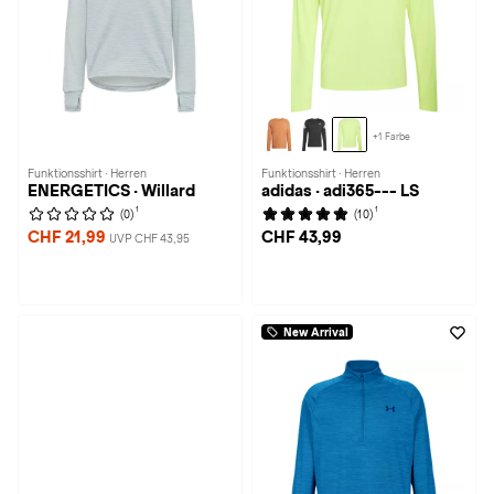
+1 Farbe
Funktionsshirt · Herren
Funktionsshirt · Herren
ENERGETICS · Willard
adidas · adi365--- LS
1
1
(0)
(10)
CHF 21,99
CHF 43,99
UVP CHF 43,95
New Arrival