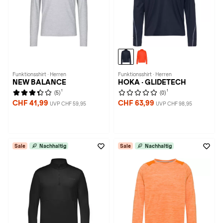
Funktionsshirt · Herren
Funktionsshirt · Herren
NEW BALANCE
HOKA · GLIDETECH
1
1
(5)
(0)
CHF 41,99
CHF 63,99
UVP CHF 59,95
UVP CHF 98,95
Sale
Nachhaltig
Sale
Nachhaltig