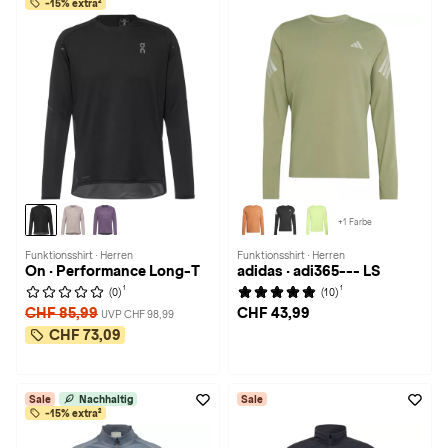
-15% extra²
+1 Farbe
Funktionsshirt · Herren
Funktionsshirt · Herren
On · Performance Long-T
adidas · adi365--- LS
1
1
(0)
(10)
CHF 85,99
CHF 43,99
UVP CHF 98,99
CHF 73,09
Sale
Nachhaltig
Sale
-15% extra²