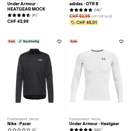
Under Armour ·
adidas · OTR B
HEATGEAR MOCK
1
(142)
1
(91)
CHF 52,95
UVP CHF 54,95
CHF 43,99
CHF 45,01
Sale
Nachhaltig
Sale
Funktionsshirt · Herren
Funktionsshirt · Herren
Nike · Pacer
Under Armour · Heatgear
1
1
(0)
(555)