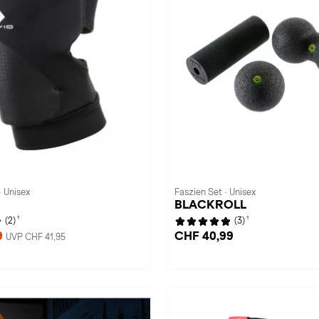
· Unisex
Faszien Set · Unisex
BLACKROLL
1
1
(2)
(3)
9
CHF 40,99
UVP CHF 41,95