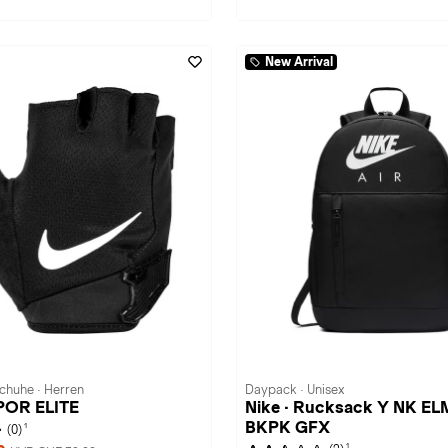
New Arrival
chuhe · Herren
Daypack · Unisex
APOR ELITE
Nike · Rucksack Y NK E
BKPK GFX
1
(0)
1