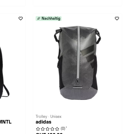
Nachhaltig
Trolley · Unisex
LMNTL
adidas
1
(0)