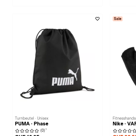
Sale
Turnbeutel · Unisex
Fitnesshands
PUMA · Phase
Nike · V
1
(0)