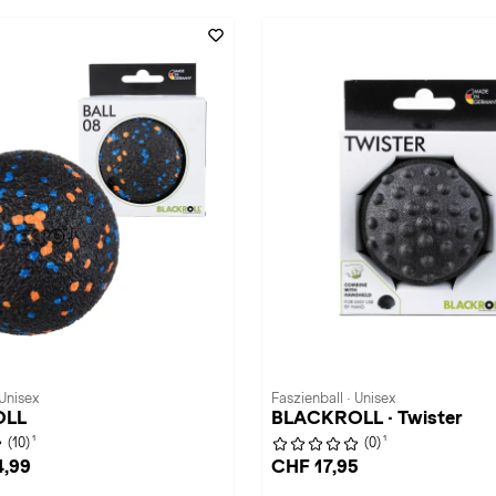
 Unisex
Faszienball · Unisex
OLL
BLACKROLL · Twister
1
1
(10)
(0)
4,99
CHF 17,95