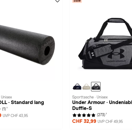
Sale
· Unisex
Sporttasche · Unisex
L · Standard lang
Under Armour · Undeniabl
Duffle-S
1
(1)
1
9
(273)
UVP CHF 43,95
CHF 32,99
UVP CHF 49,95