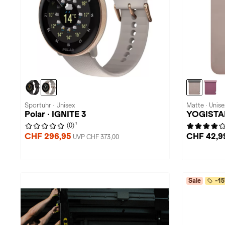
Sportuhr · Unisex
Matte · Unise
Polar · IGNITE 3
YOGISTA
1
(0)
CHF 296,95
CHF 42,9
UVP CHF 373,00
Sale
-15