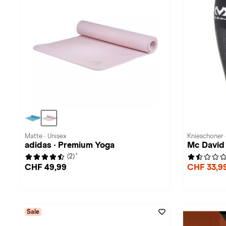
Matte · Unisex
Knieschoner 
adidas · Premium Yoga
Mc David
1
(2)
CHF 49,99
CHF 33,9
Sale