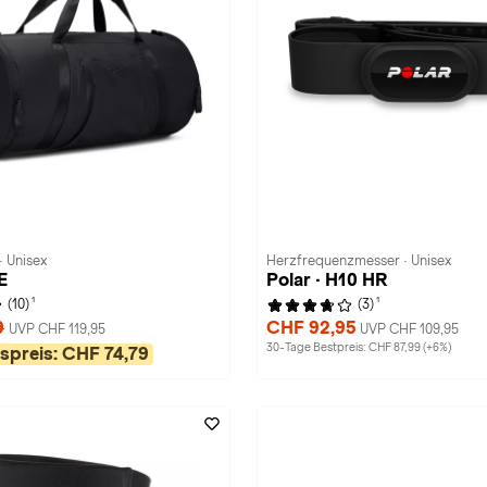
· Unisex
Herzfrequenzmesser · Unisex
E
Polar · H10 HR
1
1
(10)
(3)
9
CHF 92,95
UVP CHF 119,95
UVP CHF 109,95
30-Tage Bestpreis: CHF 87,99 (+6%)
spreis:
CHF 74,79