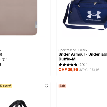
x
Sporttasche · Unisex
R
Under Armour · Undeniabl
Duffle-M
1
(5)
1
9
(372)
CHF 36,95
UVP CHF 54,95
% extra²
Sale