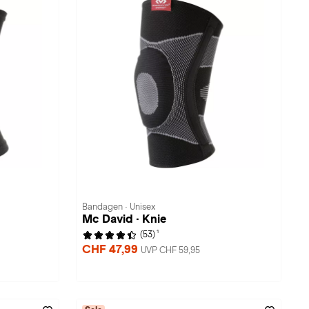
Bandagen · Unisex
Mc David · Knie
1
(53)
CHF 47,99
UVP CHF 59,95