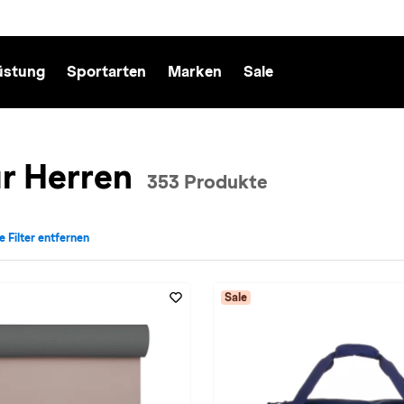
üstung
Sportarten
Marken
Sale
r Herren
353 Produkte
le Filter entfernen
cht: Herren entfernen
v für Sportart: Training entfernen
Sale