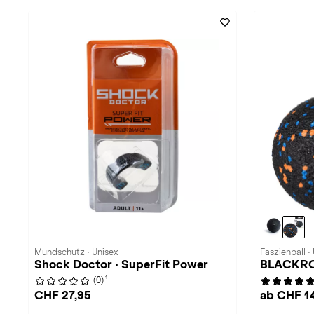
Mundschutz · Unisex
Faszienball ·
Shock Doctor · SuperFit Power
BLACKR
1
(0)
CHF 27,95
ab CHF 1