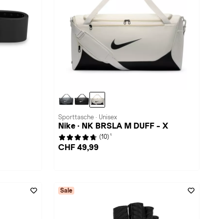
Sporttasche · Unisex
Nike · NK BRSLA M DUFF - X
1
(10)
CHF 49,99
Sale