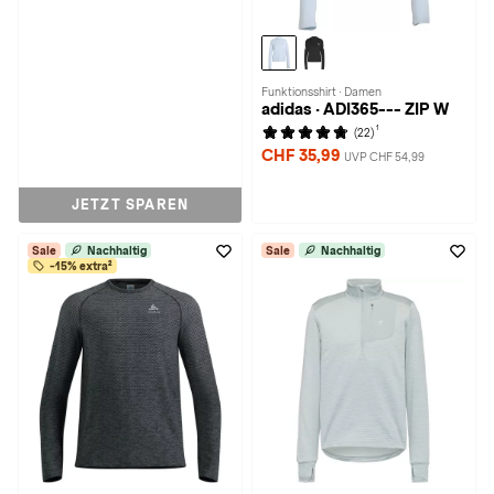
Funktionsshirt · Damen
adidas · ADI365--- ZIP W
1
(22)
CHF 35,99
UVP CHF 54,99
JETZT SPAREN
Sale
Nachhaltig
Sale
Nachhaltig
-15% extra²