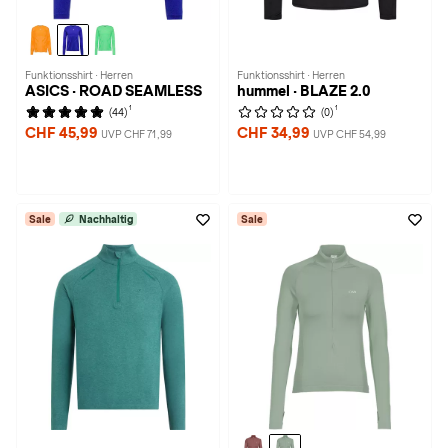
Funktionsshirt · Herren
Funktionsshirt · Herren
ASICS · ROAD SEAMLESS
hummel · BLAZE 2.0
1
1
(44)
(0)
CHF 45,99
CHF 34,99
UVP CHF 71,99
UVP CHF 54,99
Sale
Nachhaltig
Sale