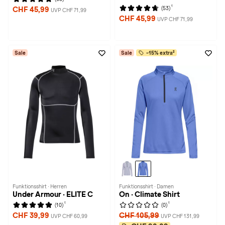
1
(53)
CHF 45,99
UVP CHF 71,99
CHF 45,99
UVP CHF 71,99
Sale
Sale
-15% extra²
Funktionsshirt · Herren
Funktionsshirt · Damen
Under Armour · ELITE C
On · Climate Shirt
1
1
(10)
(0)
CHF 39,99
CHF 105,99
UVP CHF 60,99
UVP CHF 131,99