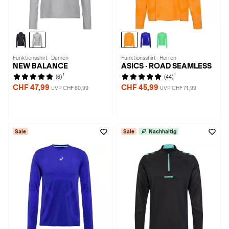
Funktionsshirt · Damen
Funktionsshirt · Herren
NEW BALANCE
ASICS · ROAD SEAMLESS
1
1
(6)
(44)
CHF 47,99
CHF 45,99
UVP CHF 60,99
UVP CHF 71,99
Sale
Sale
Nachhaltig