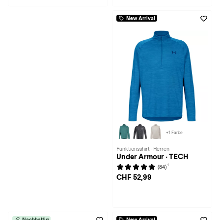
New Arrival
+1 Farbe
Funktionsshirt · Herren
Under Armour · TECH
1
(84)
CHF 52,99
Nachhaltig
New Arrival