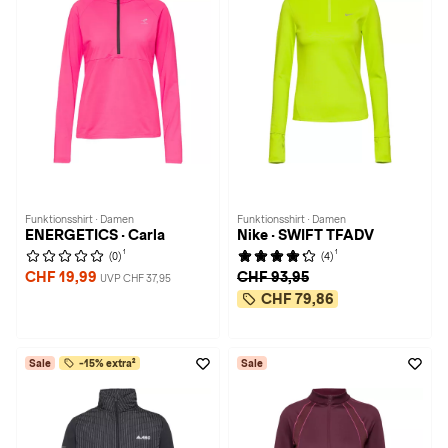
Funktionsshirt · Damen
Funktionsshirt · Damen
ENERGETICS · Carla
Nike · SWIFT TFADV
1
1
(0)
(4)
CHF 19,99
CHF 93,95
UVP CHF 37,95
CHF 79,86
Sale
-15% extra²
Sale