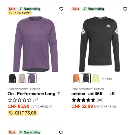
Sale
Nachhaltig
Sale
Nachhaltig
-15% extra²
+1 Farbe
Funktionsshirt · Herren
Funktionsshirt · Herren
On · Performance Long-T
adidas · adi365--- LS
1
1
(0)
(10)
CHF 85,99
CHF 32,99
UVP CHF 98,99
UVP CHF 43,99
CHF 73,09
Sale
Nachhaltig