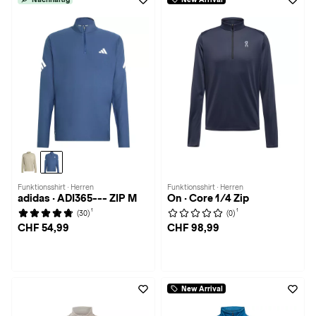
Funktionsshirt · Herren
Funktionsshirt · Herren
adidas · ADI365--- ZIP M
On · Core 1/4 Zip
1
1
(30)
(0)
CHF 54,99
CHF 98,99
New Arrival