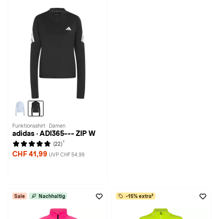
Funktionsshirt · Damen
adidas · ADI365--- ZIP W
1
(22)
CHF 41,99
UVP CHF 54,99
Sale
Nachhaltig
-15% extra²