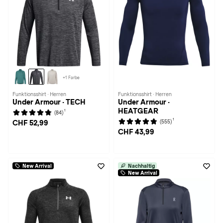
+1 Farbe
Funktionsshirt · Herren
Funktionsshirt · Herren
Under Armour · TECH
Under Armour ·
HEATGEAR
1
(84)
1
(555)
CHF 52,99
CHF 43,99
New Arrival
Nachhaltig
New Arrival