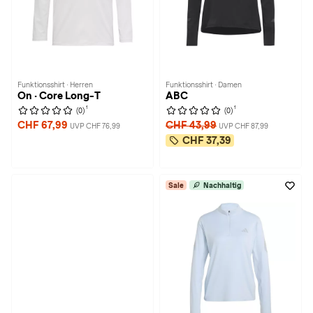
Funktionsshirt · Herren
Funktionsshirt · Damen
On · Core Long-T
ABC
1
1
(0)
(0)
CHF 67,99
CHF 43,99
UVP CHF 76,99
UVP CHF 87,99
CHF 37,39
Sale
Nachhaltig