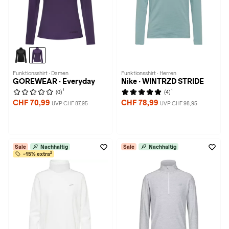
Funktionsshirt · Damen
Funktionsshirt · Herren
GOREWEAR · Everyday
Nike · WINTRZD STRIDE
1
1
(0)
(4)
CHF 70,99
CHF 78,99
UVP CHF 87,95
UVP CHF 98,95
Sale
Nachhaltig
Sale
Nachhaltig
-15% extra²