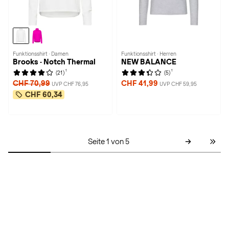
Funktionsshirt · Damen
Funktionsshirt · Herren
Brooks · Notch Thermal
NEW BALANCE
1
1
(21)
(5)
CHF 70,99
CHF 41,99
UVP CHF 76,95
UVP CHF 59,95
CHF 60,34
Seite 1 von 5