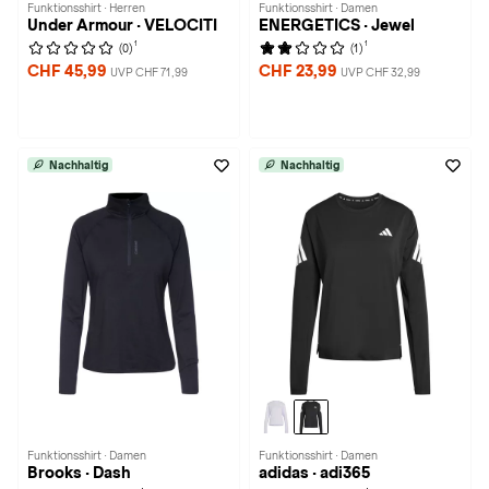
Funktionsshirt · Herren
Funktionsshirt · Damen
Under Armour · VELOCITI
ENERGETICS · Jewel
1
1
(0)
(1)
CHF 45,99
CHF 23,99
UVP CHF 71,99
UVP CHF 32,99
Nachhaltig
Nachhaltig
Funktionsshirt · Damen
Funktionsshirt · Damen
Brooks · Dash
adidas · adi365