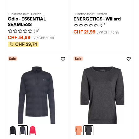
Funktionsshirt · Herren
Funktionsshirt · Herren
Odlo · ESSENTIAL
ENERGETICS · Willard
SEAMLESS
1
(0)
1
(0)
CHF 21,99
UVP CHF 43,95
CHF 34,99
UVP CHF 59,99
CHF 29,74
Sale
Sale