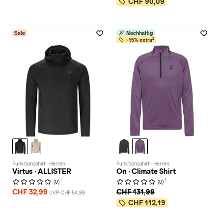
CHF 90,09
Sale
Nachhaltig
-15% extra²
Funktionsshirt · Herren
Funktionsshirt · Herren
Virtus · ALLISTER
On · Climate Shirt
1
1
(0)
(0)
CHF 32,99
CHF 131,99
UVP CHF 54,99
CHF 112,19