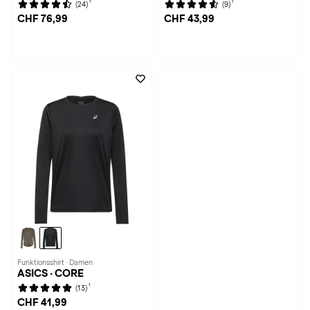
1
1
(24)
(9)
CHF 76,99
CHF 43,99
Funktionsshirt · Damen
ASICS · CORE
1
(13)
CHF 41,99