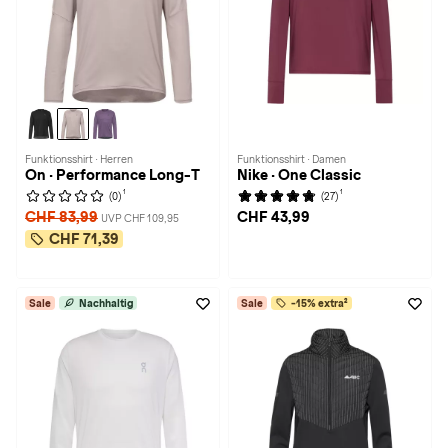
Funktionsshirt · Herren
Funktionsshirt · Damen
On · Performance Long-T
Nike · One Classic
1
1
(0)
(27)
CHF 83,99
CHF 43,99
UVP CHF 109,95
CHF 71,39
Sale
Nachhaltig
Sale
-15% extra²