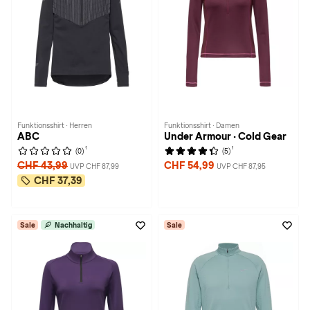
Funktionsshirt · Herren
Funktionsshirt · Damen
ABC
Under Armour · Cold Gear
1
1
(0)
(5)
CHF 43,99
CHF 54,99
UVP CHF 87,99
UVP CHF 87,95
CHF 37,39
Sale
Nachhaltig
Sale