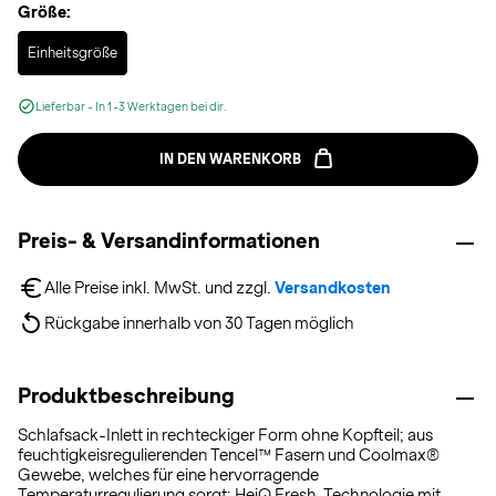
Größe:
Selected
Einheitsgröße
Lieferbar - In 1-3 Werktagen bei dir.
IN DEN WARENKORB
Preis- & Versandinformationen
Alle Preise inkl. MwSt. und zzgl. 
Versandkosten
Rückgabe innerhalb von 30 Tagen möglich
Produktbeschreibung
Schlafsack-Inlett in rechteckiger Form ohne Kopfteil; aus
feuchtigkeisregulierenden Tencel™ Fasern und Coolmax®
Gewebe, welches für eine hervorragende
Temperaturregulierung sorgt; HeiQ Fresh-Technologie mit