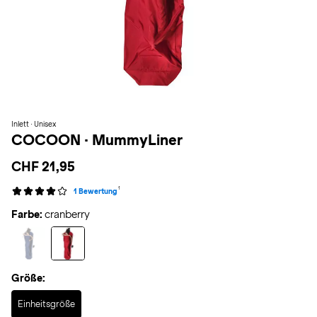
Inlett · Unisex
COCOON
·
MummyLiner
CHF 21,95
1
1 Bewertung
Farbe:
cranberry
Größe:
Selected
Einheitsgröße