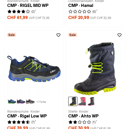
Wanderschuhe · Kinder
Outdoorsandalen · Kinder
CMP · RIGEL MID WP
CMP · Hamal
1
1
(2)
(0)
CHF 61,99
CHF 20,99
UVP CHF 72,95
UVP CHF 32,99
Sale
Sale
+1 Farbe
Wanderschuhe · Kinder
Stiefel · Kinder
CMP · Rigel Low WP
CMP · Ahto WP
1
1
(7)
(1)
CHF 39,99
CHF 30,99
UVP CHF 61,99
UVP CHF 61,95