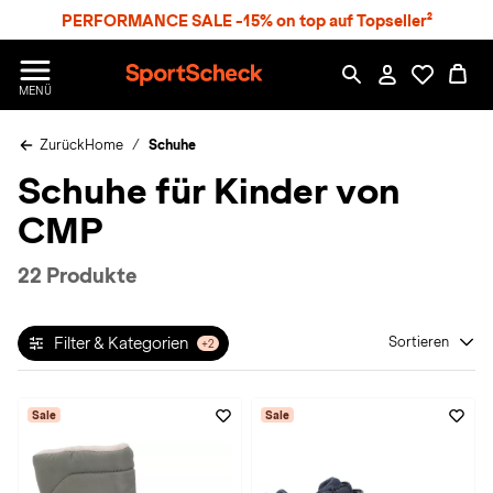
S
PERFORMANCE SALE -15% on top auf Topseller²
p
r
n
S
MENÜ
g
p
e
o
z
Zurück
Home
Schuhe
r
u
t
Schuhe für Kinder von
m
S
H
c
CMP
a
h
u
e
p
c
22 Produkte
t
k
n
h
Filter & Kategorien
Sortieren
+2
a
t
Sale
Sale