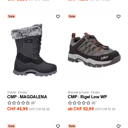
Sale
Sale
Stiefel · Kinder
Wanderschuhe · Kinder
CMP · MAGDALENA
CMP · Rigel Low WP
1
1
(0)
(0)
CHF 45,99
ab CHF 52,99
UVP CHF 65,95
UVP CHF 61,95
Sale
Sale