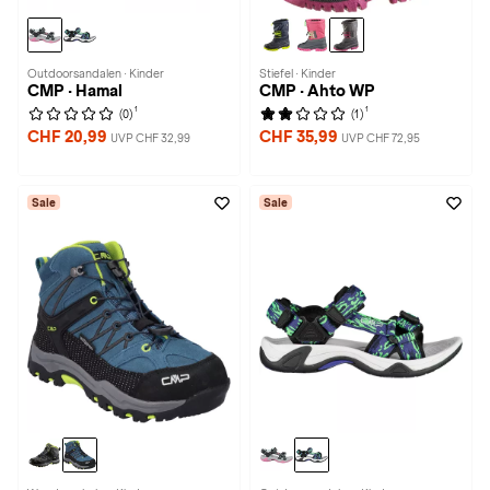
Outdoorsandalen · Kinder
Stiefel · Kinder
CMP · Hamal
CMP · Ahto WP
1
1
(0)
(1)
CHF 20,99
CHF 35,99
UVP CHF 32,99
UVP CHF 72,95
Sale
Sale