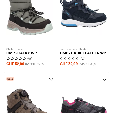
Stiefel · Kinder
Freizeitschuhe · Kinder
CMP · CATAY WP
CMP · HADIL LEATHER WP
1
1
(0)
(0)
CHF 52,99
CHF 32,99
UVP CHF 65,95
UVP CHF 65,95
Sale