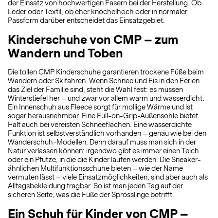
der Einsatz von hochwertigen Fasern bei der Herstellung. Ob
Leder oder Textil, ob eher knöchelhoch oder in normaler
Passform darüber entscheidet das Einsatzgebiet.
Kinderschuhe von CMP – zum
Wandern und Toben
Die tollen CMP Kinderschuhe garantieren trockene Füße beim
Wandern oder Skifahren. Wenn Schnee und Eis in den Ferien
das Ziel der Familie sind, steht die Wahl fest: es müssen
Winterstiefel her – und zwar vor allem warm und wasserdicht.
Ein Innenschuh aus Fleece sorgt für mollige Wärme und ist
sogar herausnehmbar. Eine Full-on-Grip-Außensohle bietet
Halt auch bei vereisten Schneeflächen. Eine wasserdichte
Funktion ist selbstverständlich vorhanden – genau wie bei den
Wanderschuh-Modellen. Denn darauf muss man sich in der
Natur verlassen können: irgendwo gibt es immer einen Teich
oder ein Pfütze, in die die Kinder laufen werden. Die Sneaker-
ähnlichen Multifunktionsschuhe bieten – wie der Name
vermuten lässt – viele Einsatzmöglichkeiten, sind aber auch als
Alltagsbekleidung tragbar. So ist man jeden Tag auf der
sicheren Seite, was die Füße der Sprösslinge betrifft.
Ein Schuh für Kinder von CMP –