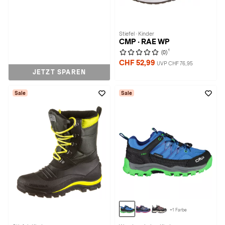
Stiefel · Kinder
CMP · RAE WP
1
(0)
CHF 52,99
UVP CHF 76,95
JETZT SPAREN
Sale
Sale
+1 Farbe