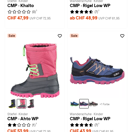
Stiefel · Kinder
Wanderschuhe · Kinder
CMP · Khalto
CMP · Rigel Low WP
1
1
(0)
(7)
CHF 47,99
ab CHF 48,99
UVP CHF 72,95
UVP CHF 61,95
Sale
Sale
+1 Farbe
Stiefel · Kinder
Wanderschuhe · Kinder
CMP · Ahto WP
CMP · Rigel Low WP
1
1
(1)
(7)
CHF 53,99
CHF 43,99
UVP CHF 72,95
UVP CHF 61,95