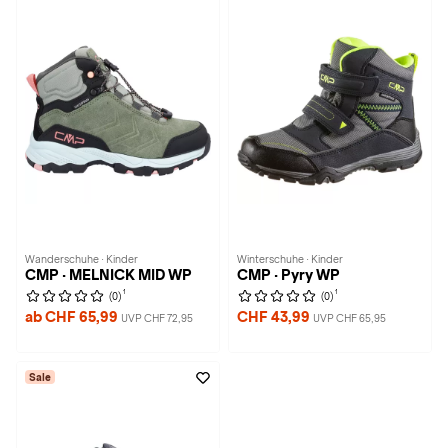
Wanderschuhe · Kinder
Winterschuhe · Kinder
CMP · MELNICK MID WP
CMP · Pyry WP
1
1
(0)
(0)
ab CHF 65,99
CHF 43,99
UVP CHF 72,95
UVP CHF 65,95
Sale