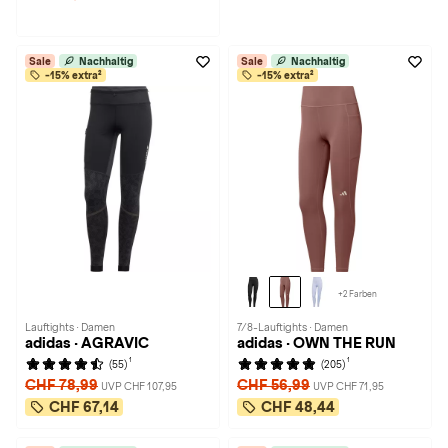
Sale
Nachhaltig
Sale
Nachhaltig
-15% extra²
-15% extra²
+2 Farben
Lauftights · Damen
7/8-Lauftights · Damen
adidas · AGRAVIC
adidas · OWN THE RUN
1
1
(55)
(205)
CHF 78,99
CHF 56,99
UVP CHF 107,95
UVP CHF 71,95
CHF 67,14
CHF 48,44