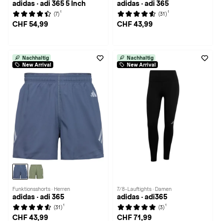
adidas · adi 365 5 Inch
adidas · adi 365
1
1
(7)
(31)
CHF 54,99
CHF 43,99
Nachhaltig
Nachhaltig
New Arrival
New Arrival
Funktionsshorts · Herren
7/8-Lauftights · Damen
adidas · adi 365
adidas · adi365
1
1
(31)
(3)
CHF 43,99
CHF 71,99