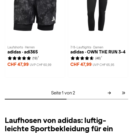
Laufshorts · Herren
7/8-Lauftights · Damen
adidas · adi365
adidas · OWN THE RUN 3-4
1
1
(19)
(48)
CHF 47,99
CHF 47,99
UVP CHF 60,99
UVP CHF 65,95
Seite 1 von 2
Laufhosen von adidas: luftig-
leichte Sportbekleidung für ein