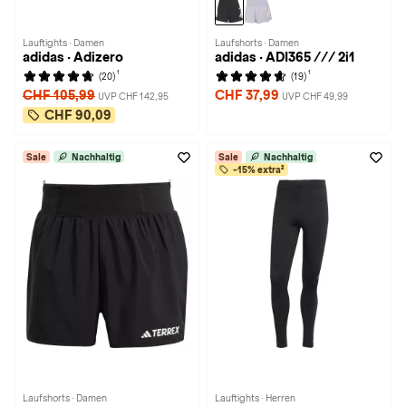
Lauftights · Damen
Laufshorts · Damen
adidas · Adizero
adidas · ADI365 /// 2i1
1
1
(20)
(19)
CHF 105,99
CHF 37,99
UVP CHF 142,95
UVP CHF 49,99
CHF 90,09
Sale
Nachhaltig
Sale
Nachhaltig
-15% extra²
Laufshorts · Damen
Lauftights · Herren