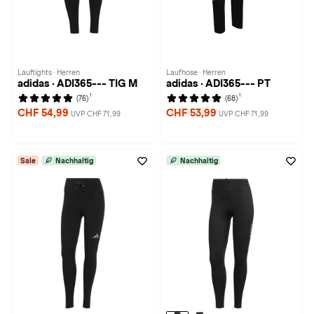
Lauftights · Herren
Laufhose · Herren
adidas · ADI365--- TIG M
adidas · ADI365--- PT
1
1
(76)
(68)
CHF 54,99
CHF 53,99
UVP CHF 71,99
UVP CHF 71,99
Sale
Nachhaltig
Nachhaltig