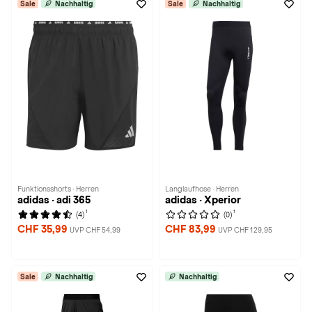
Sale
Nachhaltig
Sale
Nachhaltig
Funktionsshorts · Herren
Langlaufhose · Herren
adidas · adi 365
adidas · Xperior
1
1
(4)
(0)
CHF 35,99
CHF 83,99
UVP CHF 54,99
UVP CHF 129,95
Sale
Nachhaltig
Nachhaltig