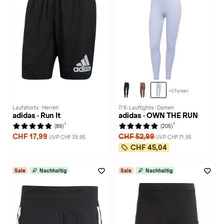
+2 Farben
Laufshorts · Herren
7/8-Lauftights · Damen
adidas · Run It
adidas · OWN THE RUN
1
1
(89)
(205)
CHF 17,99
CHF 52,99
UVP CHF 39,95
UVP CHF 71,95
CHF 45,04
Sale
Nachhaltig
Sale
Nachhaltig