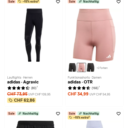
Sale
-15% extra²
Sale
Nachhaltig
+2 Farben
Lauftights · Herren
Funktionsshorts · Damen
adidas · Agravic
adidas · OTR
1
1
(80)
(166)
CHF 73,95
CHF 34,99
UVP CHF 109,95
UVP CHF 54,95
CHF 62,86
Sale
Nachhaltig
Sale
Nachhaltig
-15% extra²