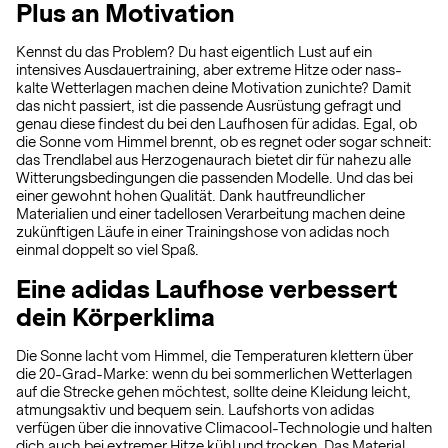
Plus an Motivation
Kennst du das Problem? Du hast eigentlich Lust auf ein
intensives Ausdauertraining, aber extreme Hitze oder nass-
kalte Wetterlagen machen deine Motivation zunichte? Damit
das nicht passiert, ist die passende Ausrüstung gefragt und
genau diese findest du bei den Laufhosen für adidas. Egal, ob
die Sonne vom Himmel brennt, ob es regnet oder sogar schneit:
das Trendlabel aus Herzogenaurach bietet dir für nahezu alle
Witterungsbedingungen die passenden Modelle. Und das bei
einer gewohnt hohen Qualität. Dank hautfreundlicher
Materialien und einer tadellosen Verarbeitung machen deine
zukünftigen Läufe in einer Trainingshose von adidas noch
einmal doppelt so viel Spaß.
Eine adidas Laufhose verbessert
dein Körperklima
Die Sonne lacht vom Himmel, die Temperaturen klettern über
die 20-Grad-Marke: wenn du bei sommerlichen Wetterlagen
auf die Strecke gehen möchtest, sollte deine Kleidung leicht,
atmungsaktiv und bequem sein. Laufshorts von adidas
verfügen über die innovative Climacool-Technologie und halten
dich auch bei extremer Hitze kühl und trocken. Das Material