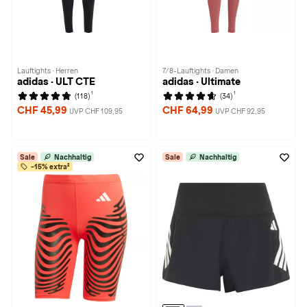
Lauftights · Herren
7/8-Lauftights · Damen
adidas · ULT CTE
adidas · Ultimate
1
1
(118)
(34)
CHF 45,99
CHF 64,99
UVP CHF 109,95
UVP CHF 92,95
Sale
Nachhaltig
Sale
Nachhaltig
-15% extra²