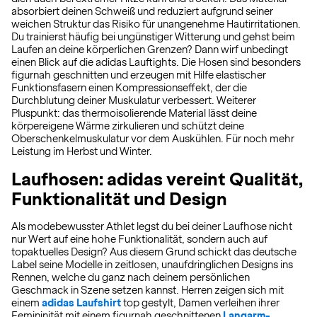
absorbiert deinen Schweiß und reduziert aufgrund seiner
weichen Struktur das Risiko für unangenehme Hautirritationen.
Du trainierst häufig bei ungünstiger Witterung und gehst beim
Laufen an deine körperlichen Grenzen? Dann wirf unbedingt
einen Blick auf die adidas Lauftights. Die Hosen sind besonders
figurnah geschnitten und erzeugen mit Hilfe elastischer
Funktionsfasern einen Kompressionseffekt, der die
Durchblutung deiner Muskulatur verbessert. Weiterer
Pluspunkt: das thermoisolierende Material lässt deine
körpereigene Wärme zirkulieren und schützt deine
Oberschenkelmuskulatur vor dem Auskühlen. Für noch mehr
Leistung im Herbst und Winter.
Laufhosen: adidas vereint Qualität,
Funktionalität und Design
Als modebewusster Athlet legst du bei deiner Laufhose nicht
nur Wert auf eine hohe Funktionalität, sondern auch auf
topaktuelles Design? Aus diesem Grund schickt das deutsche
Label seine Modelle in zeitlosen, unaufdringlichen Designs ins
Rennen, welche du ganz nach deinem persönlichen
Geschmack in Szene setzen kannst. Herren zeigen sich mit
einem
adidas Laufshirt
top gestylt, Damen verleihen ihrer
Femininität mit einem figurnah geschnittenen
Langarm-