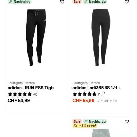
Nachhaltig
Sale
Nachhaltig
Lauftights · Herren
Lauftights · Damen
adidas · RUN ESS Tigh
adidas · adi365 3S 1/1 L
1
1
(6)
(18)
CHF 54,99
CHF 55,99
UVP CHF 71,99
Sale
Nachhaltig
-15% extra²