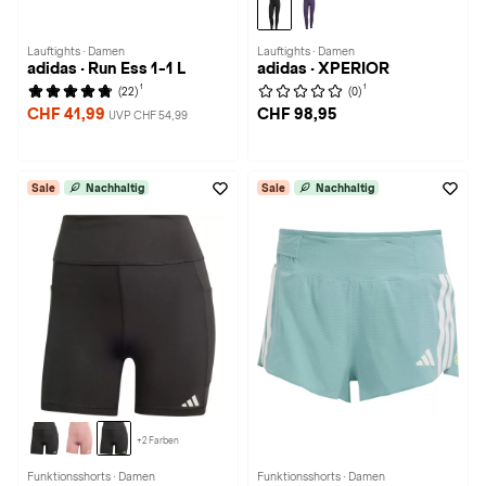
Lauftights · Damen
Lauftights · Damen
adidas · Run Ess 1-1 L
adidas · XPERIOR
1
1
(22)
(0)
CHF 41,99
CHF 98,95
UVP CHF 54,99
Sale
Nachhaltig
Sale
Nachhaltig
+2 Farben
Funktionsshorts · Damen
Funktionsshorts · Damen