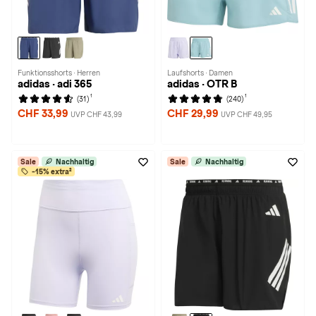
Funktionsshorts · Herren
Laufshorts · Damen
adidas · adi 365
adidas · OTR B
1
1
(31)
(240)
CHF 33,99
CHF 29,99
UVP CHF 43,99
UVP CHF 49,95
Sale
Nachhaltig
Sale
Nachhaltig
-15% extra²