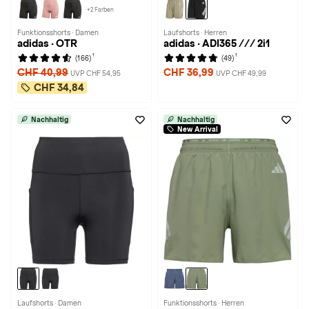
+2 Farben
Funktionsshorts · Damen
Laufshorts · Herren
adidas · OTR
adidas · ADI365 /// 2i1
1
1
(166)
(49)
CHF 40,99
CHF 36,99
UVP CHF 54,95
UVP CHF 49,99
CHF 34,84
Nachhaltig
Nachhaltig
New Arrival
Laufshorts · Damen
Funktionsshorts · Herren