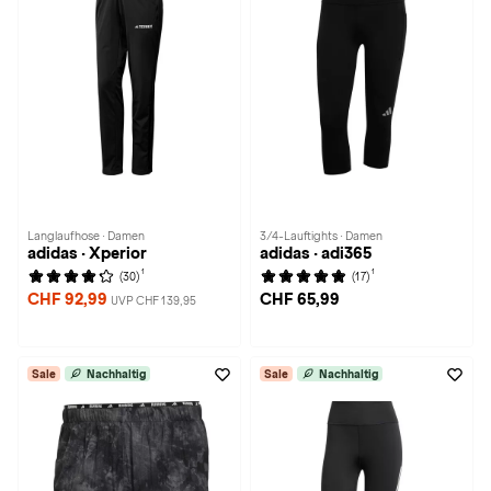
Langlaufhose · Damen
3/4-Lauftights · Damen
adidas · Xperior
adidas · adi365
1
1
(30)
(17)
CHF 92,99
CHF 65,99
UVP CHF 139,95
Sale
Nachhaltig
Sale
Nachhaltig