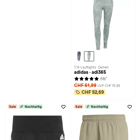
7/8-Lauftights · Damen
adidas · adi365
1
(13)
CHF 61,99
UVP CHF 76,99
CHF 52,69
Sale
Nachhaltig
Sale
Nachhaltig