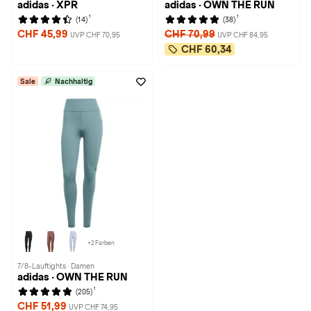
adidas · XPR
adidas · OWN THE RUN
1
1
(14)
(38)
CHF 45,99
CHF 70,99
UVP CHF 70,95
UVP CHF 84,95
CHF 60,34
Sale
Nachhaltig
+2 Farben
7/8-Lauftights · Damen
adidas · OWN THE RUN
1
(205)
CHF 51,99
UVP CHF 74,95