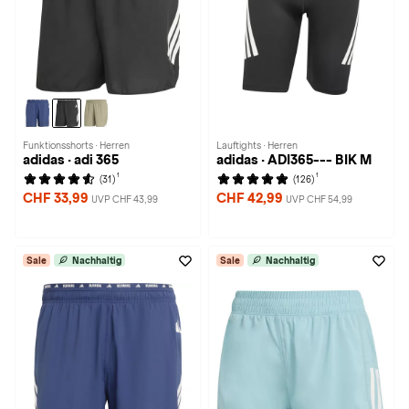
Funktionsshorts · Herren
Lauftights · Herren
adidas · adi 365
adidas · ADI365--- BIK M
1
1
(31)
(126)
CHF 33,99
CHF 42,99
UVP CHF 43,99
UVP CHF 54,99
Sale
Nachhaltig
Sale
Nachhaltig