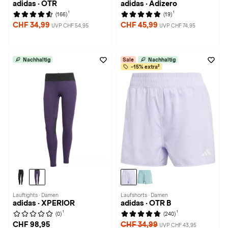
adidas · OTR
adidas · Adizero
1
1
(166)
(19)
CHF 34,99
CHF 45,99
UVP CHF 54,95
UVP CHF 74,95
Nachhaltig
Sale
Nachhaltig
-15% extra²
Lauftights · Damen
Laufshorts · Damen
adidas · XPERIOR
adidas · OTR B
1
1
(0)
(240)
CHF 98,95
CHF 34,99
UVP CHF 43,95