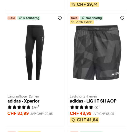
CHF 29,74
Sale
Nachhaltig
Sale
Nachhaltig
-15% extra²
Langlaufhose · Damen
Laufshorts · Herren
adidas · Xperior
adidas · LIGHT SH AOP
1
1
(39)
(2)
CHF 83,99
CHF 48,99
UVP CHF 129,95
UVP CHF 65,95
CHF 41,64