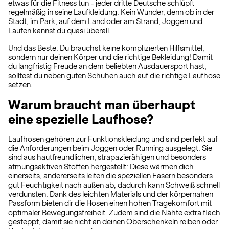
etwas für die Fitness tun - jeder dritte Deutsche schlüpft
regelmäßig in seine Laufkleidung. Kein Wunder, denn ob in der
Stadt, im Park, auf dem Land oder am Strand, Joggen und
Laufen kannst du quasi überall.
Und das Beste: Du brauchst keine komplizierten Hilfsmittel,
sondern nur deinen Körper und die richtige Bekleidung! Damit
du langfristig Freude an dem beliebten Ausdauersport hast,
solltest du neben guten Schuhen auch auf die richtige Laufhose
setzen.
Warum braucht man überhaupt
eine spezielle Laufhose?
Laufhosen gehören zur Funktionskleidung und sind perfekt auf
die Anforderungen beim Joggen oder Running ausgelegt. Sie
sind aus hautfreundlichen, strapazierähigen und besonders
atmungsaktiven Stoffen hergestellt: Diese wärmen dich
einerseits, andererseits leiten die speziellen Fasern besonders
gut Feuchtigkeit nach außen ab, dadurch kann Schweiß schnell
verdunsten. Dank des leichten Materials und der körpernahen
Passform bieten dir die Hosen einen hohen Tragekomfort mit
optimaler Bewegungsfreiheit. Zudem sind die Nähte extra flach
gesteppt, damit sie nicht an deinen Oberschenkeln reiben oder