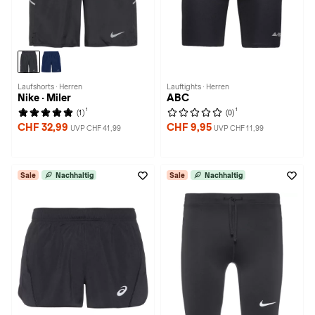
Laufshorts · Herren
Lauftights · Herren
Nike · Miler
ABC
1
1
(1)
(0)
CHF 32,99
CHF 9,95
UVP CHF 41,99
UVP CHF 11,99
Sale
Nachhaltig
Sale
Nachhaltig