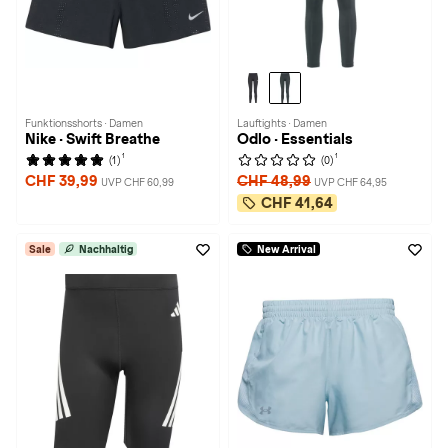
Funktionsshorts · Damen
Lauftights · Damen
Nike · Swift Breathe
Odlo · Essentials
1
1
(1)
(0)
CHF 39,99
CHF 48,99
UVP CHF 60,99
UVP CHF 64,95
CHF 41,64
Sale
Nachhaltig
New Arrival