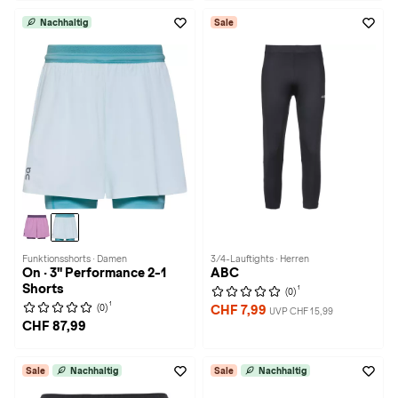
Nachhaltig
Sale
Funktionsshorts · Damen
3/4-Lauftights · Herren
On · 3" Performance 2-1
ABC
Shorts
1
(0)
1
(0)
CHF 7,99
UVP CHF 15,99
CHF 87,99
Sale
Nachhaltig
Sale
Nachhaltig