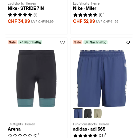
Laufshorts · Herren
Laufshorts · Herren
Nike · STRIDE 7IN
Nike · Miler
1
1
(1)
(1)
CHF 34,99
CHF 32,99
UVP CHF 54,99
UVP CHF 41,99
Sale
Nachhaltig
Sale
Nachhaltig
Lauftights · Herren
Funktionsshorts · Herren
Arena
adidas · adi 365
1
1
(0)
(28)