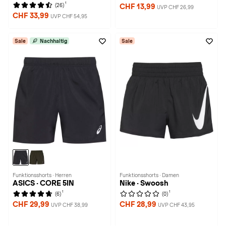
1
(26)
CHF 13,99
UVP CHF 26,99
CHF 33,99
UVP CHF 54,95
Sale
Nachhaltig
Sale
Funktionsshorts · Herren
Funktionsshorts · Damen
ASICS · CORE 5IN
Nike · Swoosh
1
1
(6)
(0)
CHF 29,99
CHF 28,99
UVP CHF 38,99
UVP CHF 43,95