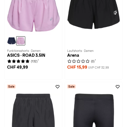
Funktionsshorts · Damen
Laufshorts · Damen
ASICS · ROAD 3.5IN
Arena
1
1
(132)
(0)
CHF 49,99
CHF 15,99
UVP CHF 32,99
Sale
Sale