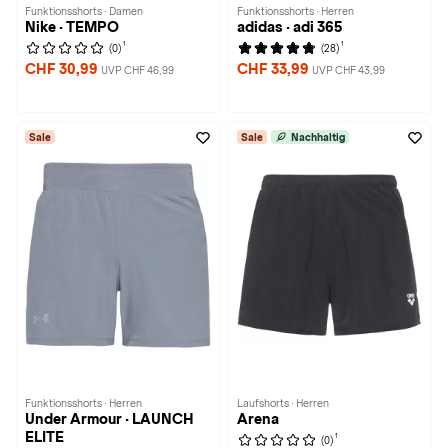
Funktionsshorts · Damen
Funktionsshorts · Herren
Nike · TEMPO
adidas · adi 365
1
1
(0)
(28)
CHF 30,99
CHF 33,99
UVP CHF 46,99
UVP CHF 43,99
Sale
Sale
Nachhaltig
Funktionsshorts · Herren
Laufshorts · Herren
Under Armour · LAUNCH
Arena
ELITE
1
(0)