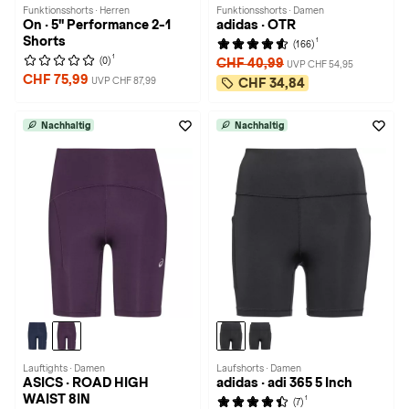
Funktionsshorts · Herren
Funktionsshorts · Damen
On · 5" Performance 2-1
adidas · OTR
Shorts
1
(166)
1
(0)
CHF 40,99
UVP CHF 54,95
CHF 75,99
UVP CHF 87,99
CHF 34,84
Nachhaltig
Nachhaltig
Lauftights · Damen
Laufshorts · Damen
ASICS · ROAD HIGH
adidas · adi 365 5 Inch
WAIST 8IN
1
(7)