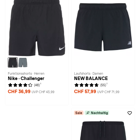
Funktionsshorts · Herren
Laufshorts · Damen
Nike · Challenger
NEW BALANCE
1
1
(48)
(55)
CHF 36,99
CHF 57,99
UVP CHF 43,99
UVP CHF 71,99
Sale
Nachhaltig