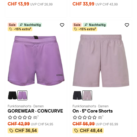
CHF 13,99
CHF 33,99
UVP CHF 26,99
UVP CHF 43,99
Sale
Nachhaltig
Sale
Nachhaltig
-15% extra²
-15% extra²
Funktionsshorts · Damen
Funktionsshorts · Damen
GOREWEAR · CONCURVE
On · 5" Core Shorts
1
1
(0)
(0)
CHF 42,99
CHF 56,99
UVP CHF 54,95
UVP CHF 65,99
CHF 36,54
CHF 48,44