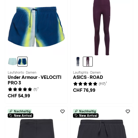
Laufshorts · Damen
Lauftights · Damen
Under Armour · VELOCITI
ASICS · ROAD
PRO 3
1
(117)
1
(1)
CHF 76,99
CHF 54,99
Nachhaltig
Nachhaltig
New Arrival
New Arrival