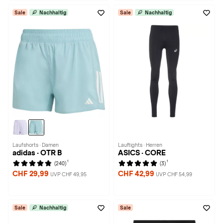
Sale
Nachhaltig
Sale
Nachhaltig
Laufshorts · Damen
Lauftights · Herren
adidas · OTR B
ASICS · CORE
1
1
(240)
(3)
CHF 29,99
CHF 42,99
UVP CHF 49,95
UVP CHF 54,99
Sale
Nachhaltig
Sale