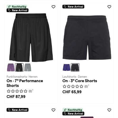
Nachhaltig
New Arrival
New Arrival
Funktionsshorts · Herren
Laufshorts · Damen
On · 7" Performance
On · 3" Core Shorts
Shorts
1
(0)
1
(0)
CHF 65,99
CHF 87,99
New Arrival
Nachhaltig
New Arrival