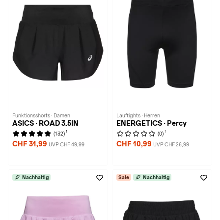
Funktionsshorts · Damen
Lauftights · Herren
ASICS · ROAD 3.5IN
ENERGETICS · Percy
1
1
(132)
(0)
CHF 31,99
CHF 10,99
UVP CHF 49,99
UVP CHF 26,99
Nachhaltig
Sale
Nachhaltig