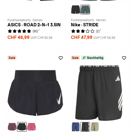
Funktionsshorts · Damen
Funktionsshorts · Herren
ASICS · ROAD 2-N-1 3.5IN
Nike · STRIDE
1
1
(90)
(2)
CHF 46,99
CHF 47,99
UVP CHF 60,99
UVP CHF 59,99
Sale
Sale
Nachhaltig