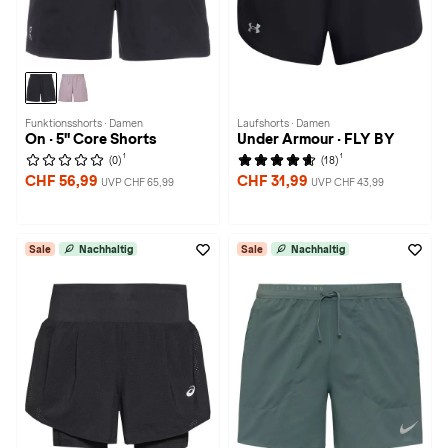
Funktionsshorts · Damen
Laufshorts · Damen
On · 5" Core Shorts
Under Armour · FLY BY
1
1
(0)
(18)
CHF 56,99
CHF 31,99
UVP CHF 65,99
UVP CHF 43,99
Sale
Nachhaltig
Sale
Nachhaltig