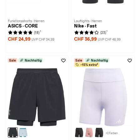
Funktionsshorts · Herren
Lauftights · Herren
ASICS · CORE
Nike · Fast
1
1
(18)
(23)
CHF 24,99
CHF 36,99
UVP CHF 34,99
UVP CHF 46,99
Sale
Nachhaltig
Sale
Nachhaltig
-15% extra²
+2 Farben