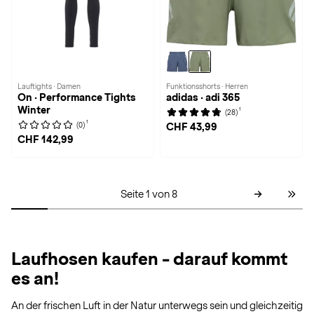
Lauftights · Damen
Funktionsshorts · Herren
On · Performance Tights
adidas · adi 365
Winter
1
(28)
1
(0)
CHF 43,99
CHF 142,99
Seite 1 von 8
Laufhosen kaufen - darauf kommt
es an!
An der frischen Luft in der Natur unterwegs sein und gleichzeitig