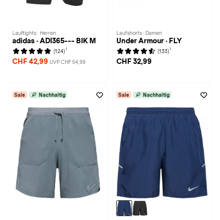
Lauftights · Herren
Laufshorts · Damen
adidas · ADI365--- BIK M
Under Armour · FLY
1
1
(124)
(133)
CHF 42,99
CHF 32,99
UVP CHF 54,99
Sale
Nachhaltig
Sale
Nachhaltig