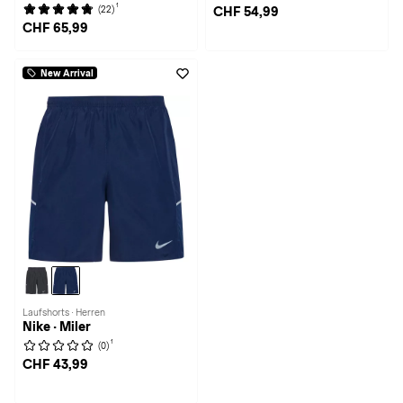
1
(22)
CHF 54,99
CHF 65,99
New Arrival
Laufshorts · Herren
Nike · Miler
1
(0)
CHF 43,99