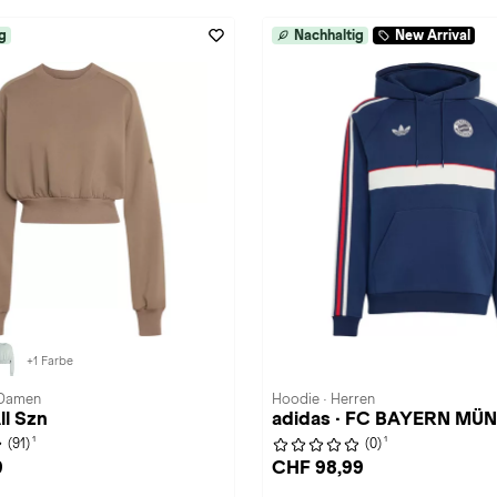
g
Nachhaltig
New Arrival
+1 Farbe
 Damen
Hoodie · Herren
ll Szn
adidas · FC BAYERN MÜ
1
1
(91)
(0)
9
CHF 98,99