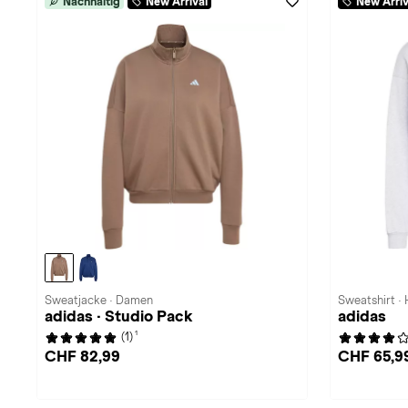
Nachhaltig
New Arrival
New Arriv
Sweatjacke · Damen
Sweatshirt ·
adidas · Studio Pack
adidas
1
(1)
CHF 82,99
CHF 65,9