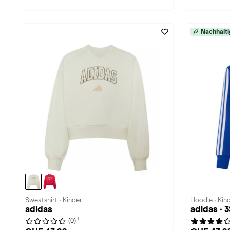
Nachhalti
Sweatshirt · Kinder
Hoodie · Kin
adidas
adidas · 
1
(0)