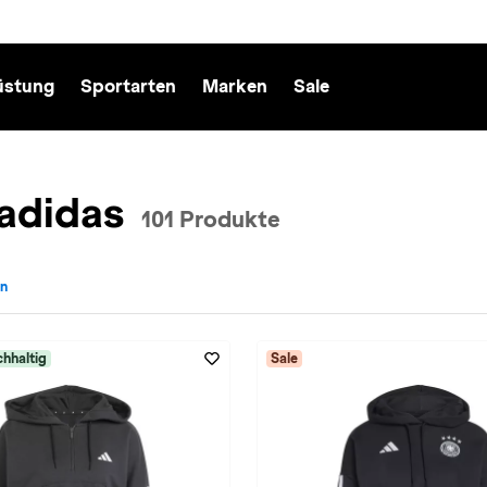
üstung
Sportarten
Marken
Sale
 adidas
101 Produkte
en
adidas entfernen
hhaltig
Sale