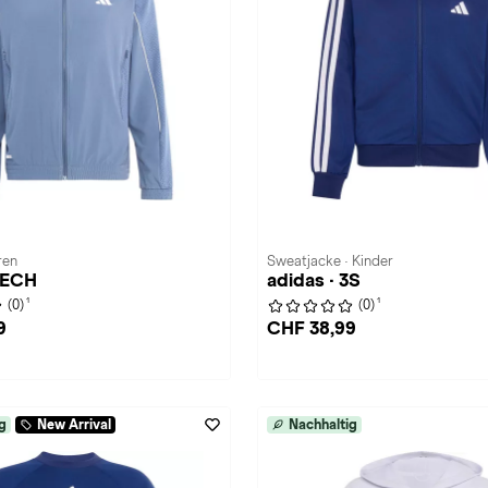
ren
Sweatjacke · Kinder
TECH
adidas · 3S
1
1
(0)
(0)
9
CHF 38,99
g
New Arrival
Nachhaltig