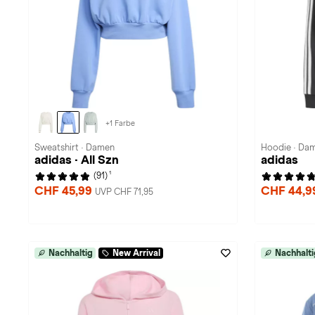
+1 Farbe
Sweatshirt · Damen
Hoodie · Da
adidas · All Szn
adidas
1
(91)
CHF 45,99
CHF 44,
UVP CHF 71,95
Nachhaltig
New Arrival
Nachhalti