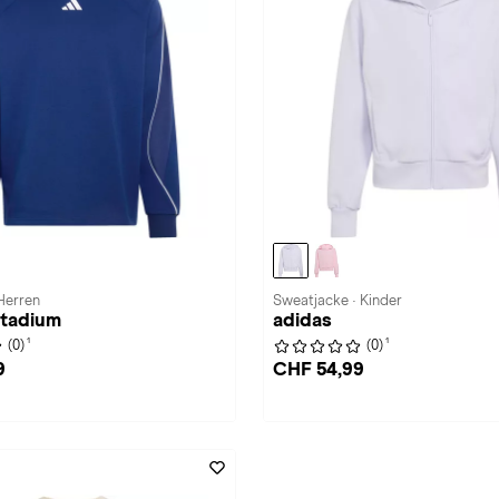
 Herren
Sweatjacke · Kinder
Stadium
adidas
1
1
(0)
(0)
9
CHF 54,99