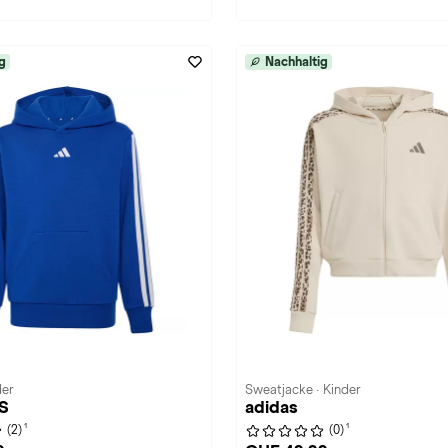
g
Nachhaltig
der
Sweatjacke · Kinder
3S
adidas
1
1
(2)
(0)