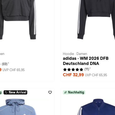
men
Hoodie · Damen
adidas · WM 2026 DFB
Deutschland DNA
1
(69)
1
99
(11)
UVP CHF 65,95
CHF 32,99
UVP CHF 65,95
g
New Arrival
Nachhaltig