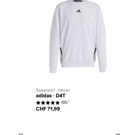
Sweatshirt · Herren
adidas · D4T
1
(66)
CHF 71,99