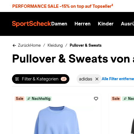
S
PERFORMANCE SALE -15% on top auf Topseller²
p
r
n
Damen
Herren
Kinder
Ausr
g
S
e
p
z
o
u
r
Zurück
Home
Kleidung
Pullover & Sweats
m
t
Pullover & Sweats von
H
S
a
c
u
h
p
e
t
c
Filter & Kategorien
adidas
Alle Filter entfern
+1
Filter aktiv für Marke: 
k
n
h
a
Sale
Nachhaltig
Sale
Nac
t