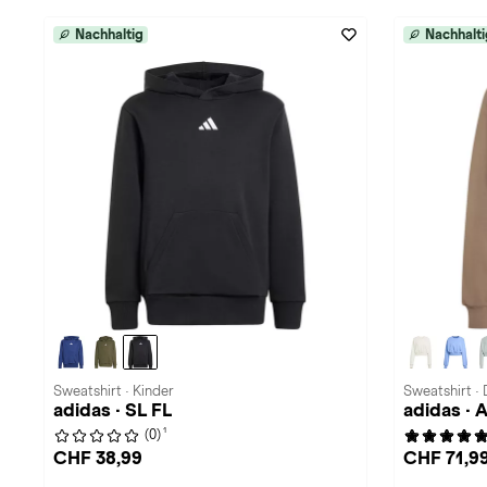
Nachhaltig
Nachhalti
Sweatshirt · Kinder
Sweatshirt ·
adidas · SL FL
adidas · A
1
(0)
CHF 38,99
CHF 71,9