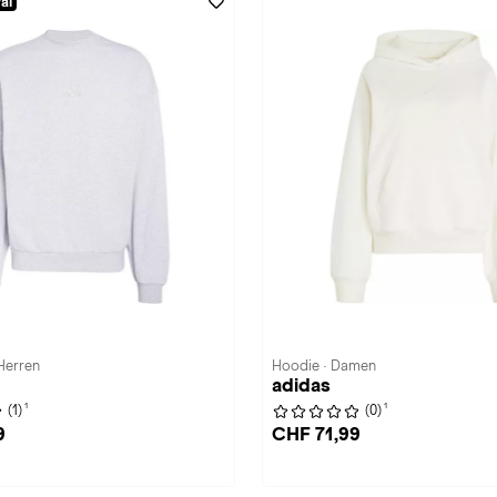
al
 Herren
Hoodie · Damen
adidas
1
1
(1)
(0)
9
CHF 71,99