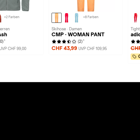
+2 Farben
+8 Farben
Herren
Skihose · Damen
Tigh
Ash
CMP · WOMAN PANT
adi
1
1
(0)
(2)
CHF 43,99
CHF
UVP CHF 99,00
UVP CHF 109,95