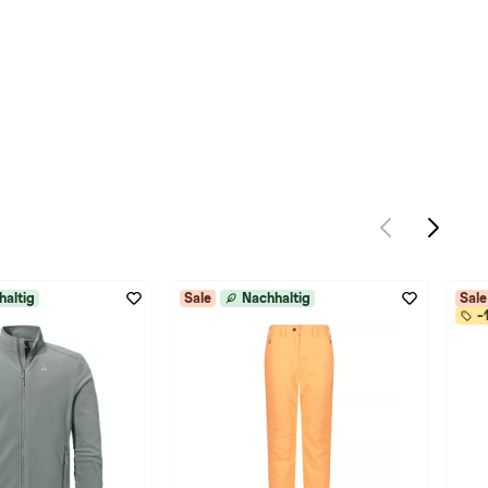
haltig
Sale
Nachhaltig
Sale
-