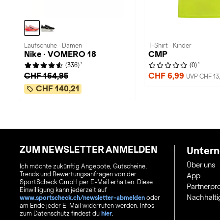
Laufschuhe · Damen
T-Shirt · Kinder
Nike · VOMERO 18
CMP
1
1
(336)
(0)
CHF 164,95
CHF 6,99
UVP CHF 13
CHF 140,21
ZUM NEWSLETTER ANMELDEN
Unter
Über uns
Ich möchte zukünftig Angebote, Gutscheine,
Trends und Bewertungsanfragen von der
App
SportScheck GmbH per E-Mail erhalten. Diese
Partnerp
Einwilligung kann jederzeit auf
Nachhalti
www.sportscheck.ch/newsletter-abmelden
oder
am Ende jeder E-Mail widerrufen werden. Infos
zum Datenschutz findest du
hier
.