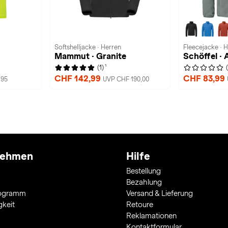
Softshelljacke · Herren
Fleecejacke · 
Mammut · Granite
Schöffel · 
1
(1)
CHF 142,99
CHF 83,99
,95
UVP CHF 190,00
nehmen
Hilfe
Bestellung
Bezahlung
rogramm
Versand & Lieferung
gkeit
Retoure
Reklamationen
Kontaktformular