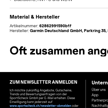
Material & Hersteller
Artikelnummer:
62862991590b1f
Hersteller:
Garmin Deutschland GmbH, Parkring 35,
Oft zusammen ang
ZUM NEWSLETTER ANMELDEN
Unter
Über uns
Ich möchte zukünftig Angebote, Gutscheine,
Trends und Bewertungsanfragen von der
App
SportScheck GmbH per E-Mail erhalten. Diese
Partnerp
Einwilligung kann jederzeit auf
Nachhalti
www.sportscheck.ch/newsletter-abmelden
oder