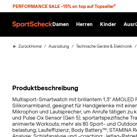
S
PERFORMANCE SALE -15% on top auf Topseller²
p
r
n
Damen
Herren
Kinder
Ausr
g
S
e
p
z
o
u
r
Zurück
Home
Ausrüstung
Technische Geräte & Elektronik
m
t
H
S
a
c
u
h
p
e
t
c
k
Produktbeschreibung
n
h
Multisport-Smartwatch mit brillantem 1,3'' AMOLED 
a
Silikonarmband, geeignet für Handgelenke mit einem
Mikrophon und Lautsprecher, um Anrufe tätigen zu
t
und Pulse Ox Sensor (Gen 5); sportartspezifische Tr
animierte Workouts; mehr als 80 Sport- und Outdoor-
belastung; Laufeffizienz; Body Battery™; STAMINA R
Analyse; Schlafanalyse und -coaching; Jetlag-Ratge