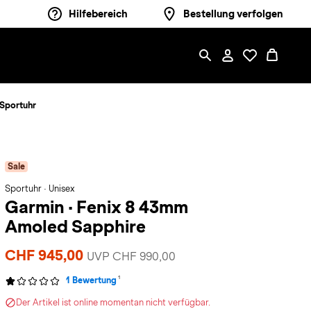
Hilfebereich
Bestellung verfolgen
Sportuhr
Sale
Sportuhr · Unisex
Garmin
·
Fenix 8 43mm
Amoled Sapphire
CHF 945,00
UVP CHF 990,00
1
1 Bewertung
Der Artikel ist online momentan nicht verfügbar.