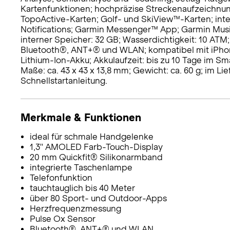
Kartenfunktionen; hochpräzise Streckenaufzeichnun
TopoActive-Karten; Golf- und SkiView™-Karten; int
Notifications; Garmin Messenger™ App; Garmin Mus
interner Speicher: 32 GB; Wasserdichtigkeit: 10 ATM; 
Bluetooth®, ANT+® und WLAN; kompatibel mit iPhone 
Lithium-Ion-Akku; Akkulaufzeit: bis zu 10 Tage im
Maße: ca. 43 x 43 x 13,8 mm; Gewicht: ca. 60 g; im 
Schnellstartanleitung.
Merkmale & Funktionen
ideal für schmale Handgelenke
1,3'' AMOLED Farb-Touch-Display
20 mm Quickfit® Silikonarmband
integrierte Taschenlampe
Telefonfunktion
tauchtauglich bis 40 Meter
über 80 Sport- und Outdoor-Apps
Herzfrequenzmessung
Pulse Ox Sensor
Bluetooth®, ANT+® und WLAN