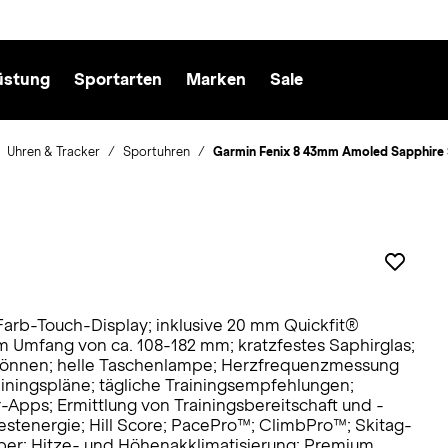
üstung
Sportarten
Marken
Sale
Uhren & Tracker
Sportuhren
Garmin Fenix 8 43mm Amoled Sapphire 
Farb-Touch-Display; inklusive 20 mm Quickfit®
 Umfang von ca. 108-182 mm; kratzfestes Saphirglas;
 können; helle Taschenlampe; Herzfrequenzmessung
ainingspläne; tägliche Trainingsempfehlungen;
Apps; Ermittlung von Trainingsbereitschaft und -
estenergie; Hill Score; PacePro™; ClimbPro™; Skitag-
ber; Hitze- und Höhenakklimatisierung; Premium