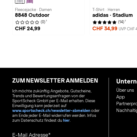
Fleecejacke · Damen
T-Shirt · Herren
8848 Outdoor
adidas · Stadium
1
1
(0)
(14)
CHF 24,99
CHF 34,99
UVP CHF 4
ZUM NEWSLETTER ANMELDEN
Unter
Über uns
Ich möchte zukünftig Angebote, Gutscheine,
Trends und Bewertungsanfragen von der
App
SportScheck GmbH per E-Mail erhalten. Diese
Partnerp
Einwilligung kann jederzeit auf
Nachhalti
www.sportscheck.ch/newsletter-abmelden
oder
am Ende jeder E-Mail widerrufen werden. Infos
zum Datenschutz findest du
hier
.
E-Mail Adresse