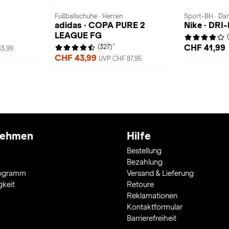
Fußballschuhe · Herren
Sport-BH · Da
adidas · COPA PURE 2
Nike · DRI
LEAGUE FG
1
CHF 41,99
(327)
3,99
CHF 43,99
UVP CHF 87,95
nehmen
Hilfe
Bestellung
Bezahlung
rogramm
Versand & Lieferung
gkeit
Retoure
Reklamationen
Kontaktformular
Barrierefreiheit