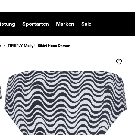
üstung
Sportarten
Marken
Sale
n
FIREFLY Melly II Bikini Hose Damen