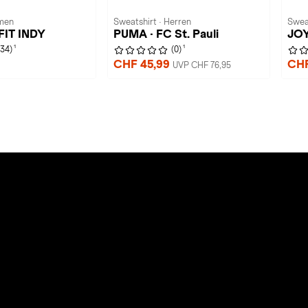
men
Sweatshirt · Herren
Swea
-FIT INDY
PUMA · FC St. Pauli
JOY
1
1
(34)
(0)
CHF 45,99
CHF
UVP CHF 76,95