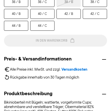
36 / B
36 / C
38 / B
38 / C
40 / B
40 / C
42 / B
42 / C
44 / B
44 / C
IN DEN WARENKORB
Preis- & Versandinformationen
Alle Preise inkl. MwSt. und zzgl. 
Versandkosten
Rückgabe innerhalb von 30 Tagen möglich
Produktbeschreibung
Bikinioberteil mit Bügeln; wattierte, vorgeformte Cups;
abnehmbare und verstellbare Träger; Obermaterial 82%