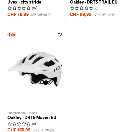
Uvex · city stride
Oakley · DRT3 TRAIL EU
1
1
(0)
(0)
CHF 76,99
CHF 99,99
UVP CHF 98,99
UVP CHF 142,99
Sale
Fahrradhelm · Unisex
Oakley · DRT5 Maven EU
1
(0)
CHF 153,99
UVP CHF 219,99