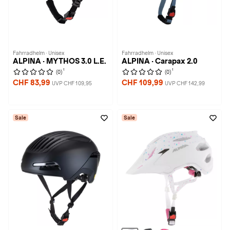
Fahrradhelm · Unisex
Fahrradhelm · Unisex
ALPINA · MYTHOS 3.0 L.E.
ALPINA · Carapax 2.0
1
1
(0)
(0)
CHF 83,99
CHF 109,99
UVP CHF 109,95
UVP CHF 142,99
Sale
Sale