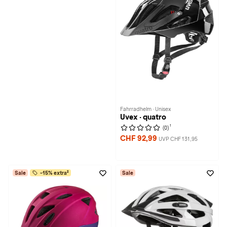
Fahrradhelm · Unisex
Uvex · quatro
1
(0)
CHF 92,99
UVP CHF 131,95
Sale
-15% extra²
Sale