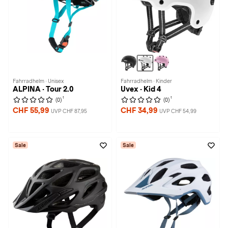
Fahrradhelm · Unisex
Fahrradhelm · Kinder
ALPINA · Tour 2.0
Uvex · Kid 4
1
1
(0)
(0)
CHF 55,99
CHF 34,99
UVP CHF 87,95
UVP CHF 54,99
Sale
Sale