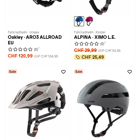
Fahrradhelm · Unisex
Fahrradhelm · Kinder
Oakley · ARO3 ALLROAD
ALPINA · XIMO L.E.
EU
1
(0)
1
(0)
CHF 29,99
UVP CHF 54,95
CHF 120,99
UVP CHF 164,95
CHF 25,49
Sale
Sale