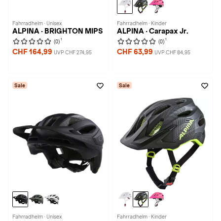
Fahrradhelm · Unisex
Fahrradhelm · Kinder
ALPINA · BRIGHTON MIPS
ALPINA · Carapax Jr.
1
1
(0)
(0)
CHF 164,99
CHF 63,99
UVP CHF 274,95
UVP CHF 84,95
Sale
Sale
Fahrradhelm · Unisex
Fahrradhelm · Kinder