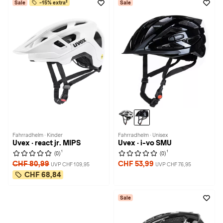
Sale
-15% extra²
Sale
Fahrradhelm · Kinder
Fahrradhelm · Unisex
Uvex · react jr. MIPS
Uvex · i-vo SMU
1
1
(0)
(0)
CHF 80,99
CHF 53,99
UVP CHF 109,95
UVP CHF 76,95
CHF 68,84
Sale