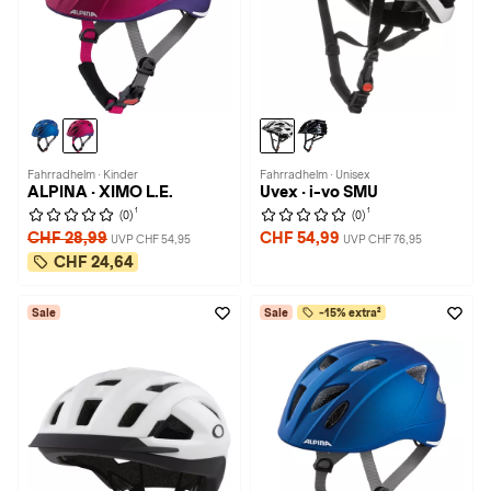
Fahrradhelm · Kinder
Fahrradhelm · Unisex
ALPINA · XIMO L.E.
Uvex · i-vo SMU
1
1
(0)
(0)
CHF 28,99
CHF 54,99
UVP CHF 54,95
UVP CHF 76,95
CHF 24,64
Sale
Sale
-15% extra²