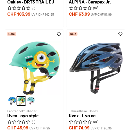
Oakley · DRT3 TRAIL EU
ALPINA · Carapax Jr.
1
1
(0)
(0)
CHF 103,99
CHF 63,99
UVP CHF 142,95
UVP CHF 81,99
Sale
Sale
Fahrradhelm · Kinder
Fahrradhelm · Unisex
Uvex · oyo style
Uvex · i-vo cc
1
1
(0)
(0)
CHF 45,99
CHF 74,99
UVP CHF 74,95
UVP CHF 98,95