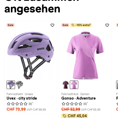
angesehen
Sale
Sale
-15% extra²
Fahrradhelm · Unisex
Fahrradtrikot · Damen
F
Uvex · city stride
Gonso · Adventure
1
1
(0)
(0)
CHF 70,99
CHF 52,99
UVP CHF 98,99
UVP CHF 65,99
CHF 45,04