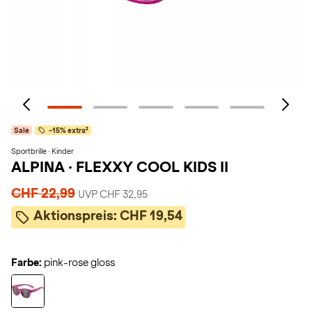
Sale
-15% extra²
Sportbrille · Kinder
ALPINA
·
FLEXXY COOL KIDS II
CHF 22,99
UVP CHF 32,95
Aktionspreis:
CHF 19,54
Farbe:
pink-rose gloss