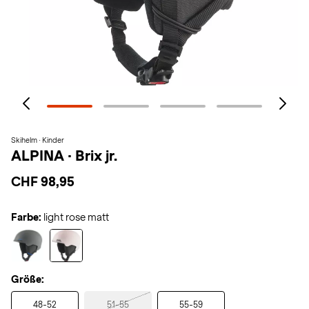
Skihelm · Kinder
ALPINA
·
Brix jr.
CHF 98,95
Farbe:
light rose matt
Größe:
48-52
51-55
55-59