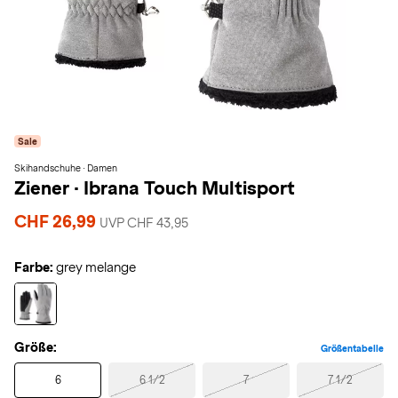
Sale
Skihandschuhe · Damen
Ziener
·
Ibrana Touch Multisport
CHF 26,99
UVP CHF 43,95
Farbe:
grey melange
Größe:
Größentabelle
6
6 1/2
7
7 1/2