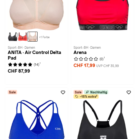
+1 Farbe
Sport-BH · Damen
Sport-BH · Damen
ANITA · Air Control Delta
Arena
Pad
1
(0)
1
(14)
CHF 17,99
UVP CHF 35,99
CHF 87,99
Sale
Sale
Nachhaltig
-15% extra²