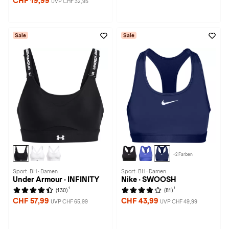
CHF 19,99
UVP CHF 32,95
Sale
Sale
+2 Farben
Sport-BH · Damen
Sport-BH · Damen
Under Armour · INFINITY
Nike · SWOOSH
1
1
(130)
(81)
CHF 57,99
CHF 43,99
UVP CHF 65,99
UVP CHF 49,99