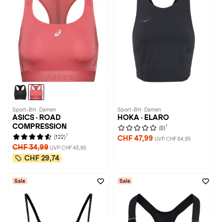
Sport-BH · Damen
Sport-BH · Damen
ASICS · ROAD
HOKA · ELARO
COMPRESSION
1
(0)
1
(122)
CHF 47,99
UVP CHF 64,95
CHF 34,99
UVP CHF 43,95
CHF 29,74
Sale
Sale