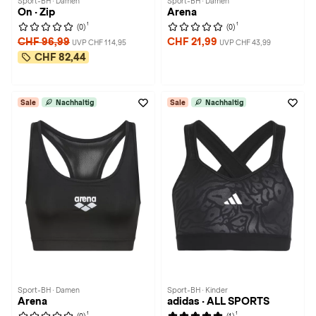
Sport-BH · Damen
Sport-BH · Damen
On · Zip
Arena
1
1
(0)
(0)
CHF 96,99
CHF 21,99
UVP CHF 114,95
UVP CHF 43,99
CHF 82,44
Sale
Nachhaltig
Sale
Nachhaltig
Sport-BH · Damen
Sport-BH · Kinder
Arena
adidas · ALL SPORTS
1
1