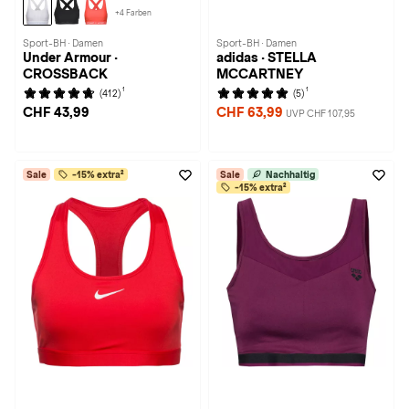
+4 Farben
Sport-BH · Damen
Sport-BH · Damen
Under Armour ·
adidas · STELLA
CROSSBACK
MCCARTNEY
1
1
(412)
(5)
CHF 43,99
CHF 63,99
UVP CHF 107,95
Sale
-15% extra²
Sale
Nachhaltig
-15% extra²