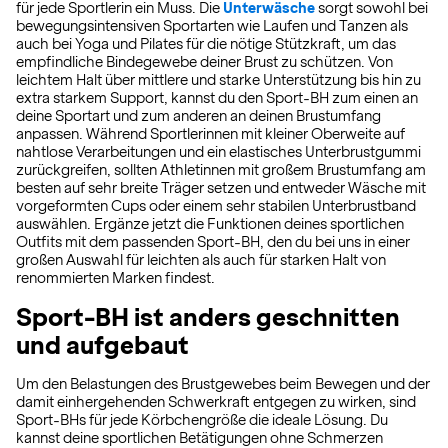
für jede Sportlerin ein Muss. Die
Unterwäsche
sorgt sowohl bei
bewegungsintensiven Sportarten wie Laufen und Tanzen als
auch bei Yoga und Pilates für die nötige Stützkraft, um das
empfindliche Bindegewebe deiner Brust zu schützen. Von
leichtem Halt über mittlere und starke Unterstützung bis hin zu
extra starkem Support, kannst du den Sport-BH zum einen an
deine Sportart und zum anderen an deinen Brustumfang
anpassen. Während Sportlerinnen mit kleiner Oberweite auf
nahtlose Verarbeitungen und ein elastisches Unterbrustgummi
zurückgreifen, sollten Athletinnen mit großem Brustumfang am
besten auf sehr breite Träger setzen und entweder Wäsche mit
vorgeformten Cups oder einem sehr stabilen Unterbrustband
auswählen. Ergänze jetzt die Funktionen deines sportlichen
Outfits mit dem passenden Sport-BH, den du bei uns in einer
großen Auswahl für leichten als auch für starken Halt von
renommierten Marken findest.
Sport-BH ist anders geschnitten
und aufgebaut
Um den Belastungen des Brustgewebes beim Bewegen und der
damit einhergehenden Schwerkraft entgegen zu wirken, sind
Sport-BHs für jede Körbchengröße die ideale Lösung. Du
kannst deine sportlichen Betätigungen ohne Schmerzen