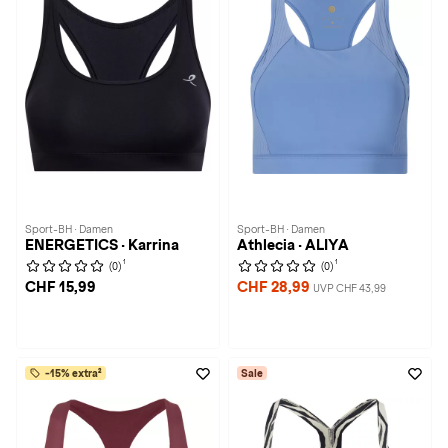
Sport-BH · Damen
Sport-BH · Damen
ENERGETICS · Karrina
Athlecia · ALIYA
1
1
(0)
(0)
CHF 15,99
CHF 28,99
UVP CHF 43,99
-15% extra²
Sale