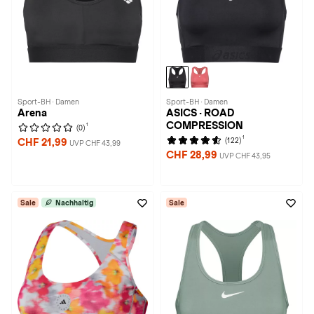
Sport-BH · Damen
Sport-BH · Damen
Arena
ASICS · ROAD
COMPRESSION
1
(0)
1
(122)
CHF 21,99
UVP CHF 43,99
CHF 28,99
UVP CHF 43,95
Sale
Nachhaltig
Sale