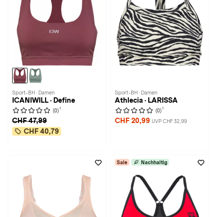
Sport-BH · Damen
Sport-BH · Damen
ICANIWILL · Define
Athlecia · LARISSA
1
1
(0)
(0)
CHF 47,99
CHF 20,99
UVP CHF 32,99
CHF 40,79
Sale
Nachhaltig