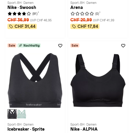
Sport-BH · Damen
Sport-BH · Damen
Nike · Swoosh
Arena
1
1
(81)
(0)
CHF 36,99
CHF 20,99
UVP CHF 46,95
UVP CHF 41,99
CHF 31,44
CHF 17,84
Sale
Nachhaltig
Sale
Sport-BH · Damen
Sport-BH · Damen
Icebreaker · Sprite
Nike · ALPHA