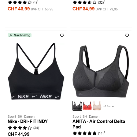
1
1
(1)
(32)
CHF 43,99
CHF 34,99
UVP CHF 55,95
UVP CHF 79,95
Nachhaltig
+1 Farbe
Sport-BH · Damen
Sport-BH · Damen
Nike · DRI-FIT INDY
ANITA · Air Control Delta
Pad
1
(34)
1
(14)
CHF 41,99