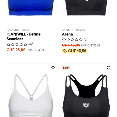
Sport-BH · Damen
Sport-BH · Damen
ICANIWILL · Define
Arena
Seamless
1
(0)
1
(0)
CHF 15,99
UVP CHF 32,99
CHF 28,99
UVP CHF 43,95
CHF 13,59
Sale