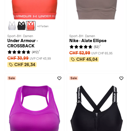
+4 Farben
Sport-BH · Damen
Sport-BH · Damen
Under Armour ·
Nike · Alate Ellipse
CROSSBACK
1
(52)
1
(412)
CHF 52,99
UVP CHF 65,95
CHF 30,99
UVP CHF 43,99
CHF 45,04
CHF 26,34
Sale
Sale