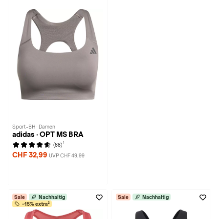
Sport-BH · Damen
adidas · OPT MS BRA
1
(68)
CHF 32,99
UVP CHF 49,99
Sale
Nachhaltig
Sale
Nachhaltig
-15% extra²