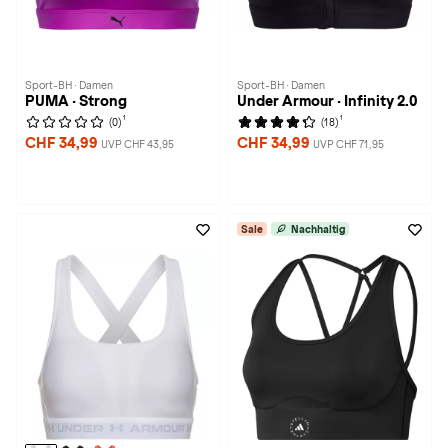
Sport-BH · Damen
Sport-BH · Damen
PUMA · Strong
Under Armour · Infinity 2.0
1
1
(0)
(18)
CHF 34,99
CHF 34,99
UVP CHF 43,95
UVP CHF 71,95
Sale
Nachhaltig