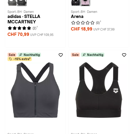
Sport-BH · Damen
Sport-BH · Damen
adidas · STELLA
Arena
MCCARTNEY
1
(0)
1
(2)
CHF 18,99
UVP CHF 37,99
CHF 70,99
UVP CHF 109,95
Sale
Nachhaltig
Sale
Nachhaltig
-15% extra²