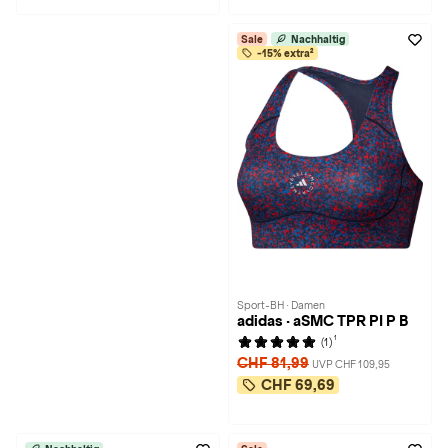
Sale
Nachhaltig
-15% extra²
Sport-BH · Damen
adidas · aSMC TPR PI P B
1
(1)
CHF 81,99
UVP CHF 109,95
CHF 69,69