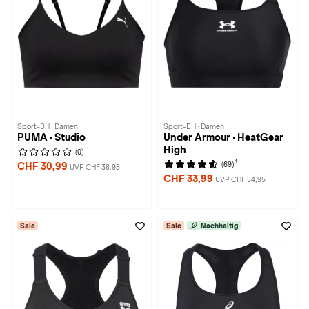
Sport-BH · Damen
Sport-BH · Damen
PUMA · Studio
Under Armour · HeatGear
High
1
(0)
1
(69)
CHF 30,99
UVP CHF 38,95
CHF 33,99
UVP CHF 54,95
Sale
Sale
Nachhaltig