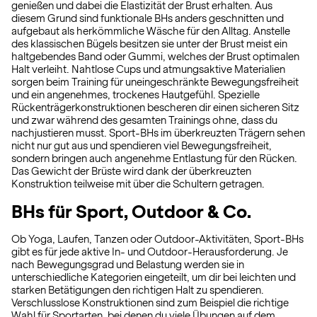
genießen und dabei die Elastizität der Brust erhalten. Aus
diesem Grund sind funktionale BHs anders geschnitten und
aufgebaut als herkömmliche Wäsche für den Alltag. Anstelle
des klassischen Bügels besitzen sie unter der Brust meist ein
haltgebendes Band oder Gummi, welches der Brust optimalen
Halt verleiht. Nahtlose Cups und atmungsaktive Materialien
sorgen beim Training für uneingeschränkte Bewegungsfreiheit
und ein angenehmes, trockenes Hautgefühl. Spezielle
Rückenträgerkonstruktionen bescheren dir einen sicheren Sitz
und zwar während des gesamten Trainings ohne, dass du
nachjustieren musst. Sport-BHs im überkreuzten Trägern sehen
nicht nur gut aus und spendieren viel Bewegungsfreiheit,
sondern bringen auch angenehme Entlastung für den Rücken.
Das Gewicht der Brüste wird dank der überkreuzten
Konstruktion teilweise mit über die Schultern getragen.
BHs für Sport, Outdoor & Co.
Ob Yoga, Laufen, Tanzen oder Outdoor-Aktivitäten, Sport-BHs
gibt es für jede aktive In- und Outdoor-Herausforderung. Je
nach Bewegungsgrad und Belastung werden sie in
unterschiedliche Kategorien eingeteilt, um dir bei leichten und
starken Betätigungen den richtigen Halt zu spendieren.
Verschlusslose Konstruktionen sind zum Beispiel die richtige
Wahl für Sportarten, bei denen du viele Übungen auf dem