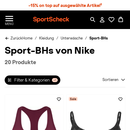
S
-15% on top auf ausgewählte Artikel²
p
r
n
S
MENÜ
g
p
e
o
z
Zurück
Home
Kleidung
Unterwäsche
Sport-BHs
r
u
t
Sport-BHs von Nike
m
S
H
c
a
h
20 Produkte
u
e
p
c
t
k
Filter & Kategorien
Sortieren
+1
n
h
a
Sale
t