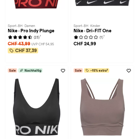
Sport-BH · Damen
Sport-BH · Kinder
Nike · Pro Indy Plunge
Nike · Dri-FIT One
1
1
(23)
(1)
CHF 43,99
CHF 24,99
UVP CHF 54,95
CHF 37,39
Sale
Nachhaltig
Sale
-15% extra²