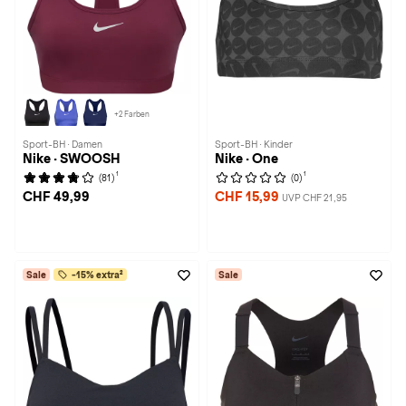
+2 Farben
Sport-BH · Damen
Sport-BH · Kinder
Nike · SWOOSH
Nike · One
1
1
(81)
(0)
CHF 49,99
CHF 15,99
UVP CHF 21,95
Sale
-15% extra²
Sale