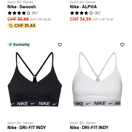
Sport-BH · Damen
Sport-BH · Damen
Nike · Swoosh
Nike · ALPHA
1
1
(81)
(32)
CHF 36,99
CHF 34,99
UVP CHF 46,95
UVP CHF 79,95
CHF 31,44
Nachhaltig
Sport-BH · Damen
Sport-BH · Damen
Nike · DRI-FIT INDY
Nike · DRI-FIT INDY