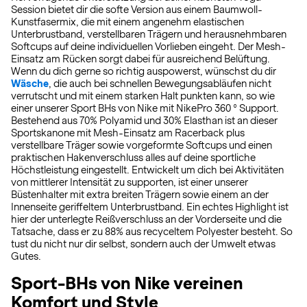
Session bietet dir die softe Version aus einem Baumwoll-
Kunstfasermix, die mit einem angenehm elastischen
Unterbrustband, verstellbaren Trägern und herausnehmbaren
Softcups auf deine individuellen Vorlieben eingeht. Der Mesh-
Einsatz am Rücken sorgt dabei für ausreichend Belüftung.
Wenn du dich gerne so richtig auspowerst, wünschst du dir
Wäsche
, die auch bei schnellen Bewegungsabläufen nicht
verrutscht und mit einem starken Halt punkten kann, so wie
einer unserer Sport BHs von Nike mit NikePro 360 ° Support.
Bestehend aus 70% Polyamid und 30% Elasthan ist an dieser
Sportskanone mit Mesh-Einsatz am Racerback plus
verstellbare Träger sowie vorgeformte Softcups und einen
praktischen Hakenverschluss alles auf deine sportliche
Höchstleistung eingestellt. Entwickelt um dich bei Aktivitäten
von mittlerer Intensität zu supporten, ist einer unserer
Büstenhalter mit extra breiten Trägern sowie einem an der
Innenseite geriffeltem Unterbrustband. Ein echtes Highlight ist
hier der unterlegte Reißverschluss an der Vorderseite und die
Tatsache, dass er zu 88% aus recyceltem Polyester besteht. So
tust du nicht nur dir selbst, sondern auch der Umwelt etwas
Gutes.
Sport-BHs von Nike vereinen
Komfort und Style