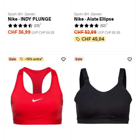
Sport-BH · Damen
Sport-BH · Damen
Nike · INDY PLUNGE
Nike · Alate Ellipse
1
1
(23)
(52)
CHF 36,99
CHF 52,99
UVP CHF 54,95
UVP CHF 65,95
CHF 45,04
Sale
-15% extra²
Sale