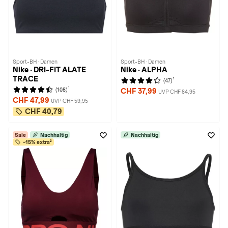
Sport-BH · Damen
Sport-BH · Damen
Nike · DRI-FIT ALATE
Nike · ALPHA
TRACE
1
(47)
1
(108)
CHF 37,99
UVP CHF 84,95
CHF 47,99
UVP CHF 59,95
CHF 40,79
Sale
Nachhaltig
Nachhaltig
-15% extra²