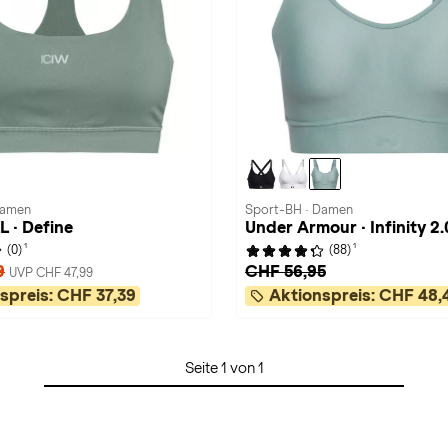
Damen
Sport-BH · Damen
 · Define
Under Armour · Infinity 2.
1
1
(0)
(88)
9
CHF 56,95
UVP CHF 47,99
spreis:
CHF 37,39
Aktionspreis:
CHF 48,
Seite 1 von 1