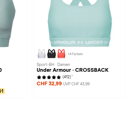
+4 Farben
Sport-BH · Damen
0
Under Armour · CROSSBACK
1
(412)
CHF 32,99
UVP CHF 43,99
41