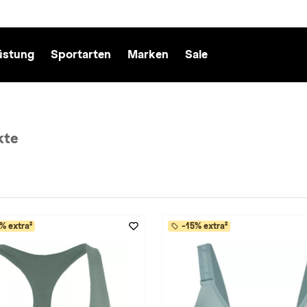
üstung
Sportarten
Marken
Sale
kte
-grün entfernen
% extra²
-15% extra²