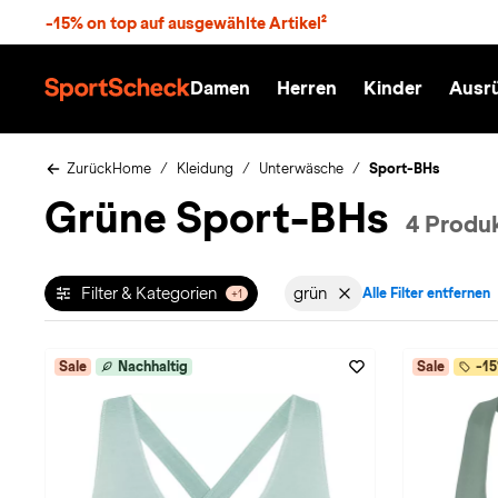
S
-15% on top auf ausgewählte Artikel²
p
r
n
Damen
Herren
Kinder
Ausr
g
S
e
p
z
o
u
r
Zurück
Home
Kleidung
Unterwäsche
Sport-BHs
m
t
Grüne Sport-BHs
H
S
4 Produ
a
c
u
h
p
e
t
c
Filter & Kategorien
grün
Alle Filter entfernen
+1
Filter aktiv für Farbe: in
k
n
h
a
Sale
Nachhaltig
Sale
-15
t