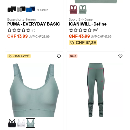
+5 Farben
Boxershorts · Herren
Sport-BH · Damen
PUMA · EVERYDAY BASIC
ICANIWILL · Define
1
1
(0)
(0)
CHF 13,99
CHF 43,99
UVP CHF 21,99
UVP CHF 47,99
CHF 37,39
-15% extra²
Sale