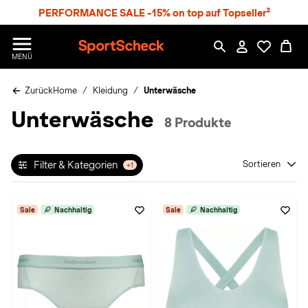
S
PERFORMANCE SALE -15% on top auf Topseller²
p
r
n
S
MENÜ
g
p
e
o
z
Zurück
Home
Kleidung
Unterwäsche
r
u
t
Unterwäsche
m
S
8 Produkte
H
c
a
h
u
e
p
Filter & Kategorien
Sortieren
+1
c
t
k
n
Sale
Nachhaltig
Sale
Nachhaltig
h
a
t