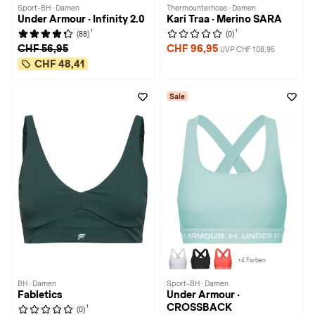
Sport-BH · Damen
Thermounterhose · Damen
Under Armour · Infinity 2.0
Kari Traa · Merino SARA
1
1
(88)
(0)
CHF 56,95
CHF 96,95
UVP CHF 108,95
CHF 48,41
Sale
+4 Farben
BH · Damen
Sport-BH · Damen
Fabletics
Under Armour ·
CROSSBACK
1
(0)