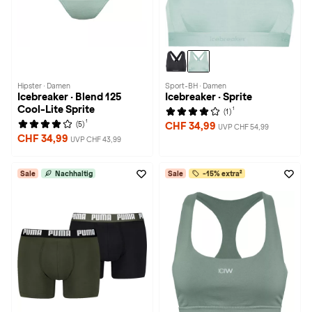
Hipster · Damen
Sport-BH · Damen
Icebreaker · Blend 125
Icebreaker · Sprite
Cool-Lite Sprite
1
(1)
1
(5)
CHF 34,99
UVP CHF 54,99
CHF 34,99
UVP CHF 43,99
Sale
Nachhaltig
Sale
-15% extra²