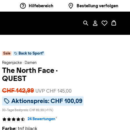
Hilfebereich
Bestellung verfolgen
Sale
Back to Sport²
Regenjacke · Damen
The North Face
·
QUEST
CHF 142,99
UVP CHF 145,00
Aktionspreis:
CHF 100,09
30-Tage Bestpreis: CHF 89,99 (+11%)
1
24 Bewertungen
Farbe:
tnf black