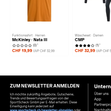
Funktionsshirt · Herren
Wäscheset · Damen
McKinley · Nata III
CMP
1
1
(0)
(1)
CHF 19,99
CHF 32,99
UVP CHF 32,99
UVP CHF 5
ZUM NEWSLETTER ANMELDEN
Unter
Über uns
Ich möchte zukünftig Angebote, Gutscheine,
Trends und Bewertungsanfragen von der
App
SportScheck GmbH per E-Mail erhalten. Diese
Partnerp
Einwilligung kann jederzeit auf
Nachhalti
www.sportscheck.ch/newsletter-abmelden
oder