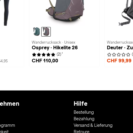
Wanderrucksack · Unisex
Wanderrucksac
Osprey · Hikelite 26
Deuter · Z
1
(2)
CHF 110,00
CHF 99,99
4,95
nehmen
Hilfe
Bestellung
Bezahlung
rogramm
Versand & Lieferung
gkeit
Retoure