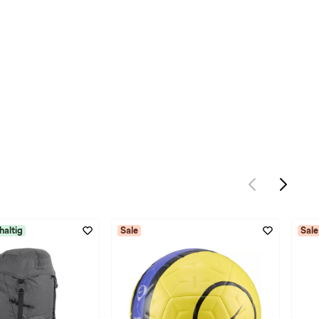
haltig
Sale
Sale