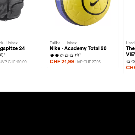
k · Unisex
Fußball · Unisex
Hards
ugspitze 24
Nike · Academy Total 90
The
VI
1
1
(0)
(1)
CHF 21,99
UVP CHF 110,00
UVP CHF 27,95
CHF