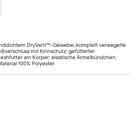
winddichtem DryVent™-Gewebe; komplett versiegelte
ißverschluss mit Kinnschutz; gefütterter
Meshfutter am Körper; elastische Ärmelbündchen;
aterial 100% Polyester.