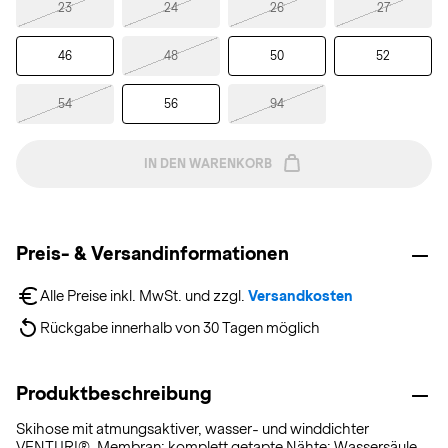
23
24
26
27
46
48
50
52
54
56
94
IN DEN WARENKORB
Preis- & Versandinformationen
Alle Preise inkl. MwSt. und zzgl. 
Versandkosten
Rückgabe innerhalb von 30 Tagen möglich
Produktbeschreibung
Skihose mit atmungsaktiver, wasser- und winddichter
VENTURI®-Membran; komplett getapte Nähte; Wassersäule