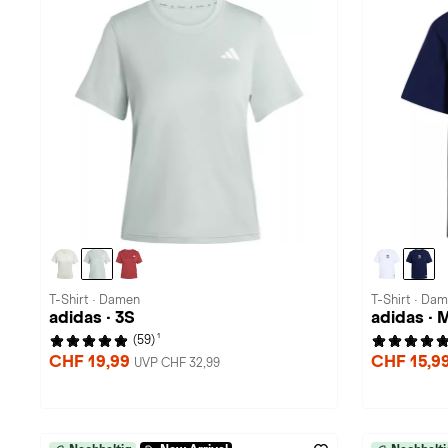
T-Shirt · Damen
T-Shirt · Da
adidas · 3S
adidas · 
1
(59)
CHF 19,99
CHF 15,9
UVP CHF 32,99