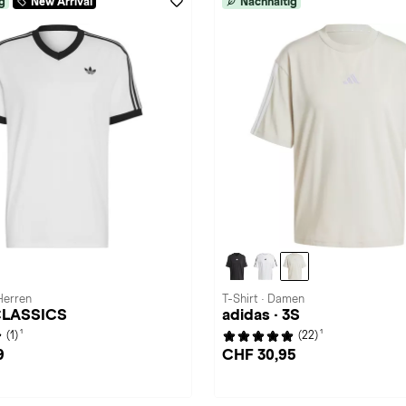
g
New Arrival
Nachhaltig
 Herren
T-Shirt · Damen
 CLASSICS
adidas · 3S
1
1
(1)
(22)
9
CHF 30,95