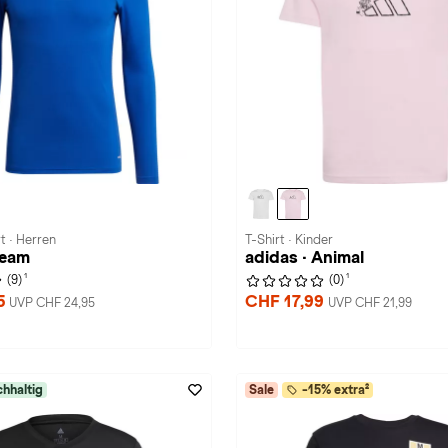
t · Herren
T-Shirt · Kinder
Team
adidas · Animal
1
1
(9)
(0)
5
CHF 17,99
UVP CHF 24,95
UVP CHF 21,99
hhaltig
Sale
-15% extra²