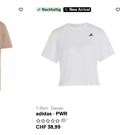
Nachhaltig
New Arrival
T-Shirt · Damen
adidas · PWR
1
(0)
CHF 38,99