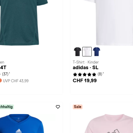
men
T-Shirt · Kinder
D4T
adidas · SL
1
1
(37)
(8)
99
CHF 19,99
UVP CHF 43,99
hhaltig
Sale