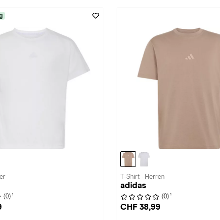
g
er
T-Shirt · Herren
adidas
1
1
(0)
(0)
9
CHF 38,99