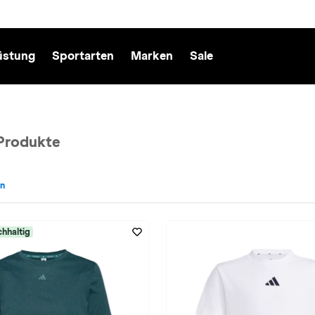
üstung
Sportarten
Marken
Sale
Produkte
en
adidas entfernen
hhaltig