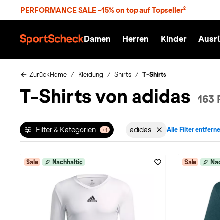
S
PERFORMANCE SALE -15% on top auf Topseller²
p
r
n
Damen
Herren
Kinder
Ausr
g
S
e
p
z
o
u
r
Zurück
Home
Kleidung
Shirts
T-Shirts
m
t
T-Shirts von adidas
H
S
163 
a
c
u
h
p
e
t
c
Filter & Kategorien
adidas
Alle Filter entfern
+1
Filter aktiv für Marke: 
k
n
h
a
Sale
Nachhaltig
Sale
Nac
t