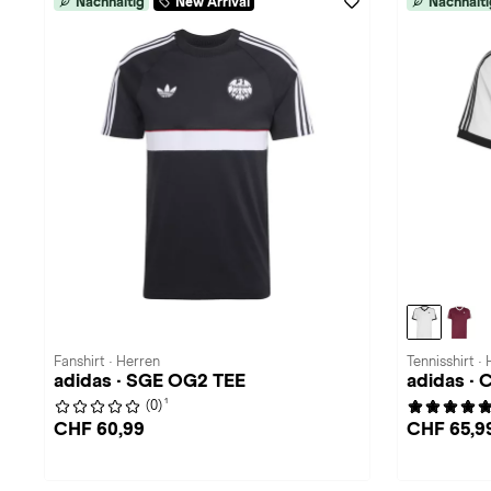
Nachhaltig
New Arrival
Nachhalti
Fanshirt · Herren
Tennisshirt ·
adidas · SGE OG2 TEE
adidas ·
1
(0)
CHF 60,99
CHF 65,9