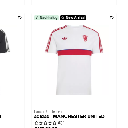
Nachhaltig
New Arrival
Fanshirt · Herren
N
adidas · MANCHESTER UNITED
1
(0)