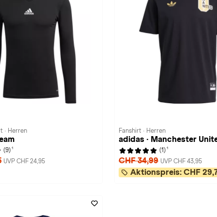
t · Herren
Fanshirt · Herren
Team
adidas · Manchester Unit
1
1
(9)
(1)
5
CHF 34,99
UVP CHF 24,95
UVP CHF 43,95
Aktionspreis:
CHF 29,