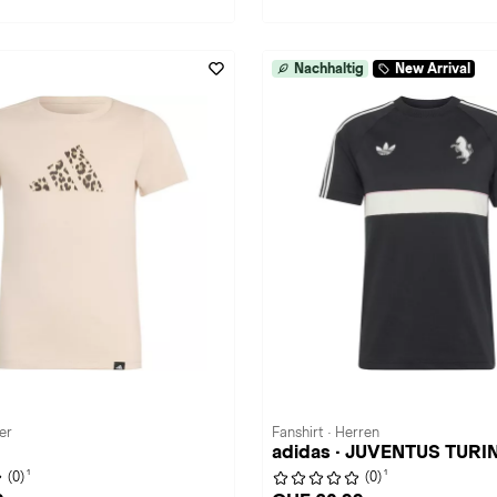
Nachhaltig
New Arrival
er
Fanshirt · Herren
adidas · JUVENTUS TURI
1
1
(0)
(0)