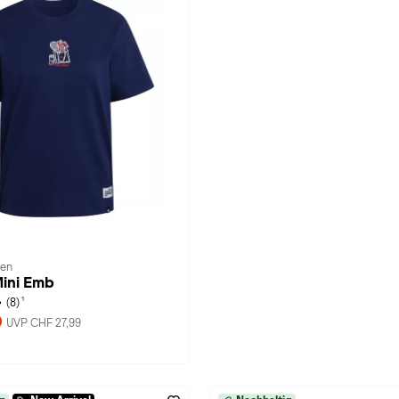
men
Mini Emb
1
(8)
9
UVP CHF 27,99