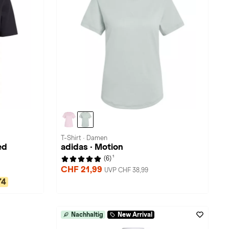
T-Shirt · Damen
ed
adidas · Motion
1
(6)
CHF 21,99
UVP CHF 38,99
74
Nachhaltig
New Arrival