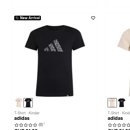
New Arrival
T-Shirt · Kinder
T-Shirt · Kind
adidas
adidas
1
(0)