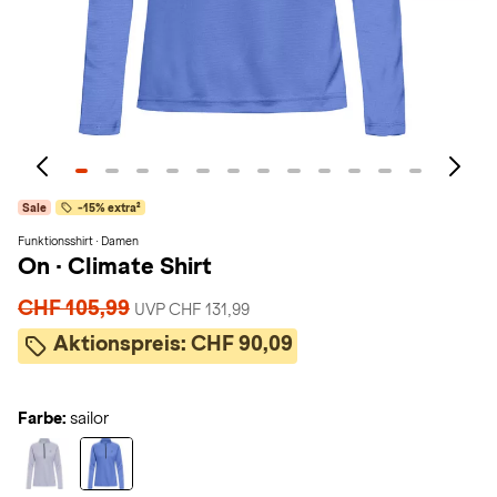
Sale
-15% extra²
Funktionsshirt · Damen
On
·
Climate Shirt
CHF 105,99
UVP CHF 131,99
Aktionspreis:
CHF 90,09
Farbe:
sailor