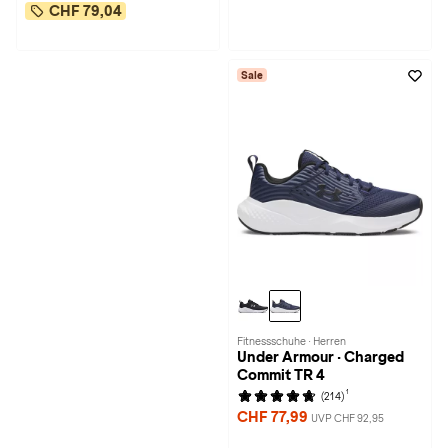
CHF 79,04
Sale
Fitnessschuhe · Herren
Under Armour · Charged
Commit TR 4
1
(214)
CHF 77,99
UVP CHF 92,95