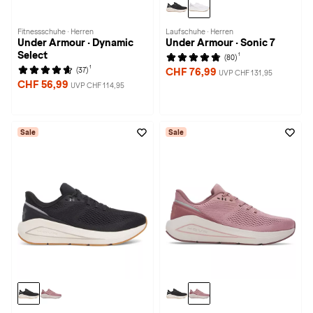
Fitnessschuhe · Herren
Laufschuhe · Herren
Under Armour · Dynamic
Under Armour · Sonic 7
Select
1
(80)
1
(37)
CHF 76,99
UVP CHF 131,95
CHF 56,99
UVP CHF 114,95
Sale
Sale