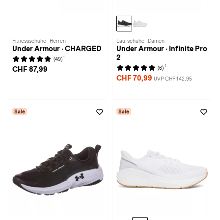
Fitnessschuhe · Herren
Laufschuhe · Damen
Under Armour · CHARGED
Under Armour · Infinite Pro
2
1
(49)
1
(6)
CHF 87,99
CHF 70,99
UVP CHF 142,95
Sale
Sale