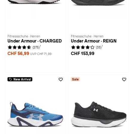
Fitnessschuhe · Herren
Fitnessschuhe · Herren
Under Armour · CHARGED
Under Armour · REIGN
1
1
(275)
(33)
CHF 56,99
CHF 153,99
UVP CHF 71,99
New Arrival
Sale