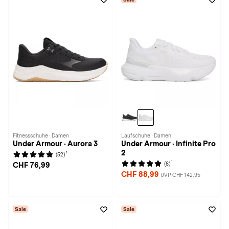
Fitnessschuhe · Damen
Laufschuhe · Damen
Under Armour · Aurora 3
Under Armour · Infinite Pro
2
1
(52)
1
(6)
CHF 76,99
CHF 88,99
UVP CHF 142,95
Sale
Sale