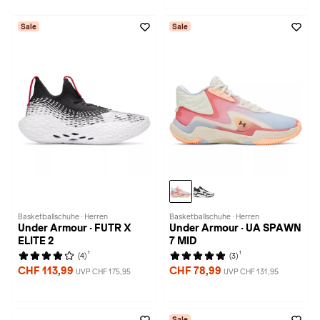
Sale
Sale
Basketballschuhe · Herren
Basketballschuhe · Herren
Under Armour · FUTR X
Under Armour · UA SPAWN
ELITE 2
7 MID
1
1
(4)
(3)
CHF 113,99
CHF 78,99
UVP CHF 175,95
UVP CHF 131,95
Sale