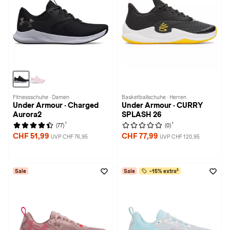
Fitnessschuhe · Damen
Basketballschuhe · Herren
Under Armour · Charged
Under Armour · CURRY
Aurora2
SPLASH 26
1
1
(77)
(0)
CHF 51,99
CHF 77,99
UVP CHF 76,95
UVP CHF 120,95
Sale
Sale
-15% extra²