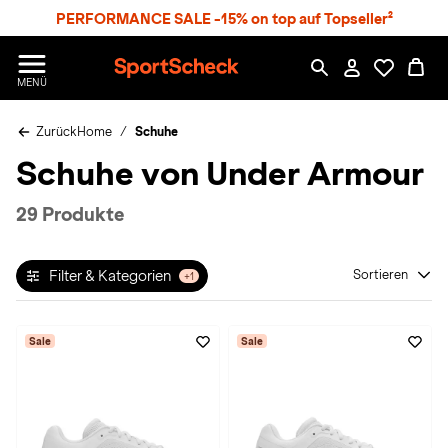
S
PERFORMANCE SALE -15% on top auf Topseller²
p
r
n
S
MENÜ
g
p
e
o
z
Zurück
Home
Schuhe
r
u
t
Schuhe von Under Armour
m
S
H
c
a
h
29 Produkte
u
e
p
c
t
k
Filter & Kategorien
Sortieren
+1
n
h
a
Sale
Sale
t