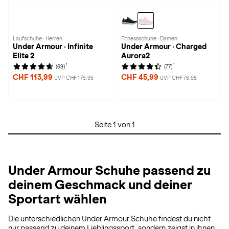
Laufschuhe · Herren
Fitnessschuhe · Damen
Under Armour · Infinite
Under Armour · Charged
Elite 2
Aurora2
1
1
(69)
(77)
CHF 113,99
CHF 45,99
UVP CHF 175,95
UVP CHF 76,95
Seite 1 von 1
Under Armour Schuhe passend zu
deinem Geschmack und deiner
Sportart wählen
Die unterschiedlichen Under Armour Schuhe findest du nicht
nur passend zu deinem Lieblingssport, sondern zeigst in ihnen