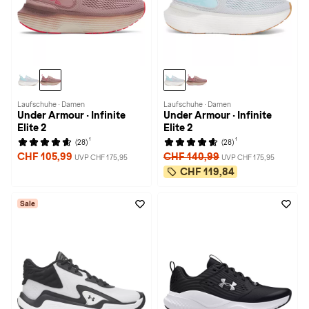
Laufschuhe · Damen
Laufschuhe · Damen
Under Armour · Infinite
Under Armour · Infinite
Elite 2
Elite 2
1
1
(28)
(28)
CHF 105,99
CHF 140,99
UVP CHF 175,95
UVP CHF 175,95
CHF 119,84
Sale