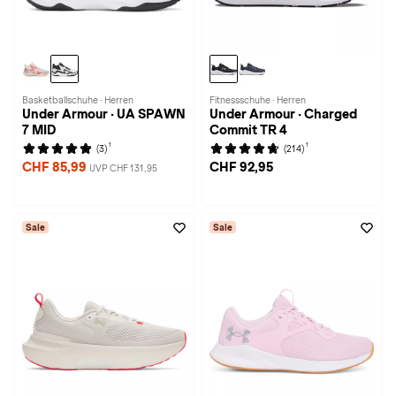
Basketballschuhe · Herren
Fitnessschuhe · Herren
Under Armour · UA SPAWN
Under Armour · Charged
7 MID
Commit TR 4
1
1
(3)
(214)
CHF 85,99
CHF 92,95
UVP CHF 131,95
Sale
Sale