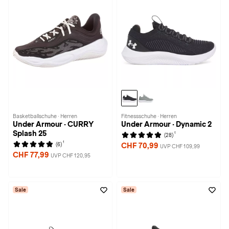
Basketballschuhe · Herren
Fitnessschuhe · Herren
Under Armour · CURRY
Under Armour · Dynamic 2
Splash 25
1
(28)
1
(6)
CHF 70,99
UVP CHF 109,99
CHF 77,99
UVP CHF 120,95
Sale
Sale