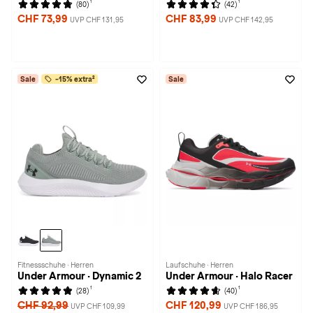
1
1
(80)
(42)
CHF 73,99
CHF 83,99
UVP CHF 131,95
UVP CHF 142,95
Sale
-15% extra²
Sale
Fitnessschuhe · Herren
Laufschuhe · Herren
Under Armour · Dynamic 2
Under Armour · Halo Racer
1
1
(28)
(40)
CHF 92,99
CHF 120,99
UVP CHF 109,99
UVP CHF 186,95