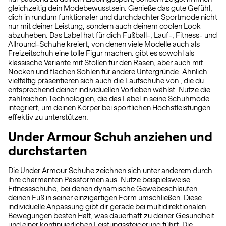
gleichzeitig dein Modebewusstsein. Genieße das gute Gefühl,
dich in rundum funktionaler und durchdachter Sportmode nicht
nur mit deiner Leistung, sondern auch deinem coolen Look
abzuheben. Das Label hat für dich Fußball-, Lauf-, Fitness- und
Allround-Schuhe kreiert, von denen viele Modelle auch als
Freizeitschuh eine tolle Figur machen. gibt es sowohl als
klassische Variante mit Stollen für den Rasen, aber auch mit
Nocken und flachen Sohlen für andere Untergründe. Ähnlich
vielfältig präsentieren sich auch die Laufschuhe von , die du
entsprechend deiner individuellen Vorlieben wählst. Nutze die
zahlreichen Technologien, die das Label in seine Schuhmode
integriert, um deinen Körper bei sportlichen Höchstleistungen
effektiv zu unterstützen.
Under Armour Schuh anziehen und
durchstarten
Die Under Armour Schuhe zeichnen sich unter anderem durch
ihre charmanten Passformen aus. Nutze beispielsweise
Fitnessschuhe, bei denen dynamische Gewebeschlaufen
deinen Fuß in seiner einzigartigen Form umschließen. Diese
individuelle Anpassung gibt dir gerade bei multidirektionalen
Bewegungen besten Halt, was dauerhaft zu deiner Gesundheit
und einer kontinuierlichen Leistungssteigerung führt. Die