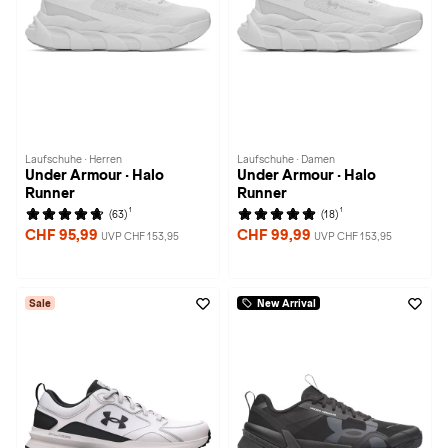
Laufschuhe · Herren
Laufschuhe · Damen
Under Armour · Halo
Under Armour · Halo
Runner
Runner
1
1
(63)
(18)
CHF 95,99
CHF 99,99
UVP CHF 153,95
UVP CHF 153,95
Sale
New Arrival