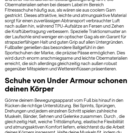
Obermaterialien sehen bei diesem Label im Bereich
Fitnessschuhe häufig aus, als wären sie aus coolem Garn
gestrickt. Dieses attraktive, leichte und atmungsaktive Material
sorgt für einen zuverlässigen Abtransport verbrauchter Luft
nach außen hin, während TPU-Aufsätze an Fersen und Zehen
die Kraftübertragung verbessern. Spezielle Traktionsmuster an
der Laufsohle sind weniger ein optischer Gag als ein Garant für
strapazierfähigen Halt und guten Grip auf allen Untergründen.
Fußballer genießen das besondere Ballgefühl in den
Sportschuhen der Marke, die präzise Pässe ermöglichen. Dies
wird durch enorm anschmiegsame und leichte Obermaterialien
erreicht, die sich allerdings gleichzeitig nach außen robust
gegenüber Mitspielern und Wettereinflüssen präsentieren.
Schuhe von Under Armour schonen
deinen Körper
Gönne deinem Bewegungsapparat vom Fuß bis hinauf in den
Rücken die richtige Unterstützung. Bei Sprints, Sprüngen,
Drehungen und jedem einzelnen Schritt spielen zahlreiche
Muskeln, Bänder, Sehnen und Gelenke zusammen. Durch , die
gleichzeitig Halt, weiche Trittdämpfung, elastische Flexibilität
und atmungsaktiven Komfort liefern, erleichterst du die Arbeit
deines Körpers insgesamt. Halte deine Muskeln fit, indem du