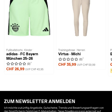
Fußballshorts · Kinder
Trainingshose · Herren
P
adidas · FC Bayern
Virtus · Michi
E
München 25-26
1
(0)
1
(0)
CHF 35,99
UVP CHF 59,99
CHF 26,99
UVP CHF 43,95
ZUM NEWSLETTER ANMELDEN
Ich möchte zukünftig Angebote, Gutscheine, Trends und Bewertungsanfragen von
der SportScheck GmbH per E-Mail erhalten. Diese Einwilligung kann jederzeit auf