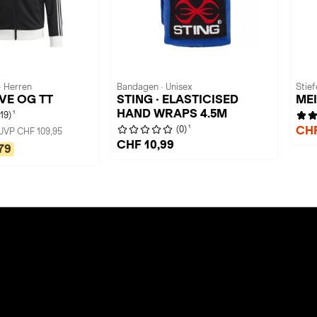
· Herren
Bandagen · Unisex
Stief
UVE OG TT
STING · ELASTICISED
MEI
HAND WRAPS 4.5M
1
(19)
1
CHF
(0)
UVP CHF 109,95
CHF 10,99
79