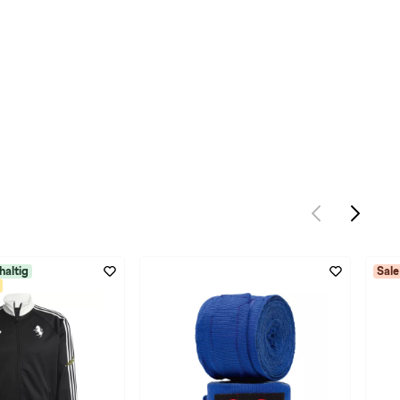
haltig
Sale