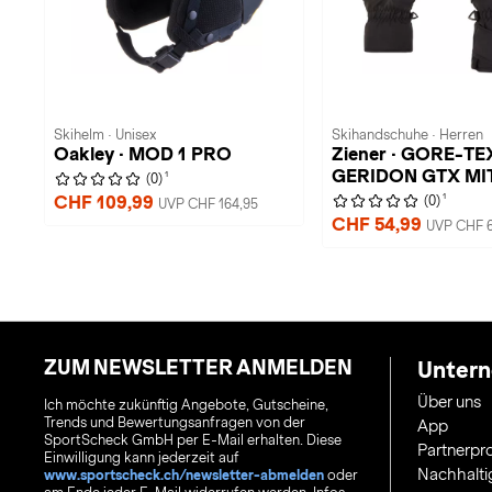
Skihelm · Unisex
Skihandschuhe · Herren
Oakley · MOD 1 PRO
Ziener · GORE-TE
GERIDON GTX MI
1
(0)
1
CHF 109,99
(0)
UVP CHF 164,95
CHF 54,99
UVP CHF 6
ZUM NEWSLETTER ANMELDEN
Unter
Über uns
Ich möchte zukünftig Angebote, Gutscheine,
Trends und Bewertungsanfragen von der
App
SportScheck GmbH per E-Mail erhalten. Diese
Partnerp
Einwilligung kann jederzeit auf
Nachhalti
www.sportscheck.ch/newsletter-abmelden
oder