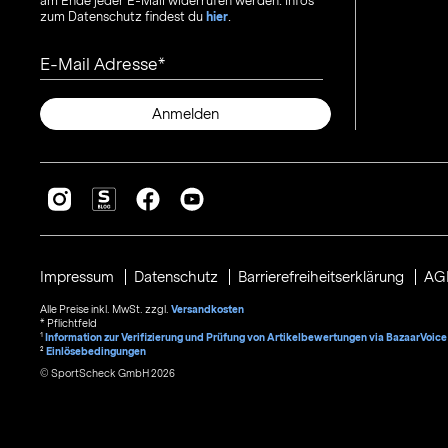
am Ende jeder E-Mail widerrufen werden. Infos
zum Datenschutz findest du
hier
.
E-Mail Adresse
Anmelden
Impressum
Datenschutz
Barrierefreiheitserklärung
AG
Alle Preise inkl. MwSt. zzgl.
Versandkosten
* Pflichtfeld
1
Information zur Verifizierung und Prüfung von Artikelbewertungen via BazaarVoice
²
Einlösebedingungen
© SportScheck GmbH 2026