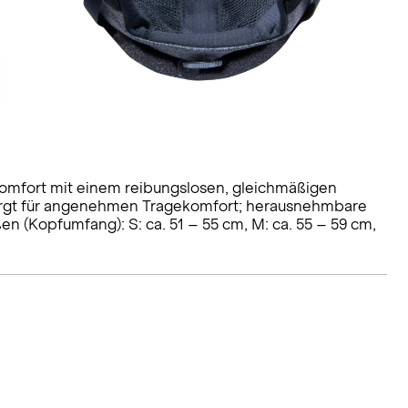
omfort mit einem reibungslosen, gleichmäßigen
sorgt für angenehmen Tragekomfort; herausnehmbare
n (Kopfumfang): S: ca. 51 – 55 cm, M: ca. 55 – 59 cm,