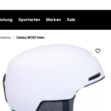
üstung
Sportarten
Marken
Sale
kihelme
Oakley MOD1 Helm