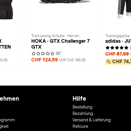
Trailrunning Schuhe · Herren
Trainingsjacke 
X
HOKA · GTX Challenger 7
adidas · J
TTEN
GTX
1
CHF 87,99
(0)
CHF 124,99
5,95
UVP CHF 186,95
CHF 74,
nehmen
Hilfe
Bestellung
Bezahlung
rogramm
Versand & Lieferung
gkeit
Retoure