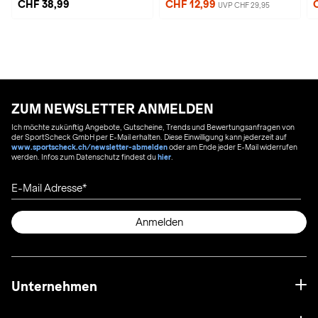
CHF 38,99
CHF 12,99
UVP CHF 29,95
ZUM NEWSLETTER ANMELDEN
Ich möchte zukünftig Angebote, Gutscheine, Trends und Bewertungsanfragen von
der SportScheck GmbH per E-Mail erhalten. Diese Einwilligung kann jederzeit auf
www.sportscheck.ch/newsletter-abmelden
oder am Ende jeder E-Mail widerrufen
werden. Infos zum Datenschutz findest du
hier
.
E-Mail Adresse
Anmelden
Unternehmen