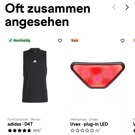
Oft zusammen
angesehen
Nachhaltig
Sale
Funktionstank · Herren
Helmlampe · Unisex
F
adidas · D4T
Uvex · plug-in LED
1
1
(403)
(0)