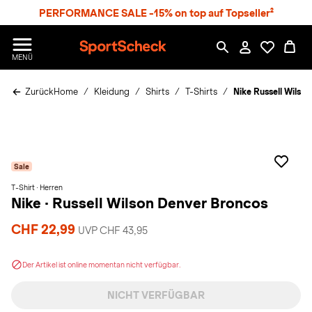
S
PERFORMANCE SALE -15% on top auf Topseller²
p
r
n
S
MENÜ
g
p
e
o
z
Zurück
Home
Kleidung
Shirts
T-Shirts
Nike Russell Wilso
r
u
t
m
S
H
c
a
h
u
e
p
Sale
c
t
k
T-Shirt · Herren
Nike
·
Russell Wilson Denver Broncos
n
h
CHF 22,99
a
UVP CHF 43,95
t
Der Artikel ist online momentan nicht verfügbar.
NICHT VERFÜGBAR