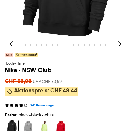
Sale
-15% extra²
Hoodie · Herren
Nike
·
NSW Club
CHF 56,99
UVP CHF 70,99
Aktionspreis:
CHF 48,44
1
241 Bewertungen
Farbe:
black-black-white