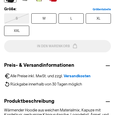
Größe:
Größentabelle
S
M
L
XL
XXL
IN DEN WARENKORB
Preis- & Versandinformationen
Alle Preise inkl. MwSt. und zzgl. 
Versandkosten
Rückgabe innerhalb von 30 Tagen möglich
Produktbeschreibung
Wärmender Hoodie aus weichen Materialmix; Kapuze mit
Kordelzug; geräumige Kängurutasche; Logodetail; Ärmel-und