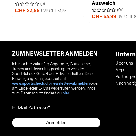
Ausweich
1
(0)
1
CHF 23,99
(0)
UVP CHF 31,95
CHF 53,99
UVP CHF 8
ZUM NEWSLETTER ANMELDEN
Unter
Über uns
Ich möchte zukünftig Angebote, Gutscheine,
Trends und Bewertungsanfragen von der
App
SportScheck GmbH per E-Mail erhalten. Diese
Partnerp
Einwilligung kann jederzeit auf
Nachhalti
www.sportscheck.ch/newsletter-abmelden
oder
am Ende jeder E-Mail widerrufen werden. Infos
zum Datenschutz findest du
hier
.
E-Mail Adresse
Anmelden