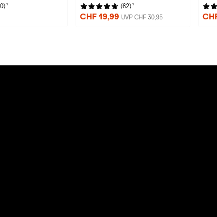
1
1
(0)
(62)
CHF 19,99
CHF
UVP CHF 30,95