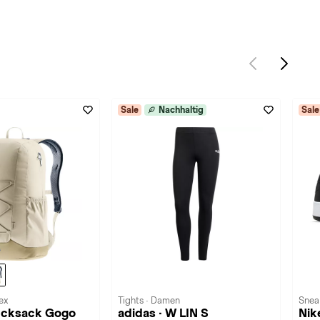
Sale
Nachhaltig
Sale
ex
Tights · Damen
Snea
Rucksack Gogo
adidas · W LIN S
Nike