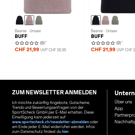
Beanie · Unisex
Beanie · Unisex
BUFF
BUFF
1
1
(0)
(0)
CHF 21,99
CHF 21,99
UVP CHF 26,95
UVP CHF 2
ZUM NEWSLETTER ANMELDEN
Unter
Über uns
Ich möchte zukünftig Angebote, Gutscheine,
Trends und Bewertungsanfragen von der
App
SportScheck GmbH per E-Mail erhalten. Diese
Partnerp
Einwilligung kann jederzeit auf
Nachhalti
www.sportscheck.ch/newsletter-abmelden
oder
am Ende jeder E-Mail widerrufen werden. Infos
zum Datenschutz findest du
hier
.