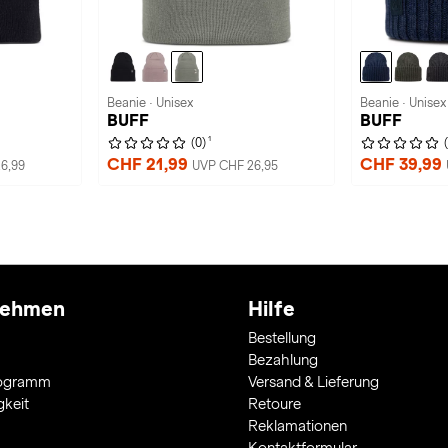
Beanie · Unisex
Beanie · Unisex
BUFF
BUFF
1
(0)
CHF 21,99
CHF 39,99
6,99
UVP CHF 26,95
nehmen
Hilfe
Bestellung
Bezahlung
rogramm
Versand & Lieferung
gkeit
Retoure
Reklamationen
Kontaktformular