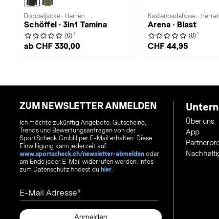
Doppeljacke · Herren
Kastenbadehose · Herre
Schöffel · 3in1 Tamina
Arena · Blast
1
1
(0)
(0)
ab CHF 330,00
CHF 44,95
ZUM NEWSLETTER ANMELDEN
Unter
Über uns
Ich möchte zukünftig Angebote, Gutscheine,
Trends und Bewertungsanfragen von der
App
SportScheck GmbH per E-Mail erhalten. Diese
Partnerp
Einwilligung kann jederzeit auf
Nachhalti
www.sportscheck.ch/newsletter-abmelden
oder
am Ende jeder E-Mail widerrufen werden. Infos
zum Datenschutz findest du
hier
.
E-Mail Adresse
Anmelden