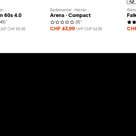
en
Bademantel · Herren
Wand
n 60s 4.0
Arena · Compact
Fal
1
1
(45)
(0)
CHF 43,99
CHF
UVP CHF 65,95
UVP CHF 54,95