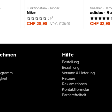
n
Funktionstank · Kinder
Sneaker · Dam
Nike
adidas · Ru
1
(0)
CHF 28,99
CHF 32,99
UVP CHF 38,95
nehmen
Hilfe
Bestellung
Bezahlung
rogramm
Versand & Lieferung
gkeit
Retoure
Reklamationen
Kontaktformular
Barrierefreiheit