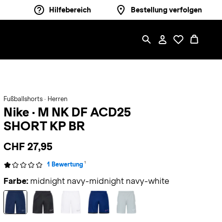
Hilfebereich
Bestellung verfolgen
Fußballshorts · Herren
Nike
·
M NK DF ACD25
SHORT KP BR
CHF 27,95
1
1 Bewertung
Farbe:
midnight navy-midnight navy-white