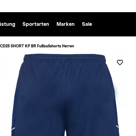
üstung
Sportarten
Marken
Sale
CD25 SHORT KP BR Fußballshorts Herren