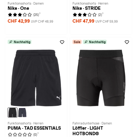
Funktionsshorts · Damen
Funktionsshorts · Herren
Nike · One
Nike · STRIDE
1
1
(25)
(2)
CHF 42,99
CHF 47,99
UVP CHF 48,99
UVP CHF 59,99
Nachhaltig
Sale
Nachhaltig
Funktionsshorts · Herren
Fahrradunterhose · Damen
PUMA · TAD ESSENTIALS
Löffler · LIGHT
HOTBOND®
1
(0)