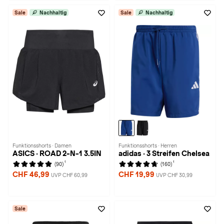
Sale
Nachhaltig
Sale
Nachhaltig
Funktionsshorts · Damen
Funktionsshorts · Herren
ASICS · ROAD 2-N-1 3.5IN
adidas · 3 Streifen Chelsea
1
1
(90)
(160)
CHF 46,99
CHF 19,99
UVP CHF 60,99
UVP CHF 30,99
Sale