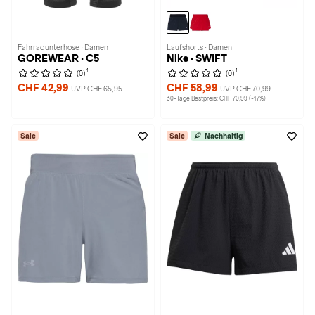
Fahrradunterhose · Damen
Laufshorts · Damen
GOREWEAR · C5
Nike · SWIFT
1
1
(0)
(0)
CHF 42,99
CHF 58,99
UVP CHF 65,95
UVP CHF 70,99
30-Tage Bestpreis: CHF 70,99 (-17%)
Sale
Sale
Nachhaltig