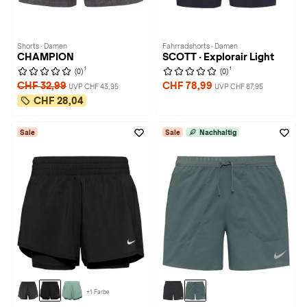
Shorts · Damen
Fahrradshorts · Damen
CHAMPION
SCOTT · Explorair Light
1
1
(0)
(0)
CHF 32,99
CHF 78,99
UVP CHF 43,95
UVP CHF 87,95
CHF 28,04
Sale
Sale
Nachhaltig
+1 Farbe