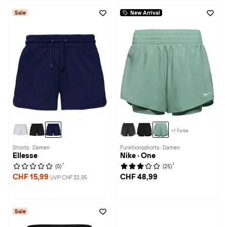
Sale
New Arrival
+1 Farbe
Shorts · Damen
Funktionsshorts · Damen
Ellesse
Nike · One
1
1
(0)
(25)
CHF 15,99
CHF 48,99
UVP CHF 32,95
Sale