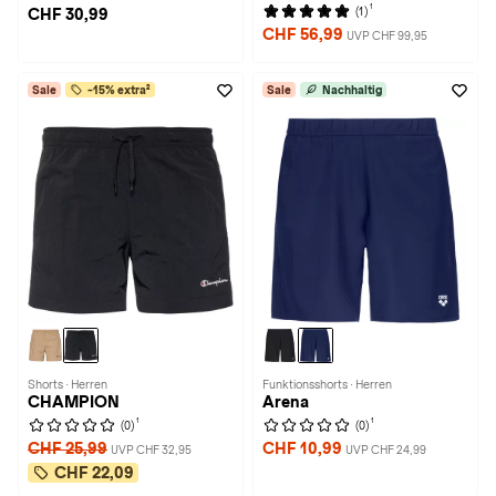
1
(1)
CHF 30,99
CHF 56,99
UVP CHF 99,95
Sale
-15% extra²
Sale
Nachhaltig
Shorts · Herren
Funktionsshorts · Herren
CHAMPION
Arena
1
1
(0)
(0)
CHF 25,99
CHF 10,99
UVP CHF 32,95
UVP CHF 24,99
CHF 22,09