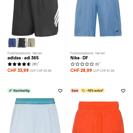
Funktionsshorts · Herren
Funktionsshorts · Herren
adidas · adi 365
Nike · DF
1
1
(31)
(0)
CHF 33,99
CHF 28,99
UVP CHF 43,99
UVP CHF 41,99
Nachhaltig
Sale
-15% extra²