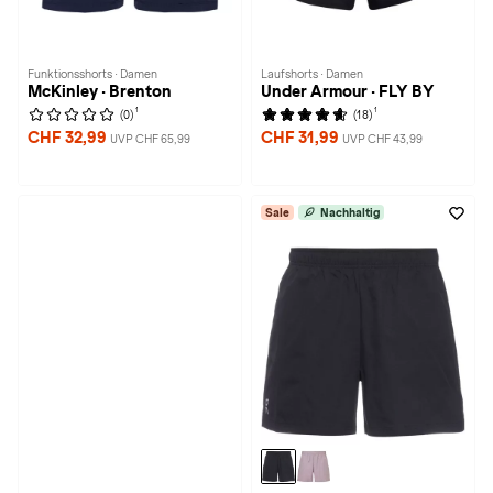
Funktionsshorts · Damen
Laufshorts · Damen
McKinley · Brenton
Under Armour · FLY BY
1
1
(0)
(18)
CHF 32,99
CHF 31,99
UVP CHF 65,99
UVP CHF 43,99
Sale
Nachhaltig