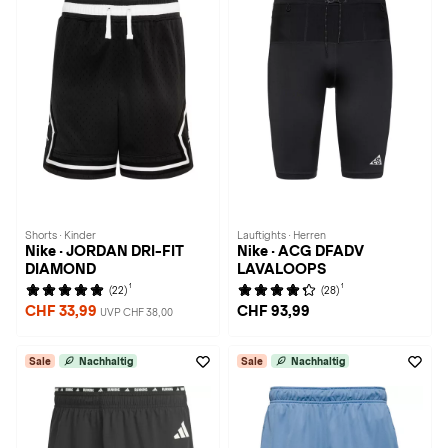
Shorts · Kinder
Lauftights · Herren
Nike · JORDAN DRI-FIT
Nike · ACG DFADV
DIAMOND
LAVALOOPS
1
1
(22)
(28)
CHF 33,99
CHF 93,99
UVP CHF 38,00
Sale
Nachhaltig
Sale
Nachhaltig