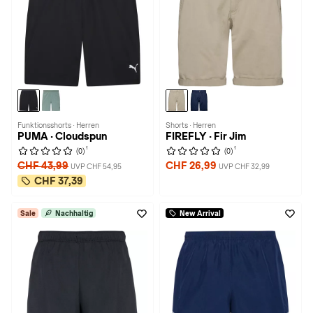
Funktionsshorts · Herren
Shorts · Herren
PUMA · Cloudspun
FIREFLY · Fir Jim
1
1
(0)
(0)
CHF 43,99
CHF 26,99
UVP CHF 54,95
UVP CHF 32,99
CHF 37,39
Sale
Nachhaltig
New Arrival