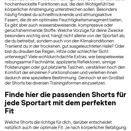
hochentwickelte Funktionen aus, die dein Wohlgefühl bei
körperlicher Anstrengung unterstreichen sollen. Besonders
häufig findest du schnelltrocknende und atmungsaktive
Fasern, die dir ein optimales Feuchtigkeitsmanagment bieten.
Es gibt aber auch wasserabweisende, kompressive oder
geruchshemmende Stoffe. Welche Vorzüge für deine Zwecke
besonders wichtig sind, hängt nicht alleine von der Sportart ab,
die du betreibst, sondern auch von den Klimakonditionen.
Trainierst du in der trockenen, gut ausgeleuchteten Halle? Oder
bist du draußen bei Regen, Hitze oder schlechter Sicht
unterwegs? Viele wohldurchdachte Extras, wie beispielsweise
reibungsarme Flachnähte, applizierte Reflektoren, sinnige
Polsterungen oder gut platzierte Taschen, verstärken noch den
Komfort der einzelnen Funktionshosen und verleihen ihnen
dadurch eine speziellere Bestimmung. Dennoch ist ein Großteil
der Shorts bei diversen Trainingsformen einzusetzen.
Finde hier die passenden Shorts für
jede Sportart mit dem perfekten
Fit
Welche Shorts die richtige für dich, darüber entscheidet
natürlich auch der optimale Fit. Je nach körperlicher Betätigung