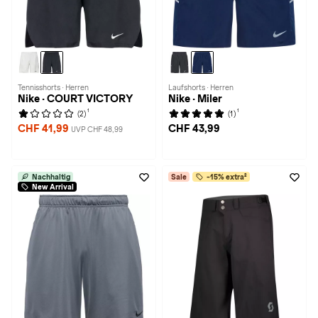
Tennisshorts · Herren
Laufshorts · Herren
Nike · COURT VICTORY
Nike · Miler
1
1
(2)
(1)
CHF 41,99
CHF 43,99
UVP CHF 48,99
Nachhaltig
Sale
-15% extra²
New Arrival