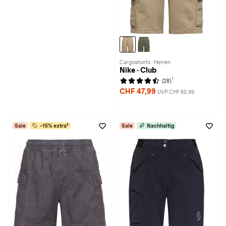
Cargoshorts · Herren
Nike · Club
1
(28)
CHF 47,99
UVP CHF 60,99
Sale
-15% extra²
Sale
Nachhaltig