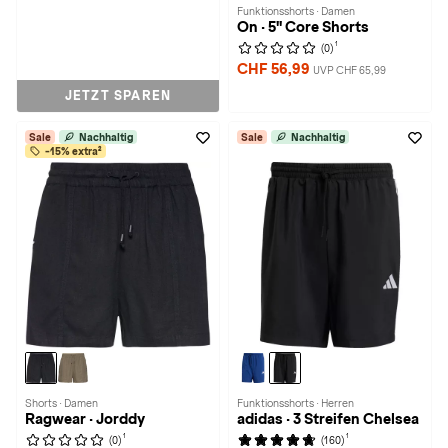
Funktionsshorts · Damen
On · 5" Core Shorts
1
(0)
CHF 56,99
UVP CHF 65,99
JETZT SPAREN
Sale
Nachhaltig
Sale
Nachhaltig
-15% extra²
Shorts · Damen
Funktionsshorts · Herren
Ragwear · Jorddy
adidas · 3 Streifen Chelsea
1
1
(0)
(160)