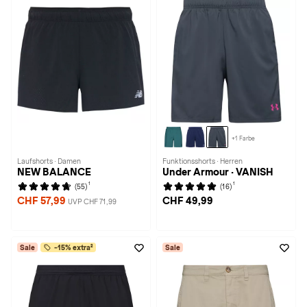
+1 Farbe
Laufshorts · Damen
Funktionsshorts · Herren
NEW BALANCE
Under Armour · VANISH
1
1
(55)
(16)
CHF 57,99
CHF 49,99
UVP CHF 71,99
Sale
-15% extra²
Sale