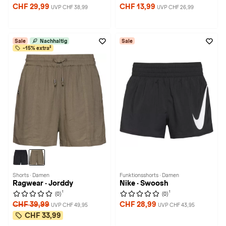
CHF 29,99
CHF 13,99
UVP CHF 38,99
UVP CHF 26,99
Sale
Nachhaltig
Sale
-15% extra²
Shorts · Damen
Funktionsshorts · Damen
Ragwear · Jorddy
Nike · Swoosh
1
1
(0)
(0)
CHF 39,99
CHF 28,99
UVP CHF 49,95
UVP CHF 43,95
CHF 33,99