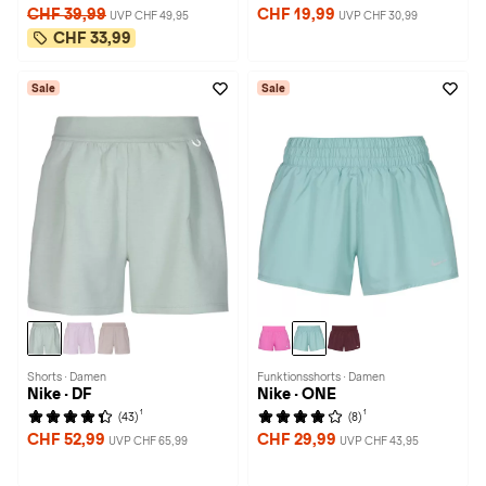
CHF 39,99
CHF 19,99
UVP CHF 49,95
UVP CHF 30,99
CHF 33,99
Sale
Sale
Shorts · Damen
Funktionsshorts · Damen
Nike · DF
Nike · ONE
1
1
(43)
(8)
CHF 52,99
CHF 29,99
UVP CHF 65,99
UVP CHF 43,95