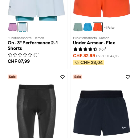
+1 Farbe
Funktionsshorts · Damen
Funktionsshorts · Damen
On · 3" Performance 2-1
Under Armour · Flex
Shorts
1
(40)
1
(0)
CHF 32,99
UVP CHF 43,95
CHF 87,99
CHF 28,04
Sale
Sale