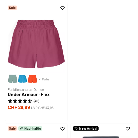
Sale
+1 Farbe
Funktionsshorts · Damen
Under Armour · Flex
1
(40)
CHF 28,99
UVP CHF 43,95
Sale
Nachhaltig
New Arrival