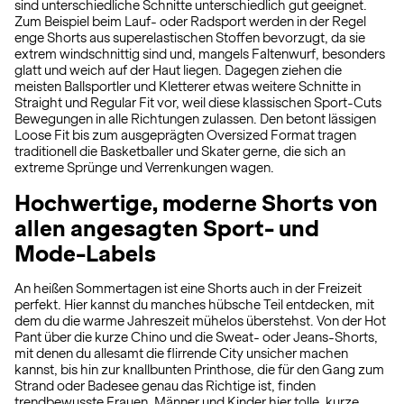
sind unterschiedliche Schnitte unterschiedlich gut geeignet.
Zum Beispiel beim Lauf- oder Radsport werden in der Regel
enge Shorts aus superelastischen Stoffen bevorzugt, da sie
extrem windschnittig sind und, mangels Faltenwurf, besonders
glatt und weich auf der Haut liegen. Dagegen ziehen die
meisten Ballsportler und Kletterer etwas weitere Schnitte in
Straight und Regular Fit vor, weil diese klassischen Sport-Cuts
Bewegungen in alle Richtungen zulassen. Den betont lässigen
Loose Fit bis zum ausgeprägten Oversized Format tragen
traditionell die Basketballer und Skater gerne, die sich an
extreme Sprünge und Verrenkungen wagen.
Hochwertige, moderne Shorts von
allen angesagten Sport- und
Mode-Labels
An heißen Sommertagen ist eine Shorts auch in der Freizeit
perfekt. Hier kannst du manches hübsche Teil entdecken, mit
dem du die warme Jahreszeit mühelos überstehst. Von der Hot
Pant über die kurze Chino und die Sweat- oder Jeans-Shorts,
mit denen du allesamt die flirrende City unsicher machen
kannst, bis hin zur knallbunten Printhose, die für den Gang zum
Strand oder Badesee genau das Richtige ist, finden
trendbewusste Frauen, Männer und Kinder hier tolle, kurze