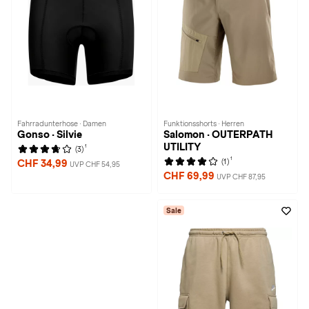
Fahrradunterhose · Damen
Funktionsshorts · Herren
Gonso · Silvie
Salomon · OUTERPATH
UTILITY
1
(3)
1
(1)
CHF 34,99
UVP CHF 54,95
CHF 69,99
UVP CHF 87,95
Sale