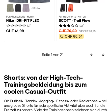
+3 Farben
Funktionsshorts · Herren
Fahrradshorts · Herren
Nike · DRI-FIT FLEX
SCOTT · Trail Flow
1
1
(0)
(3)
CHF 41,99
CHF 70,99
UVP CHF 98,95
CHF 60,34
Seite 1 von 21
Shorts: von der High-Tech-
Trainingsbekleidung bis zum
coolen Casual-Outfit
Ob Fußball-, Tennis-, Jogging-, Fitness- oder Radlerhose – bei
uns gibt es Shorts für jede sportliche Aktivität aber auch für die
Freizeit zu ordern. Viele der Trainingshosen zeichnen sich durch