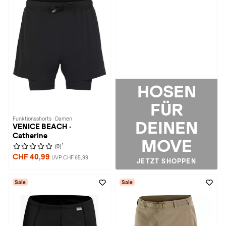
HOSEN
FÜR
Funktionsshorts · Damen
DEINEN
VENICE BEACH ·
Catherine
MOVE
1
(0)
CHF 40,99
UVP CHF 65,99
JETZT SHOPPEN
Sale
Sale