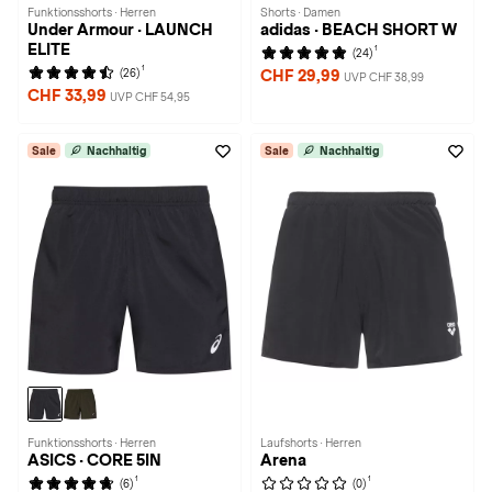
Funktionsshorts · Herren
Shorts · Damen
Under Armour · LAUNCH
adidas · BEACH SHORT W
ELITE
1
(24)
1
(26)
CHF 29,99
UVP CHF 38,99
CHF 33,99
UVP CHF 54,95
Sale
Nachhaltig
Sale
Nachhaltig
Funktionsshorts · Herren
Laufshorts · Herren
ASICS · CORE 5IN
Arena
1
1
(6)
(0)