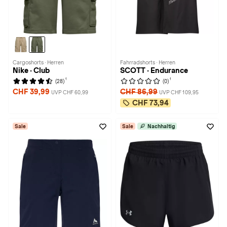
Cargoshorts · Herren
Fahrradshorts · Herren
Nike · Club
SCOTT · Endurance
1
1
(28)
(0)
CHF 39,99
CHF 86,99
UVP CHF 60,99
UVP CHF 109,95
CHF 73,94
Sale
Sale
Nachhaltig