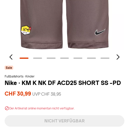
Sale
Fußballshorts · Kinder
Nike
·
KM K NK DF ACD25 SHORT SS -PD
CHF 30,99
UVP CHF 38,95
Der Artikel ist online momentan nicht verfügbar.
NICHT VERFÜGBAR