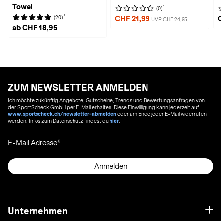
Towel
1
(0)
1
(20)
CHF 21,99
UVP CHF 24,95
ab CHF 18,95
ZUM NEWSLETTER ANMELDEN
Ich möchte zukünftig Angebote, Gutscheine, Trends und Bewertungsanfragen von
der SportScheck GmbH per E-Mail erhalten. Diese Einwilligung kann jederzeit auf
www.sportscheck.ch/newsletter-abmelden
oder am Ende jeder E-Mail widerrufen
werden. Infos zum Datenschutz findest du
hier
.
E-Mail Adresse
Anmelden
Unternehmen