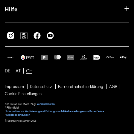
Hilfe
DE
AT
CH
Impressum
Datenschutz
Barrierefreiheitserklärung
AGB
Cookie Einstellungen
Alle Preise inkl. MwSt. zzgl.
Versandkosten
* Pflichtfeld
1
Information zur Verifizierung und Prüfung von Artikelbewertungen via BazaarVoice
²
Einlösebedingungen
© SportScheck GmbH 2026