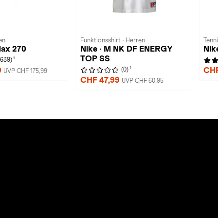
en
Funktionsshirt · Herren
Tenn
Max 270
Nike · M NK DF ENERGY
Nik
TOP SS
1
(639)
1
9
CHF
(0)
UVP CHF 175,99
CHF 47,99
UVP CHF 60,95