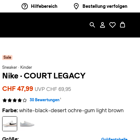
Hilfebereich
Bestellung verfolgen
Sale
Sneaker · Kinder
Nike
·
COURT LEGACY
CHF 47,99
UVP CHF 69,95
1
30 Bewertungen
Farbe:
white-black-desert ochre-gum light brown
Größe:
Größentabelle