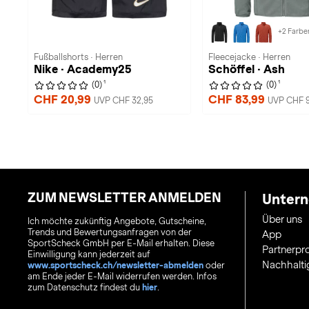
+2 Farbe
Fußballshorts · Herren
Fleecejacke · Herren
Nike · Academy25
Schöffel · Ash
1
1
(0)
(0)
CHF 20,99
CHF 83,99
UVP CHF 32,95
UVP CHF 9
ZUM NEWSLETTER ANMELDEN
Unter
Über uns
Ich möchte zukünftig Angebote, Gutscheine,
Trends und Bewertungsanfragen von der
App
SportScheck GmbH per E-Mail erhalten. Diese
Partnerp
Einwilligung kann jederzeit auf
Nachhalti
www.sportscheck.ch/newsletter-abmelden
oder
am Ende jeder E-Mail widerrufen werden. Infos
zum Datenschutz findest du
hier
.