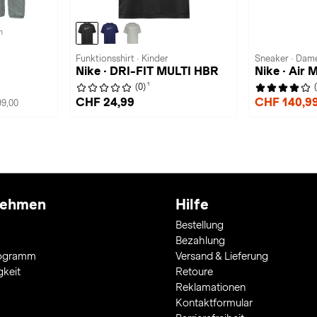
n
Funktionsshirt · Kinder
Sneaker · Dam
Nike · DRI-FIT MULTI HBR
Nike · Air 
1
(0)
CHF 24,99
CHF 140,9
9,00
nehmen
Hilfe
Bestellung
Bezahlung
rogramm
Versand & Lieferung
gkeit
Retoure
Reklamationen
Kontaktformular