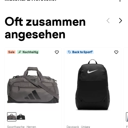
Oft zusammen
angesehen
Sale
Nachhaltig
Back to Sport²
Sporttasche · Herren
Daypack · Unisex
F