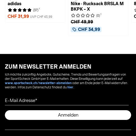
adidas
Nike · Rucksack BRSLA M
BKPK - X
1
(37)
1
(0)
CHF 31,99
UVP CHF 43,99
CHF 49,99
CHF 34,99
ZUM NEWSLETTER ANMELDEN
Ich möchte zukünftig Angebote, Gutscheine, Trends und Bewertungsanfragen von
der SportScheck GmbH per E-Mail erhalten. Diese Einwilligung kann jederzeit auf
www.sportscheck.ch/newsletter-abmelden
oder am Ende jeder E-Mail widerrufen
werden. Infos zum Datenschutz findest du
hier
.
E-Mail Adresse
Anmelden