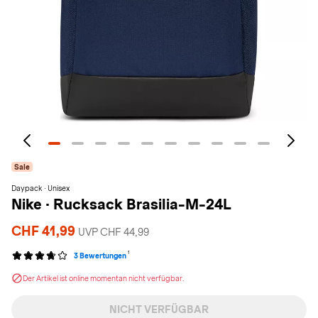
Sale
Daypack · Unisex
Nike
·
Rucksack Brasilia-M-24L
CHF 41,99
UVP CHF 44,99
1
3 Bewertungen
Der Artikel ist online momentan nicht verfügbar.
NICHT VERFÜGBAR