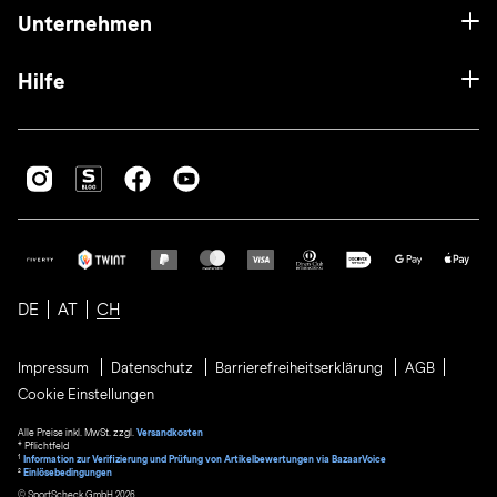
Unternehmen
Hilfe
DE
AT
CH
Impressum
Datenschutz
Barrierefreiheitserklärung
AGB
Cookie Einstellungen
Alle Preise inkl. MwSt. zzgl.
Versandkosten
* Pflichtfeld
1
Information zur Verifizierung und Prüfung von Artikelbewertungen via BazaarVoice
²
Einlösebedingungen
© SportScheck GmbH 2026