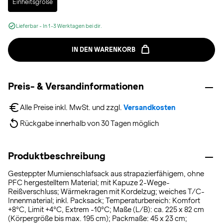
Einheitsgröße
Lieferbar - In 1-3 Werktagen bei dir.
IN DEN WARENKORB
Preis- & Versandinformationen
Alle Preise inkl. MwSt. und zzgl. 
Versandkosten
Rückgabe innerhalb von 30 Tagen möglich
Produktbeschreibung
Gesteppter Mumienschlafsack aus strapazierfähigem, ohne
PFC hergestelltem Material; mit Kapuze 2-Wege-
Reißverschluss; Wärmekragen mit Kordelzug; weiches T/C-
Innenmaterial; inkl. Packsack; Temperaturbereich: Komfort
+8°C, Limit +4°C, Extrem -10°C; Maße (L/B): ca. 225 x 82 cm
(Körpergröße bis max. 195 cm); Packmaße: 45 x 23 cm;