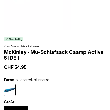
Nachhaltig
Kunstfaserschlafsack · Unisex
McKinley
·
Mu-Schlafsack Caamp Active
5 IDE I
CHF 54,95
Farbe:
bluepetrol-bluepetrol
Größe:
Selected